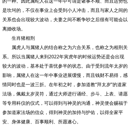
的一种。因此属蛇人在这一年中可谓是诸事不顺、而且运势也
是坎坷的，不仅在事业上会受到小人冲击，而且与家人之间的
关系也会出现较大波动，夫妻之间不断争吵之后很有可能会以
离婚收场。
生肖猪相刑
属虎人与属猪人的结合称之为六合关系，也称之为相刑关
系。所以当属猪人来到2022年寅虎年的时候运势还是会出现
较大的波动，基本处于喜忧参半的状态。由于受到流年太岁的
影响，属猪人在这一年中事业进展缓慢，而且钱财不易得，感
情同时也是一波三折。在年初之时，参加道教“拜太岁”的道家
法场，佩戴太岁灵符，通过大师进行诵经、步斗、上表、请愿
等专用科仪的仪式，可以得到与神灵的沟通，神灵便会赐福于
参加道家法场的信众，得到神灵的加持与护佑，以得全家平
安、身体健康、百事顺利、所愿遂心。