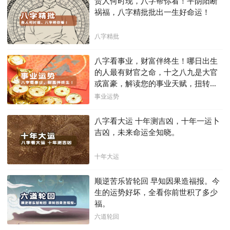
贵人何时现，八字帮你看！平阴阳断
祸福，八字精批批出一生好命运！
八字精批
八字看事业，财富伴终生！哪日出生
的人最有财官之命，十之八九是大官
或富豪，解读您的事业天赋，扭转当
下不利困局！！
事业运势
八字看大运 十年测吉凶，十年一运卜
吉凶，未来命运全知晓。
十年大运
顺逆苦乐皆轮回 早知因果造福报。今
生的运势好坏，全看你前世积了多少
福。
六道轮回