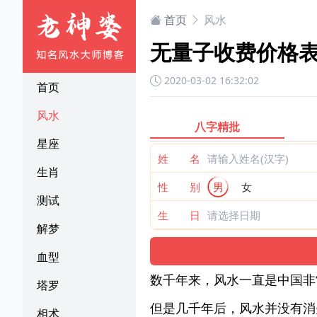
首页
风水
无量子收费价格
2020-03-02 16:32:02
首页
风水
八字精批
星座
姓 名
生肖
性 别
男
女
测试
生 日
解梦
血型
数千年来，风水一直是中国非
塔罗
但是几千年后，风水并没有消
相术