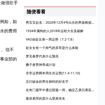
天做强壮手
随便看看
例如，如
男宝宝起名：2020年12月4号出生的男孩根据楚辞起名字
水的费用
1934年属狗的人2018年运程大全及破解
YAO叔处女座一周运势（7.2-7.8）
处女女有一个帅气的亲哥是什么体验
 。信不
梦见春梦代表什么预兆
事业部的
狮子座男神养成计划
非常运势网本周生肖运势(11.4-11.10)
五行缺金的男生独特的好名字
在奇门遁甲中通过阴遁一局，确定乙庚日庚辰时的西北方向将带来好运
最容易哭的是什么星座排名