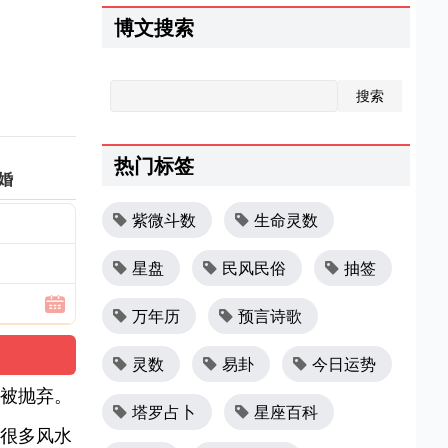
博文搜索
热门标签
婚
紫微斗数
生命灵数
星盘
民风民俗
抽签
万年历
预言诗歌
灵数
易卦
今日运势
被抛弃。
塔罗占卜
星座百科
很多风水