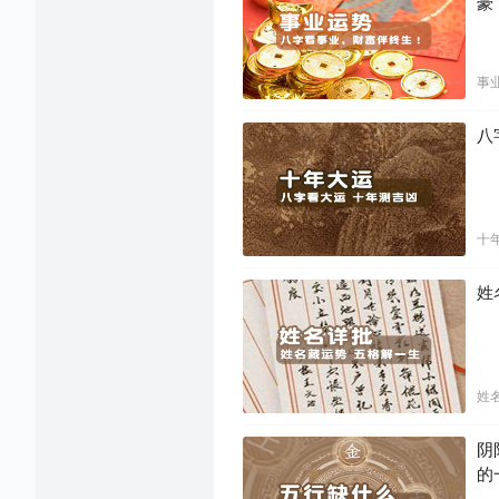
豪
事
八
十
姓
姓
阴
的