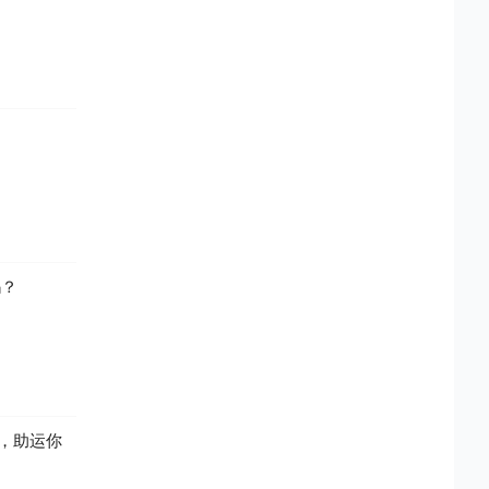
吗？
，助运你