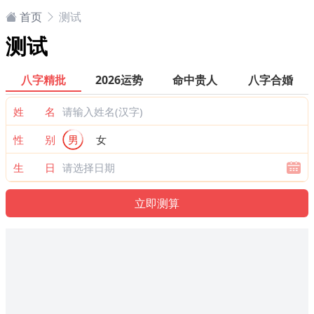
首页
测试
测试
八字精批
2026运势
命中贵人
八字合婚
姓 名
性 别
男
女
生 日