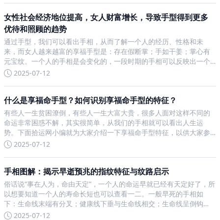
女性社会经济地位提高，女人财富增长，导致手型得到更多
优待和照顾的趋势
通过手型，我们可以看出手相，从而了解一个人的经历、性格和未
来，而女人越来越富的享福手型是：存在假断掌；手如干姜；掌心有
元宝纹。一个人的手相是会变化的，一段时期的手相可以反映出一个
人的经历和一段时期的未来，所以我们要想了解一个女人，可以从她
2025-07-12
的手相、手型进行了解，这样就可以预测她未来的命运，如果命运不
好
什么是享福命手型？如何识别享福命手型的特征？
有些人一生贫困潦倒，有些人一生大富大贵，很多人面对这样不同的
命运非常困惑不解，其实很简单，从我们的手相就可以看出人生运
势。下面拾运网小编就为大家介绍一下享福命手型特征，以供大家参
考。在民间，常有许多老一辈的人或者算命先生通过看手相来了解到
2025-07-12
一个人的前世今生，从而知道一个人这一辈子是否能够有福气。因为
无
手相图解：揭示早逝预兆的指纹特征与纹路启示
俗话说“事在人为，命由天定”，一个人的命运早就已经有天定好了，所
以想要知道一个人的寿命长短也可以查看一二。一般早死的手相如
下：生命线末端有分叉；健康线下垂与生命线相交；生命线呈倒钩
状；生命线断开；生命线较短。手相可以预知命运，手相由手纹、手
2025-07-12