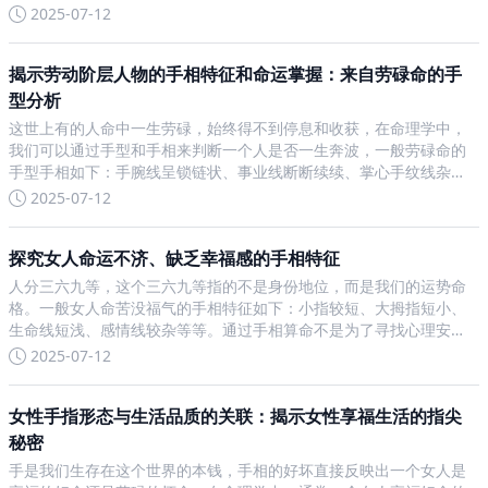
很多家庭都想要二胎，但不知道是否能拥有儿女双全的好福气，这个
2025-07-12
时候就可以通过看手相来预知一下。通常儿女线在男人的手相上会较
揭示劳动阶层人物的手相特征和命运掌握：来自劳碌命的手
型分析
这世上有的人命中一生劳碌，始终得不到停息和收获，在命理学中，
我们可以通过手型和手相来判断一个人是否一生奔波，一般劳碌命的
手型手相如下：手腕线呈锁链状、事业线断断续续、掌心手纹线杂
乱、骨大肉少。劳碌命的人总是会为各种事情操心，对于他们而言，
2025-07-12
这一生都是在奔波忙碌中，而且很有可能到最后一无所获，他们所付
出
探究女人命运不济、缺乏幸福感的手相特征
人分三六九等，这个三六九等指的不是身份地位，而是我们的运势命
格。一般女人命苦没福气的手相特征如下：小指较短、大拇指短小、
生命线短浅、感情线较杂等等。通过手相算命不是为了寻找心理安
慰，而是为了查看自己命格中不好的一部分，然后再想办法进行化
2025-07-12
解，以免日后坏事真的成真。比如测算一个人是不是命苦没福气，我
们如
女性手指形态与生活品质的关联：揭示女性享福生活的指尖
秘密
手是我们生存在这个世界的本钱，手相的好坏直接反映出一个女人是