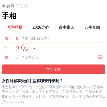
首页
手相
手相
八字精批
2026运势
命中贵人
八字合婚
姓 名
性 别
男
女
生 日
女性能够享受的手型有哪些种类呢？
手型是每个人天生的，手型的不同可能带来不同的运势,女人的手相当
于女人的第二张脸，所以手上有元宝纹，手型圆厚短小，手指细长直
挺的女人手不仅好看，而且天生就有享福的命。女人享福的手型有哪
些元宝纹女生手上有元宝纹是特别难得的，元宝纹线路深长，代表福
2025-07-12
气深厚，生命中有贵人相助，元宝纹是有三条主线一路和其他的一