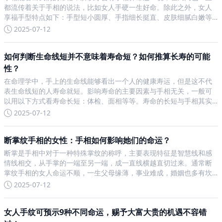
都流传着关于手相的说法，比如女人手硬一生好命。除此之外，女人
享福手型特点如下：手型短小圆厚、手指细长挺直、皮肤细腻白嫩等
等。民间有很多流传的算命习俗，比如通过手相来算命，这些算命习
2025-07-12
俗都是非常浅显易懂的，基本上没有了解过算命学知识的人也能理解
如何判断生命线短并不意味着寿命短？如何推算长寿的可能
性？
在命理学中，手上的生命线能够看出一个人的健康寿运，但是这不代
表生命线短的人寿命就短。影响寿命的主要因素与手相无关，一般可
以用以下方式看寿命长短：体检、面相等等。寿命的长短与手相其实
是没有多大关联的，在我们的手上虽然存在着生命线，但是生命线并
2025-07-12
不是决定着我们寿命长段的因素，所以想通过生命线来知道自己是长
断掌纹手相的女性：手相如何影响她们的命运？
断掌是手相中对于一种特殊掌纹的称呼，主要表现特征是智慧线和感
情线相交，从手掌的一端至另一端，成一直线横越直切过来。通常断
掌纹手相的女人命运不顺，一生父母缘薄，事业难成，婚姻也多有坎
坷。在民间流传一种说法，断掌纹手相的女人好像生来手上就握着一
2025-07-12
把刀，已知前方道路磨难重重，打算披荆斩棘奋勇向前。根据手相特
女人手纹可预示9种不同命运，赐予大富大贵的机遇不容错