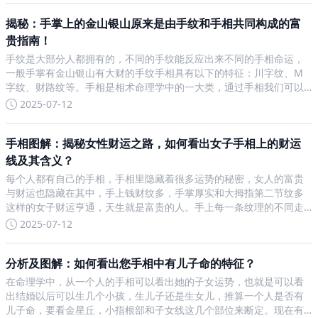
揭秘：手掌上的金山银山原来是由手纹和手相共同构成的富
贵指南！
手纹是大部分人都拥有的，不同的手纹能反应出来不同的手相命运，
一般手掌有金山银山有大财的手纹手相具有以下的特征：川字纹、M
字纹、财路纹等。手相是相术命理学中的一大类，通过手相我们可以
预测未来，而且正因为手相与人类的关联甚深而且每一个人的手相都
2025-07-12
独一无二的，这种独一无二的特性决定了相术更加准确的预测原理，
手相图解：揭秘女性财运之路，如何看出女子手相上的财运
线及其含义？
每个人都有自己的手相，手相里隐藏着很多运势的秘密，女人的富贵
与财运也隐藏在其中，手上钱财纹多，手掌厚实和大拇指第二节纹多
这样的女子财运亨通，天生就是富贵的人。手上每一条纹理的不同走
向都预示着不同的未来，有的人命里天生就是大富大贵，令人羡慕，
2025-07-12
如果一个女人没有财运，这辈子就注定要依附于他人，看人眼色，所
分析及图解：如何看出您手相中有儿子命的特征？
在命理学中，从一个人的手相可以看出她的子女运势，也就是可以看
出结婚以后可以生几个小孩，生儿子还是生女儿，推算一个人是否有
儿子命，要看金星丘，小指根部和子女线这几个部位来断定。现在有