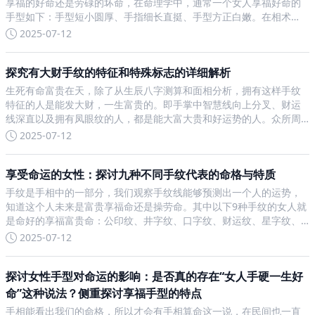
享福的好命还是劳碌的坏命，在命理学中，通常一个女人享福好命的
手型如下：手型短小圆厚、手指细长直挺、手型方正白嫩。在相术
中，手相也是一大分类，我们可以通过手相来观测自己的未来。尤其
2025-07-12
是对于女人而言，她们的手相、手型都尤为重要，甚至有人说“手是女
探究有大财手纹的特征和特殊标志的详细解析
生死有命富贵在天，除了从生辰八字测算和面相分析，拥有这样手纹
特征的人是能发大财，一生富贵的。即手掌中智慧线向上分叉、财运
线深直以及拥有凤眼纹的人，都是能大富大贵和好运势的人。众所周
知，在手掌中有五条线，分别是智慧线、感情线、生命线、事业线以
2025-07-12
及婚姻线。但其实除此之外，还有主宰财运的手纹，也对我们的命运
享受命运的女性：探讨九种不同手纹代表的命格与特质
手纹是手相中的一部分，我们观察手纹线能够预测出一个人的运势，
知道这个人未来是富贵享福命还是操劳命。其中以下9种手纹的女人就
是命好的享福富贵命：公印纹、井字纹、口字纹、财运纹、星字纹、
豪宅纹、黑子纹、遇贵纹、祖庇纹。我们都知道相术能够反映出我们
2025-07-12
的运势，所以民间经常会有人根据相术来进行算命，其中最为直接
探讨女性手型对命运的影响：是否真的存在“女人手硬一生好
命”这种说法？侧重探讨享福手型的特点
手相能看出我们的命格，所以才会有手相算命这一说，在民间也一直