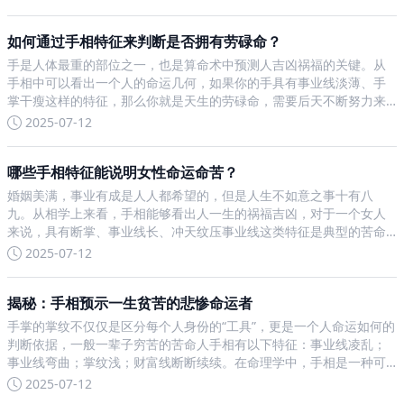
型决定，但是手纹和手型并不是永远都不会改变的，我们可以发现有
如何通过手相特征来判断是否拥有劳碌命？
手是人体最重的部位之一，也是算命术中预测人吉凶祸福的关键。从
手相中可以看出一个人的命运几何，如果你的手具有事业线淡薄、手
掌干瘦这样的特征，那么你就是天生的劳碌命，需要后天不断努力来
化解自己的命运了，才能福禄双全，好运连连。劳碌命有两种，一是
2025-07-12
一直在努力付出的人们但是结果却不尽人意，是属于辛苦操劳的命；
哪些手相特征能说明女性命运命苦？
婚姻美满，事业有成是人人都希望的，但是人生不如意之事十有八
九。从相学上来看，手相能够看出人一生的祸福吉凶，对于一个女人
来说，具有断掌、事业线长、冲天纹压事业线这类特征是典型的苦命
手相。相术是预判人生运势一种方式，其主要目的就是希望能够趋吉
2025-07-12
避凶，幸福美满。但是人生的命运是靠自己打拼的，切不可将希望全
部
揭秘：手相预示一生贫苦的悲惨命运者
手掌的掌纹不仅仅是区分每个人身份的“工具”，更是一个人命运如何的
判断依据，一般一辈子穷苦的苦命人手相有以下特征：事业线凌乱；
事业线弯曲；掌纹浅；财富线断断续续。在命理学中，手相是一种可
以判断人命运的依据，每一个人的手相都各不相同，所以才会有人一
2025-07-12
辈子富贵，有人一辈子穷苦，有人大富大贵，有人小富小贵等等