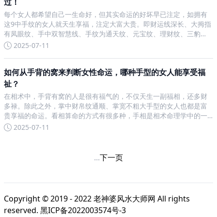
过！
每个女人都希望自己一生命好，但其实命运的好坏早已注定，如拥有
这9中手纹的女人就天生享福，注定大富大贵。即财运线深长、大拇指
有凤眼纹、手中双智慧线、手纹为通天纹、元宝纹、理财纹、三豹
纹、或者婚姻线上翘、掌纹清晰，拥有其中一种的女人，都可以过上
2025-07-11
非常好运的人生。我们常说“命运是掌握在自己手中的”，其实从相
如何从手背的窝来判断女性命运，哪种手型的女人能享受福
祉？
在相术中，手背有窝的人是很有福气的，不仅天生一副福相，还多财
多禄。除此之外，掌中财帛纹通顺、掌宽不粗大手型的女人也都是富
贵享福的命运。看相算命的方式有很多种，手相是相术命理学中的一
大类，通过手相我们可以预测未来吉凶祸福，并且了解趋势发展，清
2025-07-11
楚地了解每一个人的手相特征，并且及时作出改变，以便一生好运。
...
下一页
Copyright © 2019 - 2022
老神婆风水大师网
All rights
reserved.
黑ICP备2022003574号-3