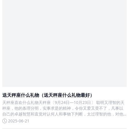
送天秤座什么礼物（送天秤座什么礼物最好）
天秤座喜欢什么礼物天秤座〔9月24日—10月23日〕 聪明又理智的天
秤座，他的条理分明，实事求是的精神，令你又爱又受不了，凡事以
自己的卓越智慧和直觉对认何人和事物下判断，太过理智的他，对他
的朋友可是苛克挑剔极了，尤其注意外形和气质，若没达到他的理
2025-06-21
想，那当他的朋友会很累，只有默默付出的份，当然送他的圣