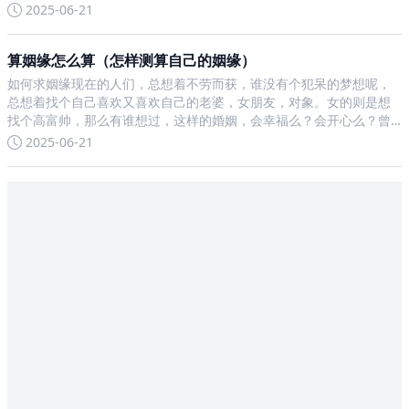
表给人的印象是坚强、是对很多事情的毫不在意，其实，他们的骨子
2025-06-21
里是极度的脆弱，不堪一击的脆弱。自尊(俗称面子)
算姻缘怎么算（怎样测算自己的姻缘）
如何求姻缘现在的人们，总想着不劳而获，谁没有个犯呆的梦想呢，
总想着找个自己喜欢又喜欢自己的老婆，女朋友，对象。女的则是想
找个高富帅，那么有谁想过，这样的婚姻，会幸福么？会开心么？曾
经有个人说过一句著名的话，我宁愿坐在宝马车里哭，也不愿意坐在
2025-06-21
自行车上笑，这句话反应了很多人内心真实的想法，现在有个办法可