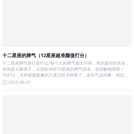
十二星座的脾气（12星座超准颜值打分）
十二星座脾气排行是什么?每个人的脾气都大不同，有的是好好先生，
有的是火爆浪子，让我告诉你12星座的脾气排名，别误触地雷呀！
TOP12：天秤座最犹豫的人莫过於天秤座了，连生气这回事，他也要
掂量不停，在左右摇摆间，火气早就没了。不喜欢乱得罪人的天秤座
2025-06-21
哪有啥火爆脾气可说了TOP11：双子座双子座只是在意自