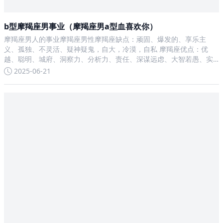
b型摩羯座男事业（摩羯座男a型血喜欢你）
摩羯座男人的事业摩羯座男性摩羯座缺点：顽固、爆发的、享乐主
义、孤独、不灵活、疑神疑鬼，自大，冷漠，自私 摩羯座优点：优
越、聪明、城府、洞察力、分析力、责任、深谋远虑、大智若愚、实
际、野心、可靠、不屈不挠、宽大一见钟情 —— 魔羯座: 一般比较传
2025-06-21
统,属于思考型的星座,所以对任何事都慢半拍,因此不易陷入