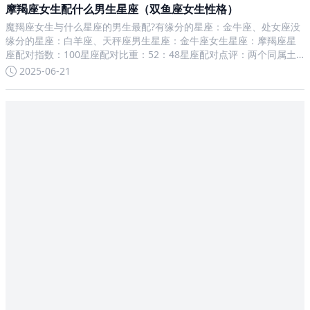
摩羯座女生配什么男生星座（双鱼座女生性格）
魔羯座女生与什么星座的男生最配?有缘分的星座：金牛座、处女座没
缘分的星座：白羊座、天秤座男生星座：金牛座女生星座：摩羯座星
座配对指数：100星座配对比重：52：48星座配对点评：两个同属土
象星座的你们，不会有惊天动地狂风暴雨般的恋情，往往是细水长
2025-06-21
流，有如磁铁般紧密契合的满分组合。跟你一样，摩羯十分重