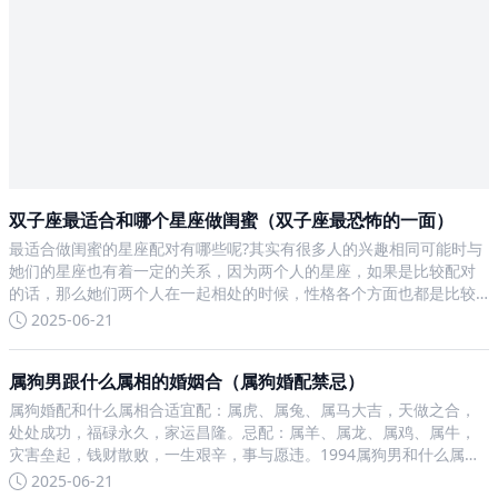
双子座最适合和哪个星座做闺蜜（双子座最恐怖的一面）
最适合做闺蜜的星座配对有哪些呢?其实有很多人的兴趣相同可能时与
她们的星座也有着一定的关系，因为两个人的星座，如果是比较配对
的话，那么她们两个人在一起相处的时候，性格各个方面也都是比较
和谐的。在生活当中，最适合做闺蜜的有双子座和水瓶座、巨蟹和双
2025-06-21
鱼座。一、双子与水瓶在这两个星座看来，她们是比较喜欢独立的
属狗男跟什么属相的婚姻合（属狗婚配禁忌）
属狗婚配和什么属相合适宜配：属虎、属兔、属马大吉，天做之合，
处处成功，福碌永久，家运昌隆。忌配：属羊、属龙、属鸡、属牛，
灾害垒起，钱财散败，一生艰辛，事与愿违。1994属狗男和什么属相
最配?1994年属狗男，跟比他小两岁的女生属相最配。只要两个人真心
2025-06-21