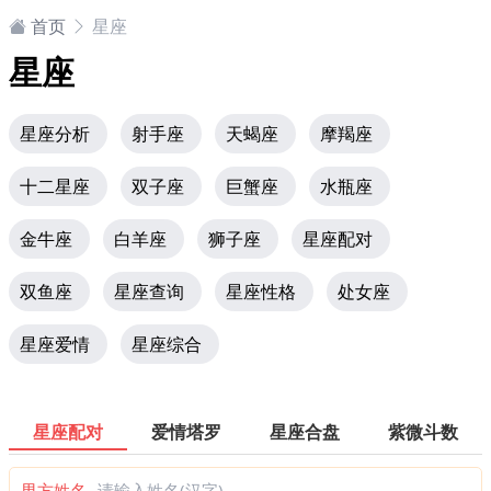
首页
星座
星座
星座分析
射手座
天蝎座
摩羯座
十二星座
双子座
巨蟹座
水瓶座
金牛座
白羊座
狮子座
星座配对
双鱼座
星座查询
星座性格
处女座
星座爱情
星座综合
星座配对
爱情塔罗
星座合盘
紫微斗数
男方姓名