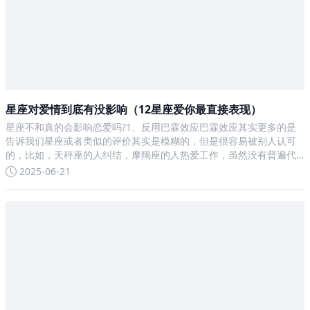
星座对爱情到底有没影响（12星座爱你最直接表现）
星座不和真的会影响恋爱吗?1、反用巴霖效应巴霖效应其实更多的是
告诉我们星座或者类似的评价其实是模糊的，但是很容易被别人认可
的，比如，天秤座的人纠结，摩羯座的人热爱工作，虽然没有普遍代
表性，但是这个模糊的评价有以下几个好处：首先可以快速拉近关
2025-06-21
系，当我们彼此不是很了解的时候，比如相亲，比如刚刚认识的时候