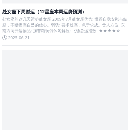
处女座下周财运（12星座本周运势预测）
处女座的这几天运势处女座 2009年7月处女座优势: 懂得自我安慰与鼓
励，不断提高自己的信心。弱势: 要求过高，急于求成。贵人方位: 东
南方向开运物品: 加菲猫玩偶休闲解压: 飞镖总运指数: ★★★★☆本
月运势要想有所突破，还需尽力发挥你的优势。爱情运势较好，会受
2025-06-21
到情人的宠爱，甜蜜的感觉时常心有体会