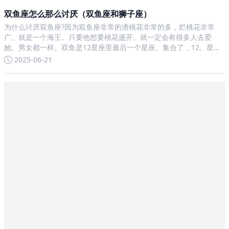
双鱼座怎么那么讨厌（双鱼座和狮子座）
为什么讨厌双鱼座?因为双鱼座非常的渣桃花非常的多，烂桃花非常
广。就是一个海王。只要他想要桃花盛开。就一定会有很多人去爱
她。男女都一样。双鱼是12星座里最后一个星座。集合了，12。星座
的优缺点，于一身。是一个非常矛盾的星座。为什么都那么讨厌双鱼
2025-06-21
座?还好了。。比起处女座所受的委屈，这个着实没啥大不了的。