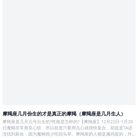
摩羯座几月份生的才是真正的摩羯（摩羯座是几月生人）
摩羯座是几月几号出生的?性格是怎样的?【摩羯座】12月22日-1月20
日魔蝎非常善良心软，所以前度只要用点心就很快复合，前提是TA还
没找到新欢，因为魔蝎很少吃回头草。摩羯座的人都是属鸡蛋的，外