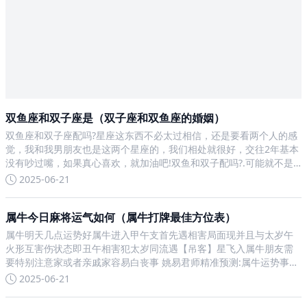
双鱼座和双子座是（双子座和双鱼座的婚姻）
双鱼座和双子座配吗?星座这东西不必太过相信，还是要看两个人的感
觉，我和我男朋友也是这两个星座的，我们相处就很好，交往2年基本
没有吵过嘴，如果真心喜欢，就加油吧!双鱼和双子配吗?.可能就不是
那么回事儿了，鱼腩说实话，蛮脆弱的，这俩虽然都姓双，这俩冤家
2025-06-21
也确实不是太适合当情侣，你能明白我，十足一个好奇宝宝
属牛今日麻将运气如何（属牛打牌最佳方位表）
属牛明天几点运势好属牛进入甲午支首先遇相害局面现并且与太岁午
火形互害伤状态即丑午相害犯太岁同流遇【吊客】星飞入属牛朋友需
要特别注意家或者亲戚家容易白丧事 姚易君师精准预测:属牛运势事业
运程 属牛今虽害太岁务必初选择【姚易君化太岁锦囊符包】做化太岁
2025-06-21
事宜由于工作能力强事业表现机要防止作祟防竞争手采取合理