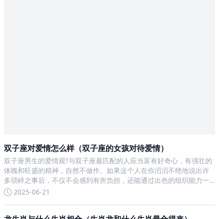
双子座对爱情怎么样（双子座的女孩对待爱情）
双子座男生的爱情观?与双子座最匹配的人应当富有好奇心，有强壮的
体魄和旺盛的精神，自然不做作。如果这个人在你滔滔不绝地说出许
多琐碎之事后，不仅不会感到有所负担，还能通过出色的组织能力一
一予以化解，就是最为理想的配偶了。双子座男性应当选择不甘人
2025-06-21
后，有时甚至向你提出挑战的有强烈独立精神的女性。双子座女性若