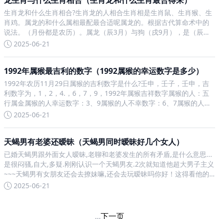
龙生肖与什么生肖相合（生肖龙和什么生肖最合得来）
生肖龙和什么生肖相合?生肖龙的人相合生肖相是生肖鼠、生肖猴、生
肖鸡。属龙的和什么属相最配最合适呢属龙的。根据古代算命术中的
说法。（月份都是农历）。属龙（辰3月）与狗（戌9月），是（辰
戌）相冲，是为（六冲）属龙（辰3月）与兔（卯2月），是（辰卯）
2025-06-21
相害，是为（六害）所以属龙的与狗、兔是相冲相害的，宜避开
1992年属猴最吉利的数字（1992属猴的幸运数字是多少）
1992年农历11月29日属猴的吉利数字是什么?壬申，壬子，壬申，吉
利数字为，1，2，4.，6，7，9，1992年属猴吉祥数字属猴的人：五
行属金属猴的人幸运数字：3、9属猴的人不幸数字：6、7属猴的人幸
运颜色：金色。(五行属“金中 带水”，金生水为“生气”，金与金为旺气)
2025-06-21
属猴的人不幸颜色：粉红色19
天蝎男有老婆还暧昧（天蝎男同时暧昧好几个女人）
已婚天蝎男跟外面女人暧昧,老聊和老婆发生的所有矛盾,是什么意思...
是很闷骚,自大,多疑.刚刚认识一个天蝎男友.2次就知道他超大男子主义
~~~天蝎男有女朋友还会去撩妹嘛,还会去玩暧昧吗你好！这得看他的
人品咯，仅代表个人观点，不喜勿喷，谢谢。天蝎男有了女朋友以后
2025-06-21
还会跟其他女人暧昧吗天蝎男很花心，有这个
...
下一页