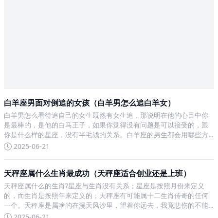
白羊座男面对倒追的女孩（白羊男怎么追白羊女）
白羊男怎么看待追自己的女生既然有女生追，那说明在他的心目中你
是最棒的，是他的白马王子，如果你觉得没有问题是可以接受的，跟
你是什么样的星座，没有半毛钱的关系。白羊座的男生都会用哪些方
法,去追自己喜欢的女孩子?白羊座男生遇到喜欢的人会挂在脸上，完全
2025-06-21
不知道怎么隐藏。即使他们追一个人，也是简单直白。那么，白
天秤座属什么生肖最成功（天秤座适合创业还是上班）
天秤座属什么的生肖?星座与生肖没有关系；星座是按照月份来定义
的，而生肖是按照年来定义的；天秤座有可能属十二生肖传奇的任何
一个。天秤座是属啥的在漫天风沙里，望着你远去，我竟悲伤的不能
自己1982年9月7日天平座和什么属相星座婚配最好属狗：宜配：虎、
2025-06-21