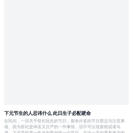
下元节生的人忌讳什么 此日生子必配硬命
在民间，一切关乎祭祀祖先的节日，都有许多的节日禁忌与注意事
项。因为祭祀是神圣又庄严的一件事情，切不可出现差错或者马
虎，下元节也是一年当中祭祀的一个节日，在这一天如果有孩子的