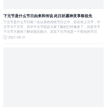
下元节是什么节日由来和传说 此日祈愿神灵享祭祖先
下元节是什么节日呢？在众多的传统节日之中，存在有上元节，中
元节与下元节。其中中元节想必大家了解的已经够多了，但是关乎
下元节大家的了解还是比较少。其实下元节也是一个祭祀的节日
2021-09-21