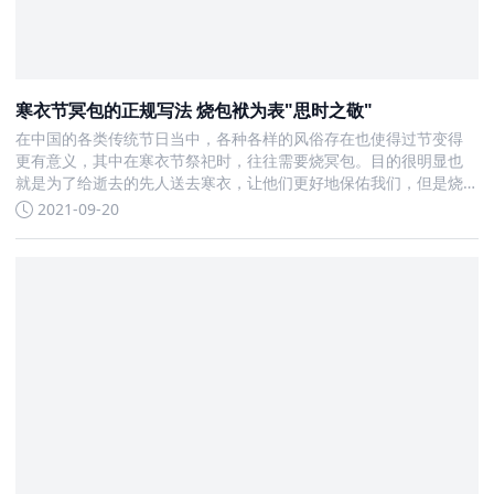
寒衣节冥包的正规写法 烧包袱为表"思时之敬"
在中国的各类传统节日当中，各种各样的风俗存在也使得过节变得
更有意义，其中在寒衣节祭祀时，往往需要烧冥包。目的很明显也
就是为了给逝去的先人送去寒衣，让他们更好地保佑我们，但是烧
冥包有独特的的写法与讲究
2021-09-20