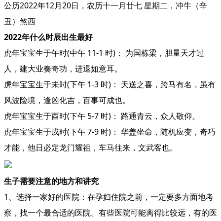
公历2022年12月20日，农历十一月廿七 星期二，冲牛（辛
丑）煞西
2022年什么时辰出生最好
虎年宝宝生于
午时
(中午 11-1 时)： 为国栋梁，胆量天才过
人，建大业奏奇功，进退如意耳。
虎年宝宝生于
未时
(下午 1-3 时)： 天送之喜，跨马有名，虽有
风波险境，逢凶化吉，百事可成也。
虎年宝宝生于
酉时
(下午 5-7 时)： 路通青云，众人敬仰。
虎年宝宝生于
戍时
(下午 7-9 时)： 华盖坐命，随机应变，奇巧
才能，他日必定龙门耀祖，车马往来，文武客也。
生子需要注意的地方和讲究
1、选择一家好的医院：在孕妇住院之前，一定要多方面地考
察，找一个最合适的医院。有些医院可能离得比较远，有的医