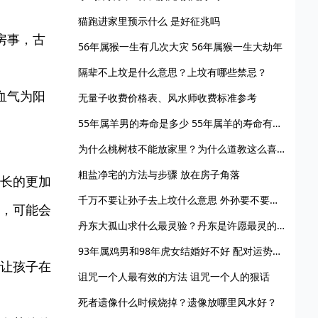
猫跑进家里预示什么 是好征兆吗
房事，古
56年属猴一生有几次大灾 56年属猴一生大劫年
隔辈不上坟是什么意思？上坟有哪些禁忌？
血气为阳
无量子收费价格表、风水师收费标准参考
55年属羊男的寿命是多少 55年属羊的寿命有多大
为什么桃树枝不能放家里？为什么道教这么喜欢桃树？
粗盐净宅的方法与步骤 放在房子角落
长的更加
千万不要让孙子去上坟什么意思 外孙要不要上坟
，可能会
丹东大孤山求什么最灵验？丹东是许愿最灵的地方
93年属鸡男和98年虎女结婚好不好 配对运势怎么样
让孩子在
诅咒一个人最有效的方法 诅咒一个人的狠话
死者遗像什么时候烧掉？遗像放哪里风水好？