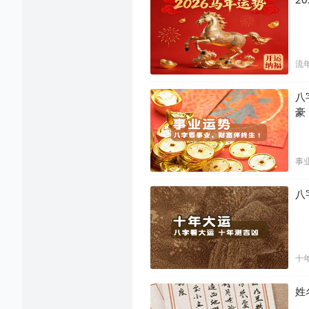
流
八
豪
事
八
十
姓