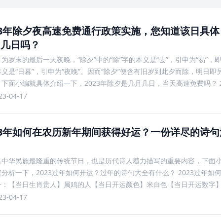
23年除夕夜高速免费通行政策实施，您知道该日具
月几日吗？
为岁末的最后一天夜晚，“除夕”中的“除”字的本义是“去”，引申为“易”，即交
义是“日暮”，引申为“夜晚”。因而“除夕”便含有旧岁到此夕而除，明日即
下面小编就具体介绍一下，2023年除夕是几月几日，当天高速免费吗？ 2
月几日？2023年除夕时间
23-04-17
23年如何在农历新年期间获得好运？一份详尽的诗
！
是中华民族最隆重的传统节日，也是历代诗人着力描写的重要内容，下面
分析一下，2023过年如何开运？过年的诗句大全有什么？ 2023过年如
一：【当日生肖贵人】属鸡的人【当日开运颜色】米白色【当日开运数字】
向】西南方向正月初二：【当日生肖贵人】属鼠的人【
23-04-17