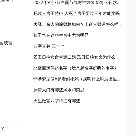
2022年9月7日白露节气财神方位查询 今日求财大利方向
死过人房子特征 人死了房子要过三年才能卖吗
大驿土命人的偏财格如何？土命人财运怎么样？
孩子气在这些生肖中尤为明显
官或富
八字真鉴 三十七
乙丑日柱女命肯定二婚 乙丑日柱女命为什么有再婚
北极熊玩偶起名字（玩具起名字好听的名字）
怀孕梦见做b超看到小鸡（属狗什么时辰出生最好命运）
厨房大门有哪些风水和禁忌
天生做官八字特征有哪些
吗？