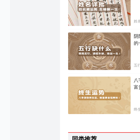
姓
阴
的
五
八
富
终
同类推荐