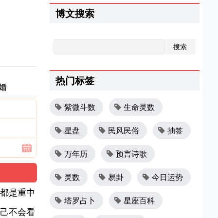
博文搜索
热门标签
婚
紫微斗数
生命灵数
星盘
民风民俗
抽签
万年历
预言诗歌
灵数
易卦
今日运势
都是重中
塔罗占卜
星座百科
己不会看