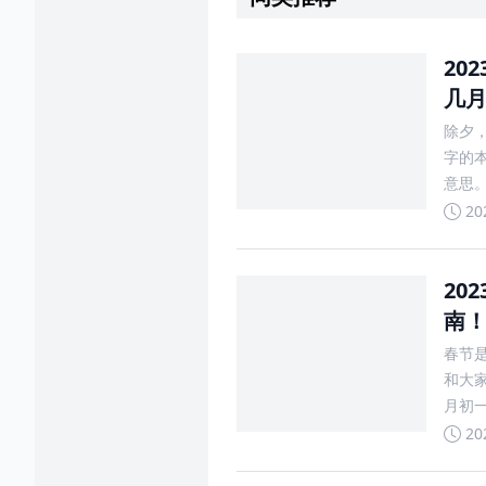
20
几
除夕，
字的本
意思。
夕是几
20
20
南
春节
和大家
月初
运方
20