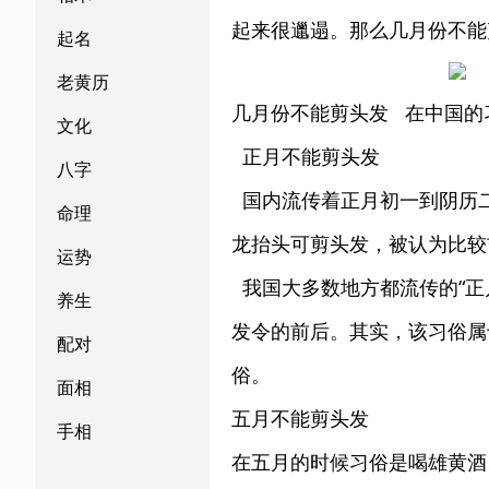
起来很邋遢。那么几月份不能
起名
老黄历
几月份不能剪头发 在中国的
文化
正月不能剪头发
八字
国内流传着正月初一到阴历
命理
龙抬头可剪头发，被认为比较
运势
我国大多数地方都流传的“正
养生
发令的前后。其实，该习俗属
配对
俗。
面相
五月不能剪头发
手相
在五月的时候习俗是喝雄黄酒