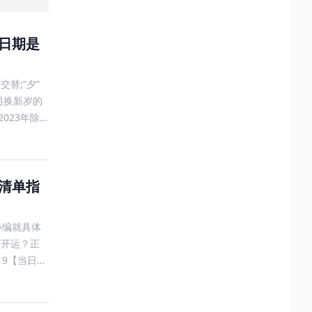
体日期是
替;“夕”
另换新岁的
023年除
句清单指
小编就具体
何开运？正
9【当日开