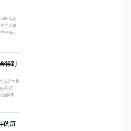
个扇区划分
出生的人是
于未来充满
否会得到
不是胆子很
的人命好
命运解析：
年的历