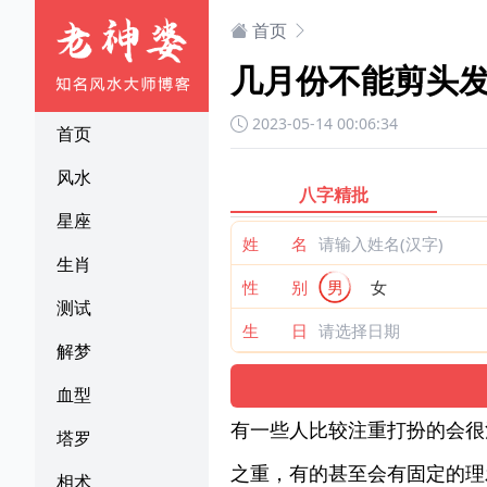
首页
几月份不能剪头发
2023-05-14 00:06:34
首页
风水
八字精批
星座
姓 名
生肖
性 别
男
女
测试
生 日
解梦
血型
有一些人比较注重打扮的会很
塔罗
之重，有的甚至会有固定的理
相术