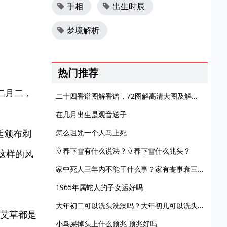
手相
出生时辰
梦境解析
热门推荐
二月二，
二十四香谱图解香谱，72图解高清大图及解释谱大全！
在几月出生是观音送子
廷颁布剃
怎么诅咒一个人马上死
立春下雪有什么说法？立春下雪什么兆头？
这样的风
家中死人三年内不能干什么事？家有丧事衰三年是真的吗？
1965年属蛇人的子女运好吗
大年初二可以洗头洗澡吗？大年初几可以洗头发洗澡？
艾草都是
小鸟屎掉头上什么预兆 预兆好吗