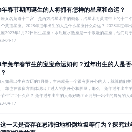
23年春节期间诞生的人将拥有怎样的星座和命运？
星座又名黄道十二宫，是西方占星术中的概念，占星术将黄道带上的十二
个黄道星座。2023年过年出生的人是什么星座什么命运？ 2023年过年
座2023年1月22日出生星座：水瓶座水瓶座是一个浪漫的星座，他们对
和憧憬，喜欢新奇和冒险。水瓶很坚持自己的想法
23-04-17
23年兔年春节生的宝宝命运如何？过年出生的人是
运？
的人如果出生在农历的1月份，生来就是一个很有责任心的人，就算他们并
人，却也在很多方面体现出了过人的责任心和胆量，那么，兔年过年出生
春节生宝宝什么命？ 兔年过年出生的人命好吗？正月初一出生的属兔的人
好动，为人忠正，重义轻财，喜助他人。正月初二出生的属兔的
23-04-17
年这一天是否存在忌讳扫地和倒垃圾等行为？探究过