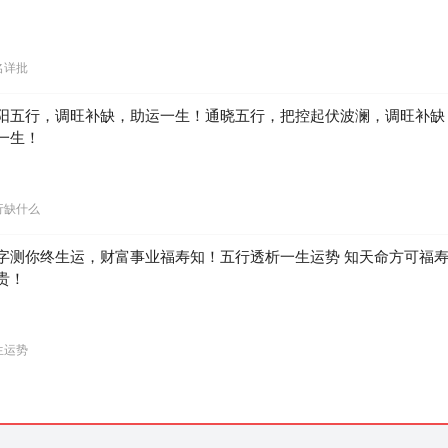
名详批
阳五行，调旺补缺，助运一生！通晓五行，把控起伏波澜，调旺补缺
一生！
行缺什么
字测你终生运，财富事业福寿知！五行透析一生运势 知天命方可福
贵！
生运势