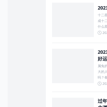
20
十二
成十二
什么星
幻想
20
20
好
属兔
大的
吗？
聪明
20
过