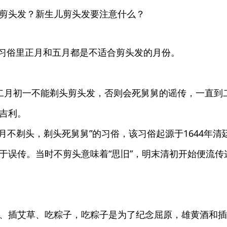
剪头发？新生儿剪头发要注意什么？
习俗里正月和五月都是不适合剪头发的月份。
二月初一不能剃头剪头发，否则会死舅舅的谣传，一直到
吉利。
月不剃头，剃头死舅舅”的习俗，该习俗起源于1644年清
于误传。当时不剪头意味着“思旧”，明末清初开始便流传
、插艾草、吃粽子，吃粽子是为了纪念屈原，雄黄酒和插