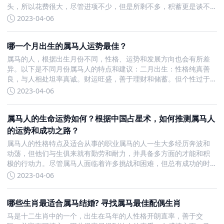
头，所以花费很大，尽管进项不少，但是所剩不多，积蓄更是谈不
上。他们有广泛的人际关系和活动能力，所以不会为金钱所困扰。
2023-04-06
但是他们不喜欢踏实挣钱的办法，也缺乏投资观念来致富，因此他
们的工作稳
哪一个月出生的属马人运势最佳？
属马的人，根据出生月份不同，性格、运势和发展方向也会有所差
异。以下是不同月份属马人的特点和建议：二月出生：性格纯真善
良，与人相处坦率真诚。财运旺盛，善于理财和储蓄。但个性过于
刚强，爱面子，不敢勇于承认错误，应控制自大妄为的性格。三月
2023-04-06
出生：通达明智，具有多方面的才华和长远的理想。济弱扶倾，勇
于承担错误
属马人的生命运势如何？根据中国占星术，如何推测属马人
的运势和成功之路？
属马人的性格特点及适合从事的职业属马的人一生大多经历奔波和
动荡，但他们与生俱来就有勤劳和耐力，并具备多方面的才能和积
极的行动力。尽管属马人面临着许多挑战和困难，但总有成功的时
候，通常在年轻时就能在社会上有所成就。属马人必须懂得善于把
2023-04-06
握机会，为自己的未来奠定稳固的基础，使自己的才能和事业不断
向前发展和
哪些生肖最适合属马结婚? 寻找属马最佳配偶生肖
马是十二生肖中的一个，出生在马年的人性格开朗直率，善于交