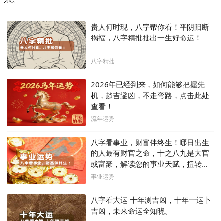
贵人何时现，八字帮你看！平阴阳断
祸福，八字精批批出一生好命运！
八字精批
2026年已经到来，如何能够把握先
机，趋吉避凶，不走弯路，点击此处
查看！
流年运势
八字看事业，财富伴终生！哪日出生
的人最有财官之命，十之八九是大官
或富豪，解读您的事业天赋，扭转当
下不利困局！！
事业运势
八字看大运 十年测吉凶，十年一运卜
吉凶，未来命运全知晓。