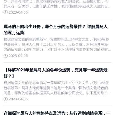
际，并富有同情心，因此很容易得到他人的喜爱。在感情方面，马
的人有一定优势，但由于缺乏耐性，他们往往把事业视为人生的首
要目标，不会轻易沉溺于情爱当中。属马的男性不擅长表达对女性
2023-04-06
的爱意，在异性面前常感到手足无措，尤其当对方采取主动时，则
更不懂如何回
属马的不同出生月份，哪个月份的运势最佳？-详解属马人
的逐月运势
根据这篇文章的意思重新写一篇800字以上的中文文章，使用p标签
包裹段落：属马人生肖十二月出生的人，反应灵敏，对环境具有极
强的适应能力和学习能力，同时对于不能理解的事物有较强的观察
能力，可以掌控自如。但是，这些人情绪容易低落，喜欢胡思乱
2023-04-06
想，并且行事不实际，遇到困难优柔寡断，容易失去信心而导致失
败。因此
【详解2021年起属马人的各年份运势，究竟哪一年运势最
好？】
根据这篇文章的意思重新写一篇800字以上的中文文章，使用p标签
包裹段落：属马人逢何年运势？这是一个具有中国传统文化特色的
问题，得到的答案会依据属马人所在的年份而变化。以下是对每个
年份的运势分析：属马人逢鼠年运势：属马人在鼠年，运势不佳，
2023-04-06
财运破败，灾难频来，容易受到口舌是非的困扰，甚至会招来法律
纠纷。
详细探讨属马人的性格特点及运势：从行运到感情关系，一