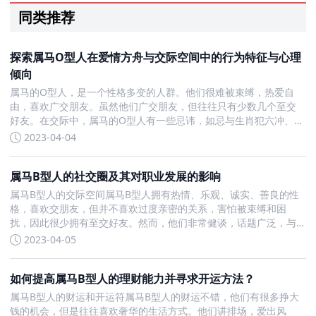
同类推荐
探索属马O型人在爱情方舟与交际空间中的行为特征与心理
倾向
属马的O型人，是一个性格多变的人群。他们很难被束缚，热爱自
由，喜欢广交朋友。虽然他们广交朋友，但往往只有少数几个至交
好友。在交际中，属马的O型人有一些忌讳，如忌与生肖犯六冲、六
害和三刑的人合作，这样容易造成人际矛盾和经济损失。 属马的O
2023-04-04
型人对爱情有着很高的信任感。但这种信任常常是因为偶然事件的
发生
属马B型人的社交圈及其对职业发展的影响
属马B型人的交际空间属马B型人拥有热情、乐观、诚实、善良的性
格，喜欢交朋友，但并不喜欢过度亲密的关系，害怕被束缚和困
扰，因此很少拥有至交好友。然而，他们非常健谈，话题广泛，与
人相处不会冷场，加上他们的同情心和乐于帮助别人，很容易嬴得
2023-04-05
别人的好感。但是，由于属马B型人急躁、缺乏耐性、心直口快，常
常不自觉
如何提高属马B型人的理财能力并寻求开运方法？
属马B型人的财运和开运符属马B型人的财运不错，他们有很多挣大
钱的机会，但是往往喜欢奢华的生活方式。他们讲排场，爱出风