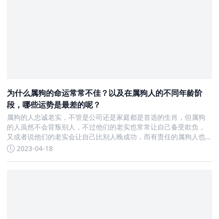
为什么属狗的命运常常不佳？以及在属狗人的不同年龄阶
段，哪些运势是最差的呢？
属狗的人忠诚老实，不管是公司还是家庭都是首选的生肖，但属狗
的人虽然不会背叛别人，不过他们的老实也常常让自己备受欺负，
又或者说他们的老实会让自己比别人晚成功，而有责任的属狗人也
会为了照顾家庭而受到很多压力。那么为什么都说属狗的命不好？
2023-04-18
属狗几岁运势最差？为什么都说属狗的命不好过于善良属狗的人非
常善良，具