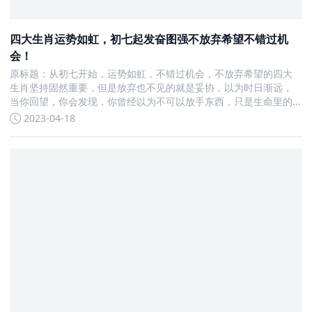
四大生肖运势如虹，初七起发奋图强不放弃希望不错过机
会！
原标题：从初七开始，运势如虹，不错过机会，不放弃希望的四大
生肖坚持固然重要，但是放弃也不见的就是妥协，以为时日渐远，
当你回望，你会发现，你曾经以为不可以放手东西，只是生命里的
一块跳板，令你成长。行了，咱们还是继续说运势吧，就说说从初
2023-04-18
七开始，哪些生肖运势如虹，不错过机会，不放弃希望。生肖狗属
狗的朋友从