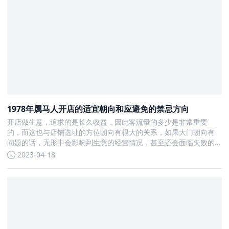
1978年属马人开店的适宜朝向和应避免的禁忌方向
开店做生意，追求的是长久收益，因此客流量的多少是非常重要
的，而这也与店铺选址的方位朝向有很大的关系，如果大门朝向有
问题的话，无形中会影响到生意的经营情况，甚至还会面临失败的
风险，所以其中的风水讲究还是有必要知道一些的，那今天我们就
2023-04-18
来了解一下78年的属马人开店朝着哪个方向最好，开店的财运方位
在哪里。7