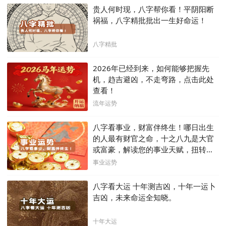
贵人何时现，八字帮你看！平阴阳断
祸福，八字精批批出一生好命运！
八字精批
2026年已经到来，如何能够把握先
机，趋吉避凶，不走弯路，点击此处
查看！
流年运势
八字看事业，财富伴终生！哪日出生
的人最有财官之命，十之八九是大官
或富豪，解读您的事业天赋，扭转当
下不利困局！！
事业运势
八字看大运 十年测吉凶，十年一运卜
吉凶，未来命运全知晓。
十年大运