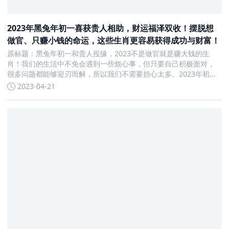
2023年黑兔年初一喜获贵人相助，财运福泽双收！摆脱想
做官、只赚小钱的命运，这些生肖更容易获得成功与财富！
原标题：黑兔年初一和贵人投缘，2023不是做官就是赚大钱的生
肖！我们的生活中不免会遇到一些烦心事，但只要自己积极面对，
很多问题都能够迎刃而解，所以我们不需要担心太多。2023年初一
开始，有三个生肖，等机遇一到，先是迎来开门红，后金财银财如
2023-04-21
泉涌，不发财也掌权，年纪越大钱包越鼓。属牛人属牛人，从2023