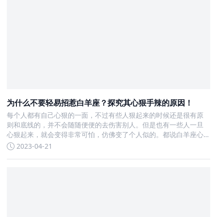
为什么不要轻易招惹白羊座？探究其心狠手辣的原因！
每个人都有自己心狠的一面，不过有些人狠起来的时候还是很有原
则和底线的，并不会随随便便的去伤害别人。但是也有一些人一旦
心狠起来，就会变得非常可怕，仿佛变了个人似的。都说白羊座心
狠起来不是人，为什么这么说呢，今天我们就来了解一下白羊座心
2023-04-21
狠的可怕之处。为什么说白羊座心狠起来不是人报复心重白羊座在
大多时候是