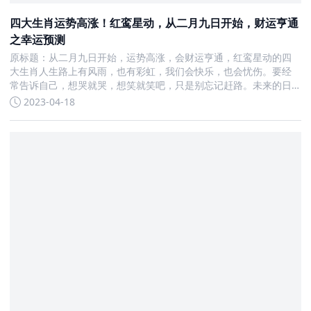
四大生肖运势高涨！红鸾星动，从二月九日开始，财运亨通
之幸运预测
原标题：从二月九日开始，运势高涨，会财运亨通，红鸾星动的四
大生肖人生路上有风雨，也有彩虹，我们会快乐，也会忧伤。要经
常告诉自己，想哭就哭，想笑就笑吧，只是别忘记赶路。未来的日
子还很长，生命还在继续，让我们为了某件事而全力以赴，为了某
2023-04-18
个人而奋不顾身。行了，咱们还是继续说运势吧，就说说从二月九
日开始，哪