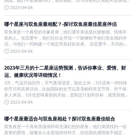
挑战。她们不爱暴露内心，喜欢独处，但与亲密的人相处时会表现
得非常深情、专注和忠诚。她们有着很强的洞察力和判断力，能够
2023-04-04
发现别人隐藏的秘密和真实的动机。因此，在很多时候，她们成为
朋友和伴侣
哪个星座与双鱼座最相配？-探讨双鱼座最佳星座伴侣
双鱼座是一个典型的水象星座，他们通常来说是比较敏感、情感丰
富的人。在恋爱中，他们往往会寻找一个能够给予他们安全感的伴
侣，与他们一同构建一个稳定而美好的未来。 在恋爱中，不同的星
座之间的契合度其实是非常重要的，因为它们的性格和个性之间的
2023-04-04
匹配程度，能够决定他们是否能够顺利地走到一起，并在一起保持
长久的
2023年三月的十二星座运势预测，告诉你事业、爱情、财
运、健康状况等详细情况！
3月，气温开始回升，天气逐渐适宜。除此之外，3月还有一些特殊
的节日和庆典活动，比如国际妇女节以及圣帕特里克节等。对于很
多人来说，3月也意味着新的开始，是制定计划和目标，接受新挑战
的时机。 在我们的生活中，大家都希望能够有一个家，过上更加美
2023-04-04
好高品质的生活。然而，我们的运势与梦想的实现紧密相关。因
哪个星座最适合与双鱼座相处？探讨双鱼座最佳组合
双鱼座是一个具有浪漫情怀和充满幻想的星座，他们渴望找到一份
真挚的爱情，能够全心全意地对待对方，但也因此感情较不稳定，