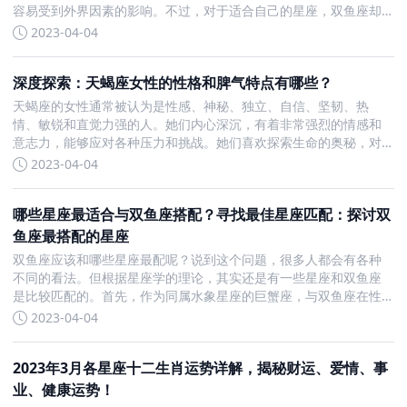
容易受到外界因素的影响。不过，对于适合自己的星座，双鱼座却
能够成为一对如胶似漆的恩爱组合。 巨蟹座 巨蟹座也是一个水象星
2023-04-04
座，和双鱼座在个性及思考模式方面都很类似。蟹子重视安稳与实
际
深度探索：天蝎座女性的性格和脾气特点有哪些？
天蝎座的女性通常被认为是性感、神秘、独立、自信、坚韧、热
情、敏锐和直觉力强的人。她们内心深沉，有着非常强烈的情感和
意志力，能够应对各种压力和挑战。她们喜欢探索生命的奥秘，对
真实、深刻和充满意义的事物感到着迷。尽管她们不喜欢暴露自己
2023-04-04
的内心世界，喜欢独处，但在和亲密的人在一起时，她们会表现得
非常深情、专
哪些星座最适合与双鱼座搭配？寻找最佳星座匹配：探讨双
鱼座最搭配的星座
双鱼座应该和哪些星座最配呢？说到这个问题，很多人都会有各种
不同的看法。但根据星座学的理论，其实还是有一些星座和双鱼座
是比较匹配的。首先，作为同属水象星座的巨蟹座，与双鱼座在性
格及思考模式上非常相似。双方都重视安稳与实际的爱情，缺乏安
2023-04-04
全感。因此，如果双鱼座和巨蟹座的爱情能够顺利进展，他们将成
为一对如胶
2023年3月各星座十二生肖运势详解，揭秘财运、爱情、事
业、健康运势！