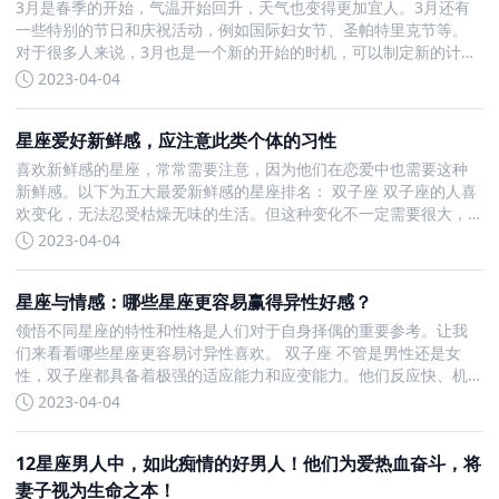
3月是春季的开始，气温开始回升，天气也变得更加宜人。3月还有
一些特别的节日和庆祝活动，例如国际妇女节、圣帕特里克节等。
对于很多人来说，3月也是一个新的开始的时机，可以制定新的计划
和目标，迎接新的挑战。那么，3月十二星座的运势如何，你又将面
2023-04-04
临什么样的挑战呢，一起进去今天的专题了解下吧。 在我们的生活
星座爱好新鲜感，应注意此类个体的习性
喜欢新鲜感的星座，常常需要注意，因为他们在恋爱中也需要这种
新鲜感。以下为五大最爱新鲜感的星座排名： 双子座 双子座的人喜
欢变化，无法忍受枯燥无味的生活。但这种变化不一定需要很大，
只要稍作改变就能让他们感到新鲜感。例如在一次旅行中，如果这
2023-04-04
次是晴天，下次再去同样的地方下雨天，这样的改变对感性的双子
座
星座与情感：哪些星座更容易赢得异性好感？
领悟不同星座的特性和性格是人们对于自身择偶的重要参考。让我
们来看看哪些星座更容易讨异性喜欢。 双子座 不管是男性还是女
性，双子座都具备着极强的适应能力和应变能力。他们反应快、机
智，思想广泛、善解人意，拥有着多才多艺和学习机敏的个性。性
2023-04-04
格活泼开朗、嘴巴甜，尤其是具备着与众不同的幽默感，了解异性
的心理，
12星座男人中，如此痴情的好男人！他们为爱热血奋斗，将
妻子视为生命之本！