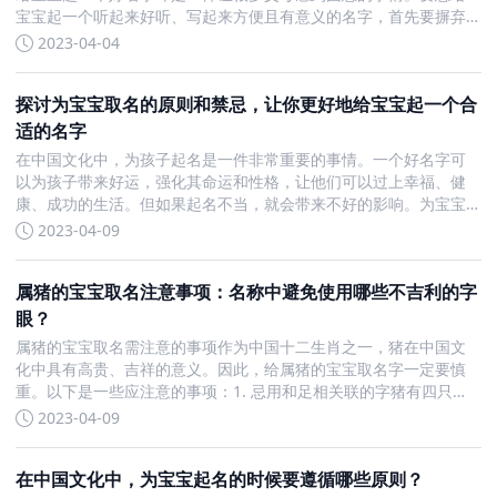
宝宝起一个听起来好听、写起来方便且有意义的名字，首先要摒弃
迷信和崇尚科学，将起名看作一门学问，挖掘古老的文化，开发这
2023-04-04
个神奇宝藏，为子孙后代造福。从思路上改变，是用辨证的方法对
待给宝宝起
探讨为宝宝取名的原则和禁忌，让你更好地给宝宝起一个合
适的名字
在中国文化中，为孩子起名是一件非常重要的事情。一个好名字可
以为孩子带来好运，强化其命运和性格，让他们可以过上幸福、健
康、成功的生活。但如果起名不当，就会带来不好的影响。为宝宝
起名的原则有很多，包括阴阳五行的调节、排除不吉利的象数、选
2023-04-09
择吉祥的字义等等。同时，也有一些应避讳的情况，以下是13种为
宝宝取名
属猪的宝宝取名注意事项：名称中避免使用哪些不吉利的字
眼？
属猪的宝宝取名需注意的事项作为中国十二生肖之一，猪在中国文
化中具有高贵、吉祥的意义。因此，给属猪的宝宝取名字一定要慎
重。以下是一些应注意的事项：1. 忌用和足相关联的字猪有四只
脚，脚的健康决定了猪的健康。因此，在给属猪的宝宝取名字时，
2023-04-09
应避免使用代表“分足”的字眼，如赏、赞等。这些字眼可能会给孩子
带来
在中国文化中，为宝宝起名的时候要遵循哪些原则？