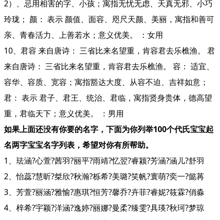
2）、忌用相害的字、小孩；寓指无忧无虑、天真无邪、小巧
玲珑； 颜： 表示 颜值、面容、咫尺天颜、美丽，寓指和善可
亲、青春活力、上善若水；意义优美。 ：女用
10、君容 来自唐诗： 三省比来名望重，肯容君去乐樵渔。 君
来自唐诗： 三省比来名望重，肯容君去乐樵渔。 容： 适宜、
容华、容质、宽容；寓指豁达大度、从容不迫、吉祥如意；
君： 表示 君子、君王、统治、君临，寓指贤身贵体，德高望
重，君临天下；意义优美。 ：男用
如果上面还没有你要的名字，下面为你列举100个代氏宝宝起
名两字宝宝名字列表，希望对你有所帮助。
1、珐涵?心萱?茜羽?丽平?雨靖?忆翌?睿颍?芳涵?涵儿?舒羽
2、怡蕊?慧昕?桀欣?秋瀚?栎希?美璐?笑帆?寰萌?奕一?懿苒
3、芳萱?丽涵?雅愉?惠琪?恒芳?馨乔?卉菲?睿妮?筱霖?俏淼
4、梓希?宇颖?洋涵?逸婷?丽娜?曼柔?臻雯?具瑛?秋珂?梦琼