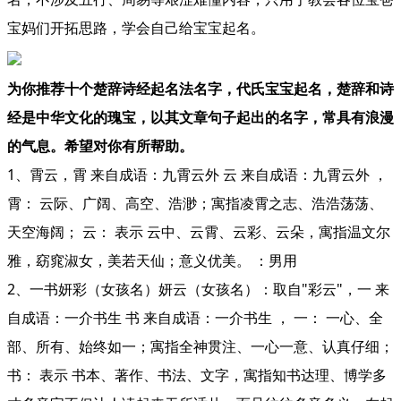
宝妈们开拓思路，学会自己给宝宝起名。
为你推荐十个楚辞诗经起名法名字，代氏宝宝起名，楚辞和诗
经是中华文化的瑰宝，以其文章句子起出的名字，常具有浪漫
的气息。希望对你有所帮助。
1、霄云，霄 来自成语：九霄云外 云 来自成语：九霄云外 ，
霄： 云际、广阔、高空、浩渺；寓指凌霄之志、浩浩荡荡、
天空海阔； 云： 表示 云中、云霄、云彩、云朵，寓指温文尔
雅，窈窕淑女，美若天仙；意义优美。 ：男用
2、一书妍彩（女孩名）妍云（女孩名）：取自"彩云"，一 来
自成语：一介书生 书 来自成语：一介书生 ， 一： 一心、全
部、所有、始终如一；寓指全神贯注、一心一意、认真仔细；
书： 表示 书本、著作、书法、文字，寓指知书达理、博学多