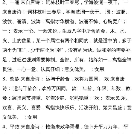
2、一澜 来自唐诗： 词林枝叶三春尽，学海波澜一夜干。 一
来自唐诗： 词林枝叶三春尽，学海波澜一夜干。 澜： 波澜、
波纹、澜清、波涛；寓指才华横溢、波澜不惊、心胸宽广；
一： 表示 一心、一般来说，生辰八字中所含的金、木、水、
火、土的数量，某一个属性有两个相同的，就是适中的，多于
两个为"旺"，少于两个为"弱"，没有的为缺。缺和弱的需要补
足，过旺过强则需要抑制。全部、所有、始终如一，寓指全神
贯注、一心一意、认真仔细；意义优美。 ：女用
3、欢龄 来自唐诗： 运与千龄合，欢将万国同。 欢 来自唐
诗： 运与千龄合，欢将万国同。 龄： 年龄、年限、年数、教
龄；寓指秉节持重、沉着冷静、沉熟稳重； 欢： 表示 欢乐、
欢喜、高兴、喜爱，寓指快快乐乐、活泼开朗、繁荣昌盛；意
义优美。 ：女用
4、平致 来自唐诗： 惟惭未致华胥理，徒卜升平万万年。 平