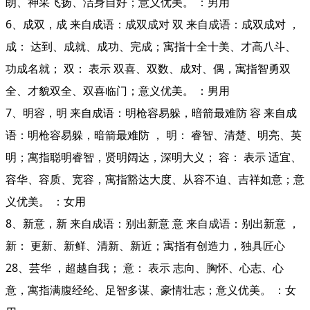
朗、神采飞扬、洁身自好；意义优美。 ：男用
6、成双，成 来自成语：成双成对 双 来自成语：成双成对 ，
成： 达到、成就、成功、完成；寓指十全十美、才高八斗、
功成名就； 双： 表示 双喜、双数、成对、偶，寓指智勇双
全、才貌双全、双喜临门；意义优美。 ：男用
7、明容，明 来自成语：明枪容易躲，暗箭最难防 容 来自成
语：明枪容易躲，暗箭最难防 ， 明： 睿智、清楚、明亮、英
明；寓指聪明睿智，贤明阔达，深明大义； 容： 表示 适宜、
容华、容质、宽容，寓指豁达大度、从容不迫、吉祥如意；意
义优美。 ：女用
8、新意，新 来自成语：别出新意 意 来自成语：别出新意 ，
新： 更新、新鲜、清新、新近；寓指有创造力，独具匠心
28、芸华 ，超越自我； 意： 表示 志向、胸怀、心志、心
意，寓指满腹经纶、足智多谋、豪情壮志；意义优美。 ：女