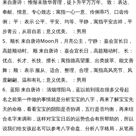
来自唐诗： 惟惭未致华胥理，徒卜升平万万年。 致： 表达、
奉献、情意、专心致志；寓指一心一意、伶俐乖巧、口齿伶
俐； 平： 表示 公平、平安、均等、平静，寓指平安吉祥，平
步青云，从容自若；意义优美。 ：男用
5、顺长 来自唐诗Moon月，月亮公主，宁静： 嘉会宜长日，
高筵顺动时。 顺 来自唐诗： 嘉会宜长日，高筵顺动时。 长：
优点、长才、长技、擅长；寓指德高望重、出类拔萃、能文善
舞； 顺： 表示 服从、适合、整理、合理，寓指高风亮节、风
度翩翩、温和有礼；意义优美。 ：男用
6、蓝阳 来自唐诗： 清烟埋阳乌，蓝以前到现在很多父母起
名之前第一件做的事情就是分析宝宝的八字，再来了解宝宝先
天的命格，看看宝宝的阴阳是否协调，五行是否均衡，再来结
合名字来调和，这样对宝宝日后的运势也会有所帮助的，所以
说我们给女孩起名可以参考八字命盘、分析八字格局，从笔画