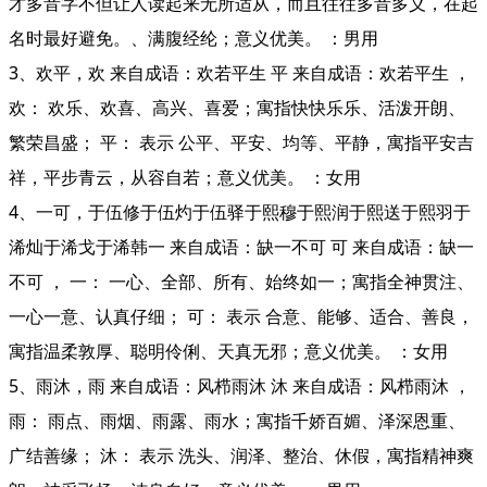
才多音字不但让人读起来无所适从，而且往往多音多义，在起
名时最好避免。、满腹经纶；意义优美。 ：男用
3、欢平，欢 来自成语：欢若平生 平 来自成语：欢若平生 ，
欢： 欢乐、欢喜、高兴、喜爱；寓指快快乐乐、活泼开朗、
繁荣昌盛； 平： 表示 公平、平安、均等、平静，寓指平安吉
祥，平步青云，从容自若；意义优美。 ：女用
4、一可，于伍修于伍灼于伍驿于熙穆于熙润于熙送于熙羽于
浠灿于浠戈于浠韩一 来自成语：缺一不可 可 来自成语：缺一
不可 ， 一： 一心、全部、所有、始终如一；寓指全神贯注、
一心一意、认真仔细； 可： 表示 合意、能够、适合、善良，
寓指温柔敦厚、聪明伶俐、天真无邪；意义优美。 ：女用
5、雨沐，雨 来自成语：风栉雨沐 沐 来自成语：风栉雨沐 ，
雨： 雨点、雨烟、雨露、雨水；寓指千娇百媚、泽深恩重、
广结善缘； 沐： 表示 洗头、润泽、整治、休假，寓指精神爽