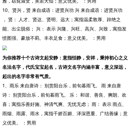
雅，窈窕淑女，美若天仙；意义优美。 ：男用
10、贤兴，贤 来自成语：进贤兴功 兴 来自成语：进贤兴功
， 贤： 人才、贤达、贤明、远大；寓指温柔敦厚、踔绝之
能、出尘脱俗； 兴： 表示 兴隆、兴旺、高兴、兴致，寓指发
愤图强、豪放不羁、丰衣足食；意义优美。 ：男用
为你推荐十个古诗文起安静：意指恬静，安祥，秉持初心之义
名法名字，代氏宝宝起名，古诗文名字内涵丰富，意义深远，
起出的名字非常有气质。
1、雨乐 来自唐诗： 别赏阳台乐，前旬暮雨飞。 雨 来自唐
诗： 别赏阳台乐，前旬暮雨飞。 乐： 和谐、善良、爽朗、欢
喜；寓指乐善好施、神清气爽、无忧无虑； 雨： 表示 雨点、
雨烟、雨露、雨水，寓指千娇百媚、泽深恩重、广结善缘；意
义优美。 ：男用