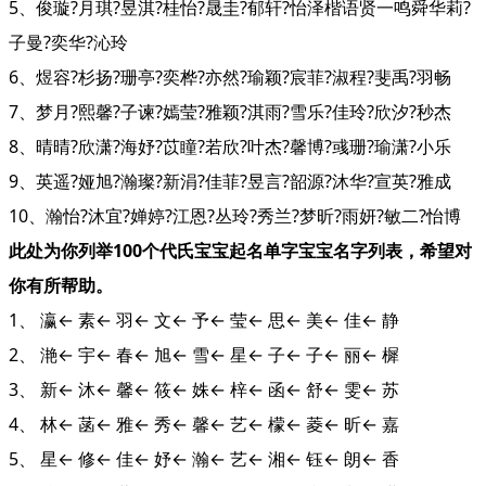
5、俊璇?月琪?昱淇?桂怡?晟圭?郁轩?怡泽楷语贤一鸣舜华莉?
子曼?奕华?沁玲
6、煜容?杉扬?珊亭?奕桦?亦然?瑜颖?宸菲?淑程?斐禹?羽畅
7、梦月?熙馨?子谏?嫣莹?雅颖?淇雨?雪乐?佳玲?欣汐?秒杰
8、晴晴?欣潇?海妤?苡瞳?若欣?叶杰?馨博?彧珊?瑜潇?小乐
9、英遥?娅旭?瀚璨?新涓?佳菲?昱言?韶源?沐华?宣英?雅成
10、瀚怡?沐宜?婵婷?江恩?丛玲?秀兰?梦昕?雨妍?敏二?怡博
此处为你列举100个代氏宝宝起名单字宝宝名字列表，希望对
你有所帮助。
1、 瀛← 素← 羽← 文← 予← 莹← 思← 美← 佳← 静
2、 滟← 宇← 春← 旭← 雪← 星← 子← 子← 丽← 樨
3、 新← 沐← 馨← 筱← 姝← 梓← 函← 舒← 雯← 苏
4、 林← 菡← 雅← 秀← 馨← 艺← 檬← 菱← 昕← 嘉
5、 星← 修← 佳← 妤← 瀚← 艺← 湘← 钰← 朗← 香