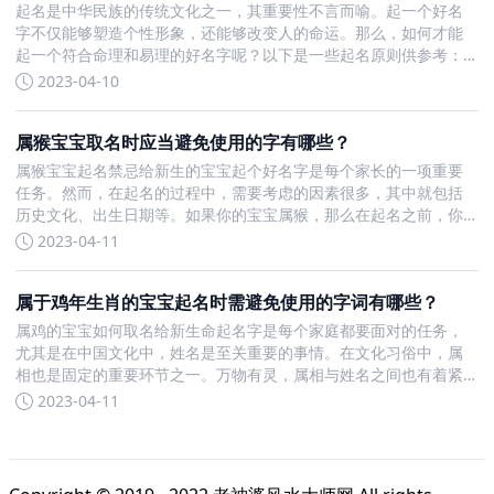
起名是中华民族的传统文化之一，其重要性不言而喻。起一个好名
字不仅能够塑造个性形象，还能够改变人的命运。那么，如何才能
起一个符合命理和易理的好名字呢？以下是一些起名原则供参考：1.
名字要符合命理、易理。起名以符合周易、八字、五行为基本原
2023-04-10
则。因为汉字是依据象形或会意构成，自身具有数理的诱导力。好
名字有
属猴宝宝取名时应当避免使用的字有哪些？
属猴宝宝起名禁忌给新生的宝宝起个好名字是每个家长的一项重要
任务。然而，在起名的过程中，需要考虑的因素很多，其中就包括
历史文化、出生日期等。如果你的宝宝属猴，那么在起名之前，你
需要了解一些相关禁忌。以下是一些不适合在属猴宝宝名字中出现
2023-04-11
的字：1.不宜和食物相关联的字属猴的猴子喜欢糟蹋粮食，尤其是五
谷杂粮
属于鸡年生肖的宝宝起名时需避免使用的字词有哪些？
属鸡的宝宝如何取名给新生命起名字是每个家庭都要面对的任务，
尤其是在中国文化中，姓名是至关重要的事情。在文化习俗中，属
相也是固定的重要环节之一。万物有灵，属相与姓名之间也有着紧
密的联系。如果您的宝宝是属鸡的，下面这些规则值得一看。1.不要
2023-04-11
与食物相关联的名字鸡是素食动物，因此不适合用与食物相关联的
字，如