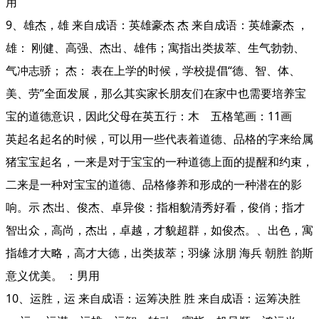
用
9、雄杰，雄 来自成语：英雄豪杰 杰 来自成语：英雄豪杰 ，
雄： 刚健、高强、杰出、雄伟；寓指出类拔萃、生气勃勃、
气冲志骄； 杰： 表在上学的时候，学校提倡“德、智、体、
美、劳”全面发展，那么其实家长朋友们在家中也需要培养宝
宝的道德意识，因此父母在英五行：木 五格笔画：11画
英起名起名的时候，可以用一些代表着道德、品格的字来给属
猪宝宝起名，一来是对于宝宝的一种道德上面的提醒和约束，
二来是一种对宝宝的道德、品格修养和形成的一种潜在的影
响。示 杰出、俊杰、卓异俊：指相貌清秀好看，俊俏；指才
智出众，高尚，杰出，卓越，才貌超群，如俊杰。、出色，寓
指雄才大略，高才大德，出类拔萃；羽缘 泳朋 海兵 朝胜 韵斯
意义优美。 ：男用
10、运胜，运 来自成语：运筹决胜 胜 来自成语：运筹决胜