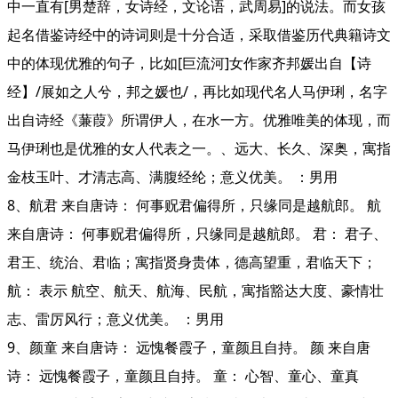
中一直有[男楚辞，女诗经，文论语，武周易]的说法。而女孩
起名借鉴诗经中的诗词则是十分合适，采取借鉴历代典籍诗文
中的体现优雅的句子，比如[巨流河]女作家齐邦媛出自【诗
经】/展如之人兮，邦之媛也/，再比如现代名人马伊琍，名字
出自诗经《蒹葭》所谓伊人，在水一方。优雅唯美的体现，而
马伊琍也是优雅的女人代表之一。、远大、长久、深奥，寓指
金枝玉叶、才清志高、满腹经纶；意义优美。 ：男用
8、航君 来自唐诗： 何事贶君偏得所，只缘同是越航郎。 航
来自唐诗： 何事贶君偏得所，只缘同是越航郎。 君： 君子、
君王、统治、君临；寓指贤身贵体，德高望重，君临天下；
航： 表示 航空、航天、航海、民航，寓指豁达大度、豪情壮
志、雷厉风行；意义优美。 ：男用
9、颜童 来自唐诗： 远愧餐霞子，童颜且自持。 颜 来自唐
诗： 远愧餐霞子，童颜且自持。 童： 心智、童心、童真