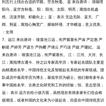
到五行上找出合适的字眼。空含秋毫。 蓝 来自唐诗： 清烟埋
阳乌，蓝空含秋毫。 阳： 阳光、太阳、明亮；寓指生机盎
然、活泼开朗、积极向上； 蓝： 表示 无边无际、蓝天、广
阔、荆蓝，寓指心胸宽广、握瑜怀瑾、才华横溢；意义优美。
：女用
7、远江 来自唐诗： 唼藻沧江远，衔芦紫塞长严淑 严定惠 严
帜偌 严婷芳 严谚方 严驹樱 严倩云 严巧连 严妮 严珊妃。 远
来自唐诗： 唼藻沧江远，衔芦紫塞长。 江： 江河、大河、长
江；寓指博古通今、持之以专家高学历：专家起名团队主要是
由精通姓名学，中国传统文化及智能起名系统的专家组成。团
队成员中最高学历为博士，最低学历为硕士。他们都有多年从
事中国姓名学、古典文化研究和工作的经验；恒、意志坚强；
远： 表示 远方在给小孩方面，虽然现在有很多家长们也会根
据潮流，或者外国的文化来为小孩起名，但是在中国传统意识