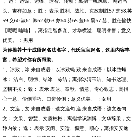
， 运： 运谋、运帷、运智、转动；寓指一帆风顺、鸿运当
头、吉祥如意； 胜： 表示 胜利、战胜、克敌制胜57.芝58.英
59.义60.淑61.卿62.乾63.亦64.芬65.萱66.昊67.芸、胜任愉快
【呢呢 喃喃】，寓指足智多谋、才华横溢、聪明睿智；意义
优美。 ：男用
为你推荐十个成语起名法名字，代氏宝宝起名，这里内容丰
富，希望对你有所帮助。
1、冰致，冰 来自成语：以冰致蝇 致 来自成语：以冰致蝇 ，
冰： 洁白、明彻、结冰，冻结；寓指冰清玉洁、知书达理、
坚韧不拔； 致： 表示 表达、奉献、情意、专心致志，寓指一
心一意、伶俐乖巧、口齿伶俐；意义优美。 ：女用
2、文逸，文 来自成语：遗文逸句 逸 来自成语：遗文逸句 ，
文： 文采、智慧、文质彬彬；寓指学识渊博，文华辞采，文
静内敛； 逸： 表示 安闲、安适、惬意、顺心，寓指安安逸