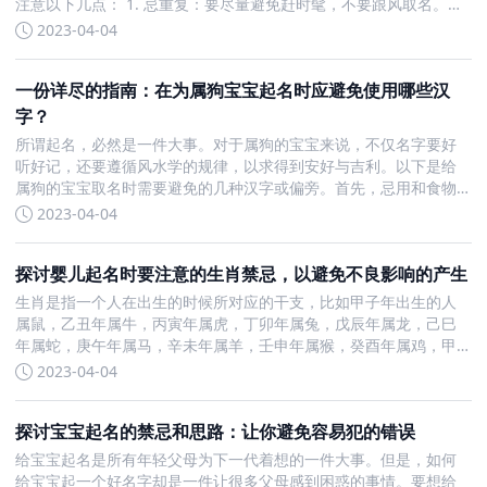
注意以下几点： 1. 忌重复：要尽量避免赶时髦，不要跟风取名。要
独具匠心，起名要有“名不见经传，誓不休”的精神，例如现在给孩子
2023-04-04
起四个字的名字。 2. 忌谐音：名字要读起来响亮，不要
一份详尽的指南：在为属狗宝宝起名时应避免使用哪些汉
字？
所谓起名，必然是一件大事。对于属狗的宝宝来说，不仅名字要好
听好记，还要遵循风水学的规律，以求得到安好与吉利。以下是给
属狗的宝宝取名时需要避免的几种汉字或偏旁。首先，忌用和食物
相关联的字。因为狗是肉食动物，所以名字中不应出现“麦”“米”“禾”
2023-04-04
等字旁，比如“麸”、“粮”、“和”等。其次，忌用和太阳相关联
探讨婴儿起名时要注意的生肖禁忌，以避免不良影响的产生
生肖是指一个人在出生的时候所对应的干支，比如甲子年出生的人
属鼠，乙丑年属牛，丙寅年属虎，丁卯年属兔，戊辰年属龙，己巳
年属蛇，庚午年属马，辛未年属羊，壬申年属猴，癸酉年属鸡，甲
戌年属狗，乙亥年属猪。在给婴儿起名的时候，需要注意生肖禁
2023-04-04
忌。 在十二生肖中，鼠和马、牛和羊、虎和猴、兔和鸡、龙和狗、
蛇和猪是
探讨宝宝起名的禁忌和思路：让你避免容易犯的错误
给宝宝起名是所有年轻父母为下一代着想的一件大事。但是，如何
给宝宝起一个好名字却是一件让很多父母感到困惑的事情。要想给