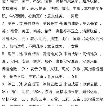
冠： 帽子、第一、出众、儒雅；寓指出类拔萃、超凡脱俗、
文质彬彬； 博： 表示 博识、博闻、博洽、丰富，寓指博学多
识、学识渊博、心胸宽广；意义优美。 ：男用
7、英亮，英 来自成语：英风亮节 亮 来自成语：英风亮节 ，
英： 蓓蕾、美玉、精英、精华；寓指亭亭玉立，清新脱俗，
才智杰出； 亮： 表示 明亮、清楚、明白、显露，寓指闪亮出
众、知书达理，不同凡响；意义优美。 ：女用
8、逸兴，逸 来自成语：高情逸兴 兴 来自成语：高情逸兴 ，
逸： 安闲、安适、惬意、顺心；寓指安安逸逸、安居乐俗、
闲情逸致； 兴： 表示 兴隆、兴旺、高兴、兴致，寓指发愤图
强、豪放不羁、丰衣足食；意义优美。 ：女用
9、冰云，冰 来自成语：冰解云散 云 来自成语：冰解云散 ，
冰： 洁白、明彻、结冰，冻结；寓指冰清玉洁、知书达理、
坚韧不拔； 云： 表示 云中、云霄、云彩、云朵，寓指温文尔