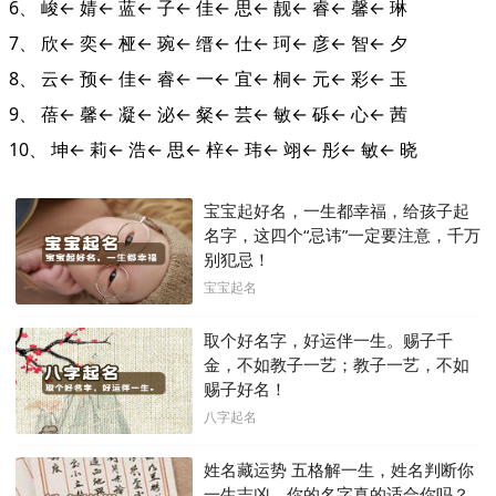
6、 峻← 婧← 蓝← 子← 佳← 思← 靓← 睿← 馨← 琳
7、 欣← 奕← 桠← 琬← 缙← 仕← 珂← 彦← 智← 夕
8、 云← 预← 佳← 睿← 一← 宜← 桐← 元← 彩← 玉
9、 蓓← 馨← 凝← 泌← 粲← 芸← 敏← 砾← 心← 茜
10、 坤← 莉← 浩← 思← 梓← 玮← 翊← 彤← 敏← 晓
宝宝起好名，一生都幸福，给孩子起
名字，这四个“忌讳”一定要注意，千万
别犯忌！
宝宝起名
取个好名字，好运伴一生。赐子千
金，不如教子一艺；教子一艺，不如
赐子好名！
八字起名
姓名藏运势 五格解一生，姓名判断你
一生吉凶，你的名字真的适合你吗？