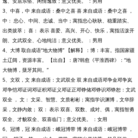
逸、安居乐俗、闲情逸致；意义优美。 ：男用
3、中喜，中 来自成语：桑中之喜 喜 来自成语：桑中之喜 ，
中： 忠心、中间、忠诚、当中；寓指忠心耿耿、稳重踏实、
出类拔萃； 喜： 表示 喜爱、高兴、开心、快乐，寓指活泼开
朗、文武双全、心地纯洁；意义优美。 ：男用
4、大博 取自成语“地大物博” 【解释】：博：丰富。指国家疆
土辽阔，资源丰富。 【出自】：唐?韩愈《平淮西碑》：“地
大物博，蘖牙其间。”
5、文双，文 来自成语：文武双全 双 来自成语邓争金邓争岚
邓争恺邓证词邓证积邓证义邓证正邓铮储邓铮识邓铮恕：文武
双全 ， 文： 文采、智慧、文质彬彬；寓指学识渊博，文华辞
采，文静内敛； 双： 表示 双喜、双数、成对、偶，寓指智勇
双全、才貌双全、双喜临门；意义优美。 ：女用
6、冠博，冠 来自成语：峨冠博带 博 来自成语：峨冠博带 ，