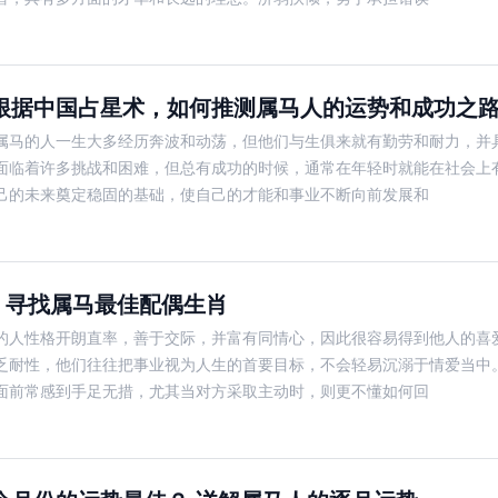
根据中国占星术，如何推测属马人的运势和成功之
属马的人一生大多经历奔波和动荡，但他们与生俱来就有勤劳和耐力，并
面临着许多挑战和困难，但总有成功的时候，通常在年轻时就能在社会上
己的未来奠定稳固的基础，使自己的才能和事业不断向前发展和
 寻找属马最佳配偶生肖
的人性格开朗直率，善于交际，并富有同情心，因此很容易得到他人的喜
乏耐性，他们往往把事业视为人生的首要目标，不会轻易沉溺于情爱当中
面前常感到手足无措，尤其当对方采取主动时，则更不懂如何回