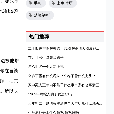
。那么将
手相
出生时辰
他们选择
梦境解析
热门推荐
二十四香谱图解香谱，72图解高清大图及解释谱大全！
在几月出生是观音送子
身边被他帮
怎么诅咒一个人马上死
候在言谈
立春下雪有什么说法？立春下雪什么兆头？
顾，把其
家中死人三年内不能干什么事？家有丧事衰三年是真的吗？
。所以夫
1965年属蛇人的子女运好吗
大年初二可以洗头洗澡吗？大年初几可以洗头发洗澡？
小鸟屎掉头上什么预兆 预兆好吗