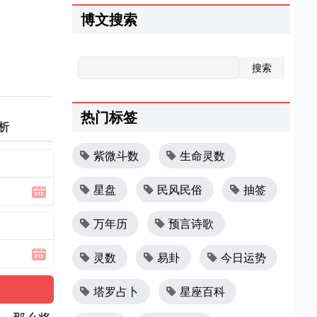
博文搜索
热门标签
析
紫微斗数
生命灵数
星盘
民风民俗
抽签
万年历
预言诗歌
灵数
易卦
今日运势
塔罗占卜
星座百科