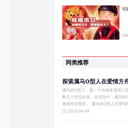
结
结
同类推荐
探索属马O型人在爱情方
属马的O型人，是一个性格多变的人
数几个至交好友。在交际中，属马的
盾和经济损失。 属马的O型人对爱
2023-04-04