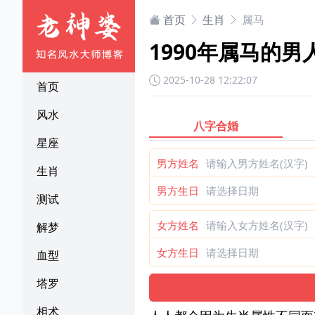
首页
生肖
属马
1990年属马的
2025-10-28 12:22:07
首页
风水
八字合婚
星座
男方姓名
生肖
男方生日
测试
女方姓名
解梦
女方生日
血型
塔罗
相术