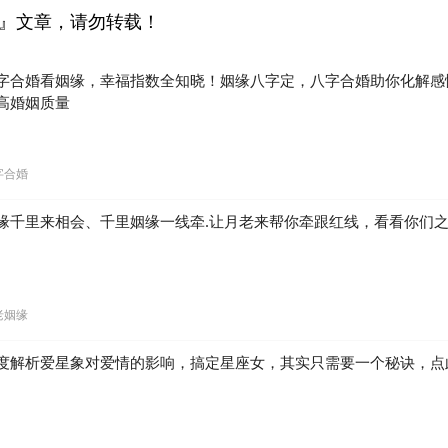
om』文章，请勿转载！
字合婚看姻缘，幸福指数全知晓！姻缘八字定，八字合婚助你化解感
高婚姻质量
字合婚
缘千里来相会、千里姻缘一线牵.让月老来帮你牵跟红线，看看你们
老姻缘
度解析爱星象对爱情的影响，搞定星座女，其实只需要一个秘诀，点
。