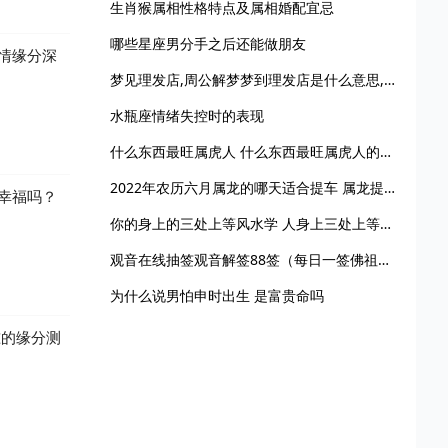
生肖猴属相性格特点及属相婚配宜忌
哪些星座男分手之后还能做朋友
情缘分深
梦见理发店,周公解梦梦到理发店是什么意思,做梦梦见理发店好不好
水瓶座情绪失控时的表现
什么东西最旺属虎人 什么东西最旺属虎人的财运
2022年农历六月属龙的哪天适合提车 属龙提车的好日子6月
幸福吗？
你的身上的三处上等风水学 人身上三处上等风水感悟
观音在线抽签观音解签88签（每日一签佛祖灵签）
为什么说男怕申时出生 是富贵命吗
准的缘分测