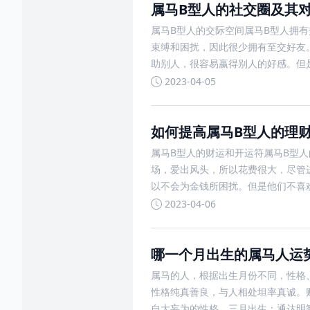
属马B型人的社交圈及其
属马B型人的交际空间属马B型人拥
束缚和困扰，因此很少拥有至交好友
助别人，很容易嬴得别人的好感。但
2023-04-05
如何提高属马B型人的理
属马B型人的财运和开运符属马B型
场，爱出风头，所以花费很大，尽管
以不会为金钱所困扰。但是他们不喜
2023-04-06
哪一个月出生的属马人运
属马的人，根据出生月份不同，性格
性格纯真善良，与人相处坦率真诚。
自大妄为的性格。三月出生：通达明