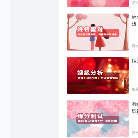
爱
姓
浅
姓
姻
姻
有
试
缘