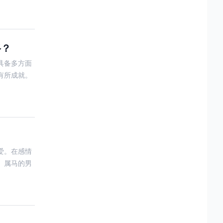
路？
具备多方面
有所成就。
爱。在感情
。属马的男