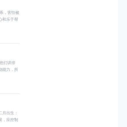
系，害怕被
心和乐于帮
他们讲排
动能力，所
二月出生：
误，应控制