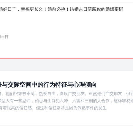
婚好日子，幸福更长久！婚前必挑！结婚吉日暗藏你的婚姻密码
婚吉日
舟与交际空间中的行为特征与心理倾向
群。他们很难被束缚，热爱自由，喜欢广交朋友。虽然他们广交朋友，但
O型人有一些忌讳，如忌与生肖犯六冲、六害和三刑的人合作，这样容易
情有着很高的信任感。但这种信任常常是因为偶然事件的发生