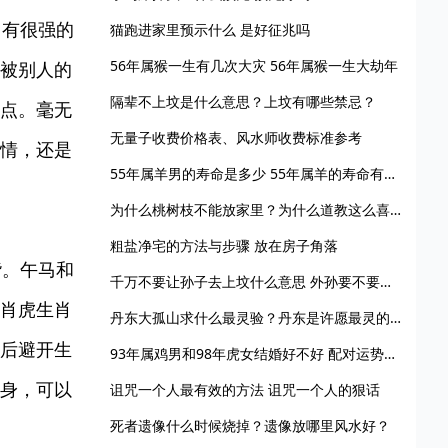
马有很强的
猫跑进家里预示什么 是好征兆吗
56年属猴一生有几次大灾 56年属猴一生大劫年
被别人的
隔辈不上坟是什么意思？上坟有哪些禁忌？
点。毫无
无量子收费价格表、风水师收费标准参考
情，还是
55年属羊男的寿命是多少 55年属羊的寿命有多大
为什么桃树枝不能放家里？为什么道教这么喜欢桃树？
粗盐净宅的方法与步骤 放在房子角落
谐。午马和
千万不要让孙子去上坟什么意思 外孙要不要上坟
肖虎生肖
丹东大孤山求什么最灵验？丹东是许愿最灵的地方
后避开生
93年属鸡男和98年虎女结婚好不好 配对运势怎么样
身，可以
诅咒一个人最有效的方法 诅咒一个人的狠话
死者遗像什么时候烧掉？遗像放哪里风水好？