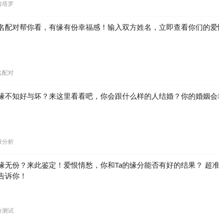
情塔罗
名配对帮你看，有缘有份幸福感！输入双方姓名，立即查看你们的爱
名配对
缘不知好与坏？来这里看看吧，你会跟什么样的人结婚？你的婚姻会
缘分析
缘无份？来此鉴定！爱恨情愁，你和Ta的缘分能否有好的结果？ 超
告诉你！
分测试