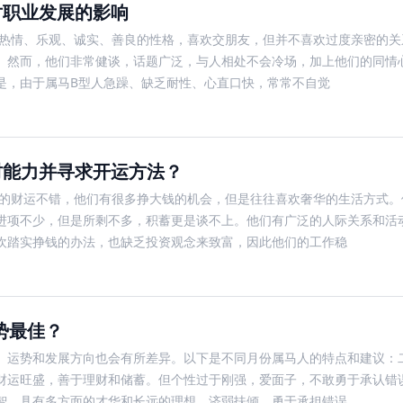
对职业发展的影响
有热情、乐观、诚实、善良的性格，喜欢交朋友，但并不喜欢过度亲密的关
。然而，他们非常健谈，话题广泛，与人相处不会冷场，加上他们的同情
是，由于属马B型人急躁、缺乏耐性、心直口快，常常不自觉
财能力并寻求开运方法？
人的财运不错，他们有很多挣大钱的机会，但是往往喜欢奢华的生活方式。
进项不少，但是所剩不多，积蓄更是谈不上。他们有广泛的人际关系和活
欢踏实挣钱的办法，也缺乏投资观念来致富，因此他们的工作稳
势最佳？
、运势和发展方向也会有所差异。以下是不同月份属马人的特点和建议：
财运旺盛，善于理财和储蓄。但个性过于刚强，爱面子，不敢勇于承认错
智，具有多方面的才华和长远的理想。济弱扶倾，勇于承担错误