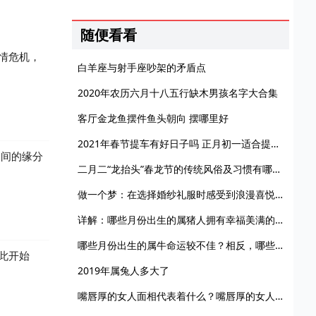
随便看看
情危机，
白羊座与射手座吵架的矛盾点
2020年农历六月十八五行缺木男孩名字大合集
客厅金龙鱼摆件鱼头朝向 摆哪里好
2021年春节提车有好日子吗 正月初一适合提新车吗
之间的缘分
二月二“龙抬头”春龙节的传统风俗及习惯有哪些呢？
做一个梦：在选择婚纱礼服时感受到浪漫喜悦，暗示即将踏入婚姻殿堂之门，迎来完美的大婚
详解：哪些月份出生的属猪人拥有幸福美满的命运？
哪些月份出生的属牛命运较不佳？相反，哪些月份出生的属牛命运较为顺畅？
此开始
2019年属兔人多大了
嘴唇厚的女人面相代表着什么？嘴唇厚的女人有什么说法？