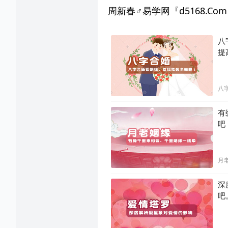
周新春♂易学网『d5168.C
八
提
八
有
吧
月
深
吧