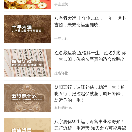
下不利困局！！
事业运势
八字看大运 十年测吉凶，十年一运卜
吉凶，未来命运全知晓。
十年大运
姓名藏运势 五格解一生，姓名判断你
一生吉凶，你的名字真的适合你吗？
姓名详批
阴阳五行，调旺补缺，助运一生！通
晓五行，把控起伏波澜，调旺补缺，
助运你的一生！
五行缺什么
八字测你终生运，财富事业福寿知！
五行透析一生运势 知天命方可福寿绵