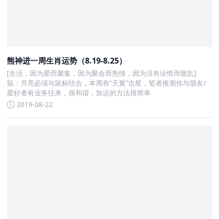
熊神进一周生肖运势（8.19-8.25）
[生活，因为爱而聚集，因为聚会而热情，因为没有珍惜而散乱]
鼠：月亮必须与鼠标结合，本周有“天翼”吉星，笔者推测你与朋友/
爱好者有业务往来，很和谐，加运的方法很简单
2019-08-22