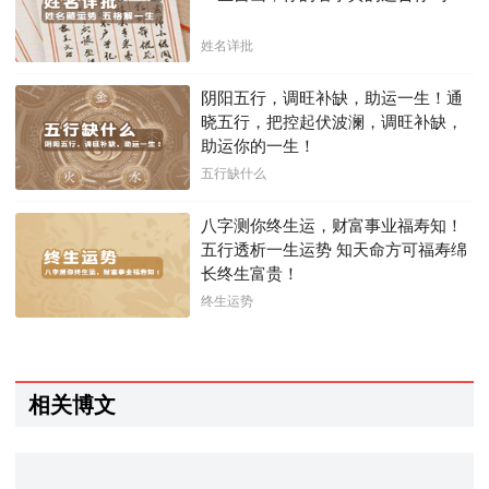
姓名详批
阴阳五行，调旺补缺，助运一生！通
晓五行，把控起伏波澜，调旺补缺，
助运你的一生！
五行缺什么
八字测你终生运，财富事业福寿知！
五行透析一生运势 知天命方可福寿绵
长终生富贵！
终生运势
相关博文