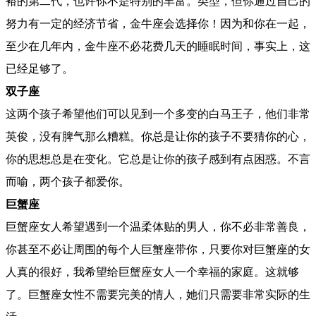
裕的第二代，也许你不是特别的丰富。类型，但你通过自己的
努力有一定的经济节省，金牛座会选择你！因为和你在一起，
至少在几年内，金牛座不必花费几天的睡眠时间，事实上，这
已经足够了。
双子座
这两个孩子希望他们可以见到一个多变的白马王子，他们非常
英俊，没有脾气那么糟糕。你总是让你的孩子不要猜你的心，
你的思想总是在变化。它总是让你的孩子感到有点困惑。不言
而喻，两个孩子都爱你。
巨蟹座
巨蟹座女人希望遇到一个温柔体贴的男人，你不必非常善良，
你甚至不必让周围的每个人巨蟹座带你，只要你对巨蟹座的女
人真的很好，我希望给巨蟹座女人一个幸福的家庭。这就够
了。巨蟹座女性不需要完美的情人，她们只需要非常实际的生