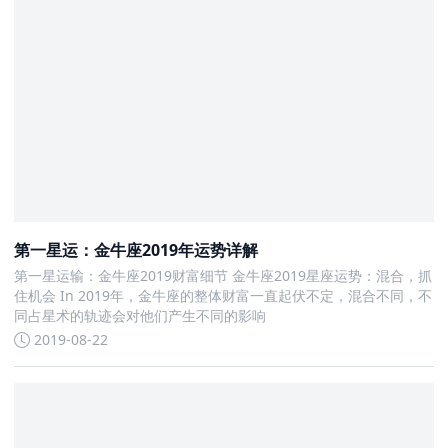
第一星运：金牛座2019年运势详解
第一星运输：金牛座2019财富细节 金牛座2019星座运势：混合，抓
住机会 In 2019年，金牛座的整体财富一直起伏不定，混合不同，不
同占星术的轨迹会对他们产生不同的影响
2019-08-22