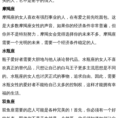
头的人，它不是射手的情人。
摩羯座
摩羯座的女人喜欢有强烈事业的人，在有爱之前先吃面包。这
是大多数摩羯座女性的声音。如果你的经济条件非常普遍，但
你并不是特别努力，摩羯女会觉得选择你的未来不多。摩羯座
需要一个光明的未来，需要一个经济条件稳定的人。
水瓶座
瓶子爱好者需要大胆地与他人谈论替代品。水瓶座的女人不喜
欢真正的替代品，只想让自己的白马王子更多主流思想是不同
的。水瓶座的女人也讨厌正式的事物，追求自由。因此，需要
水瓶女性的爱好者不能给自己太多的控制权，这样才能拥有幸
福的生活。
双鱼座
双鱼座需要的恋人可能是各种完美的！首先，你必须有一个好