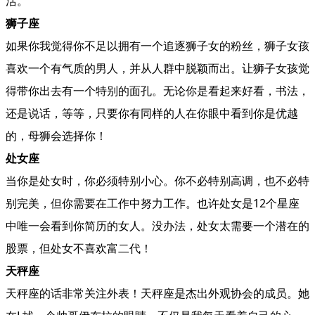
活。
狮子座
如果你我觉得你不足以拥有一个追逐狮子女的粉丝，狮子女孩
喜欢一个有气质的男人，并从人群中脱颖而出。让狮子女孩觉
得带你出去有一个特别的面孔。无论你是看起来好看，书法，
还是说话，等等，只要你有同样的人在你眼中看到你是优越
的，母狮会选择你！
处女座
当你是处女时，你必须特别小心。你不必特别高调，也不必特
别完美，但你需要在工作中努力工作。也许处女是12个星座
中唯一会看到你简历的女人。没办法，处女太需要一个潜在的
股票，但处女不喜欢富二代！
天秤座
天秤座的话非常关注外表！天秤座是杰出外观协会的成员。她