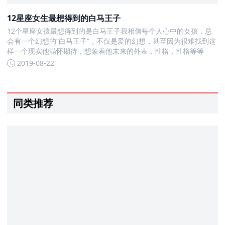
12星座女生最想得到的白马王子
12个星座女孩最想得到的是白马王子我相信每个人心中的女孩，总
会有一个幻想的“白马王子”，不仅是爱的幻想，甚至因为很难找到这
样一个现实他满怀期待，想象着他未来的外表，性格，性格等等
2019-08-22
同类推荐