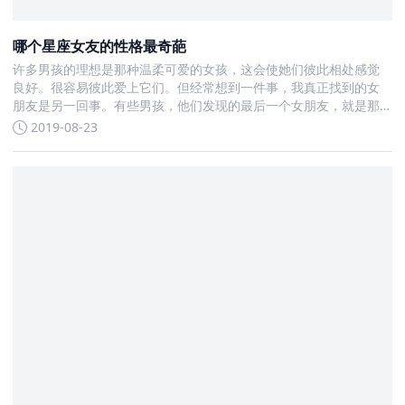
哪个星座女友的性格最奇葩
许多男孩的理想是那种温柔可爱的女孩，这会使她们彼此相处感觉
良好。很容易彼此爱上它们。但经常想到一件事，我真正找到的女
朋友是另一回事。有些男孩，他们发现的最后一个女朋友，就是那
种非常奇怪的人
2019-08-23