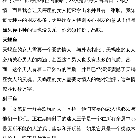
在L找一个帅哥伊布拉的眼睛，不仅是我每天看着自己的心
情，而且我会让天秤座的女人把它拿出来并且有一张脸。我知
道天秤座的朋友很多，天秤座女人特别关心朋友的意见！但是
如果你不帅的话也没关系！你必须打扮，品味。
天蝎座
天蝎座的女人需要一个爱的情人。与外表相比，天蝎座的女人
必须关心男人的内涵，甚至这个男人也没有太多的气质。然
而，这个男人有着自己独特的气质，并且已经深深震撼了天蝎
座女人的灵魂。天蝎座的女人需要对情人的绝对理解，这种情
感胜过数万字。
射手座
射手女孩是一群喜欢玩的人！同样，他们需要的恋人也必须与
他们一起玩。正在期待射手的迷人王子是一个在所有亲属中都
是无所不能的人游戏，幽默和开玩笑。如果它只是一个类似木