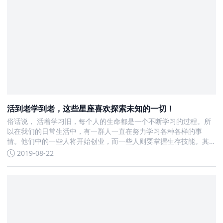
活到老学到老，这些星座喜欢探索未知的一切！
俗话说， 活着学习旧，每个人的生命都是一个不断学习的过程。所
以在我们的日常生活中，有一群人一直在努力学习各种各样的事
情。他们中的一些人将开始创业，而一些人则要掌握生存技能。其
他人纯粹是为了好玩
2019-08-22