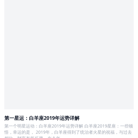
第一星运：白羊座2019年运势详解
第一个明星运动：白羊座2019年运势详解 白羊座2019星座：一些顿
悟，幸运的是， 2019年，白羊座得到了统治者火星的祝福，与过去