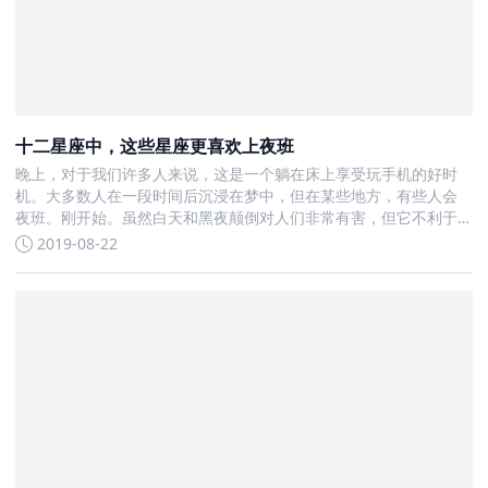
十二星座中，这些星座更喜欢上夜班
晚上，对于我们许多人来说，这是一个躺在床上享受玩手机的好时
机。大多数人在一段时间后沉浸在梦中，但在某些地方，有些人会
夜班。刚开始。虽然白天和黑夜颠倒对人们非常有害，但它不利于
健康
2019-08-22