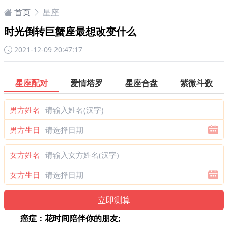
首页
星座
时光倒转巨蟹座最想改变什么
2021-12-09 20:47:17
星座配对
爱情塔罗
星座合盘
紫微斗数
男方姓名
男方生日
女方姓名
女方生日
癌症：花时间陪伴你的朋友;