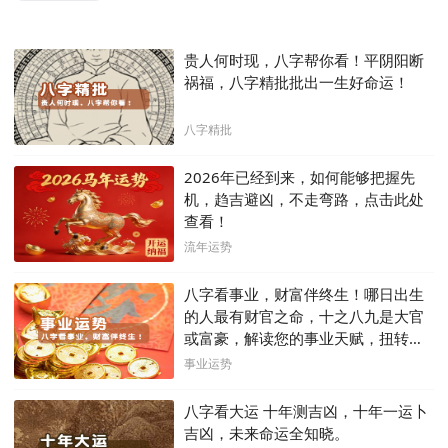
贵人何时现，八字帮你看！平阴阳断
祸福，八字精批批出一生好命运！
八字精批
2026年已经到来，如何能够把握先
机，趋吉避凶，不走弯路，点击此处
查看！
流年运势
八字看事业，财富伴终生！哪日出生
的人最有财官之命，十之八九是大官
或富豪，解读您的事业天赋，扭转当
下不利困局！！
事业运势
八字看大运 十年测吉凶，十年一运卜
吉凶，未来命运全知晓。