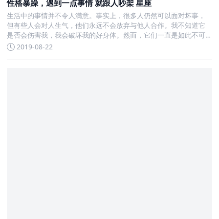
性格暴躁，遇到一点事情 就跟人吵架 星座
生活中的事情并不令人满意。事实上，很多人仍然可以面对坏事，
但有些人会对人生气，他们永远不会放弃与他人合作。我不知道它
是否会伤害我，我会破坏我的好身体。然而，它们一直是如此不可
改变，下次也是如此
2019-08-22