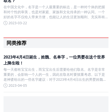
取名？
在中国文化中，名字是一个人最重要的标志，是一种对个体的把握
和对个性的审美，也是对家庭、家族和文化传承的一种认同。一个
好的名字不仅给人带来方便，也能让人的生活更加顺利、充实和有
意义。 按照中国传统文化的五行分类方法，每个人属于五行之一，
2023-03-22
而五行属性也会对人的运势产生影响。在取名字时，如果能结合孩
子的五
同类推荐
2023年4月4日诞生，姓魏、名单字，一位男婴在这个世界
上降生啦！
每一天都有宝宝出生，而宝宝出生后需要给他们取名。名字是非常
重要的，会影响一个人的一生，因此在取名时要慎重考虑。以下是
老神婆给出的一些名字建议：对于2023年4月4日出生的男婴姓魏单
字名字，可以考虑以下名字：魏化、魏焜、魏诺、魏观、魏珣、魏
2023-04-05
珞、魏响、魏本、魏直、魏逸、魏楮、魏弛、魏旲、魏驹、魏登、
魏纲