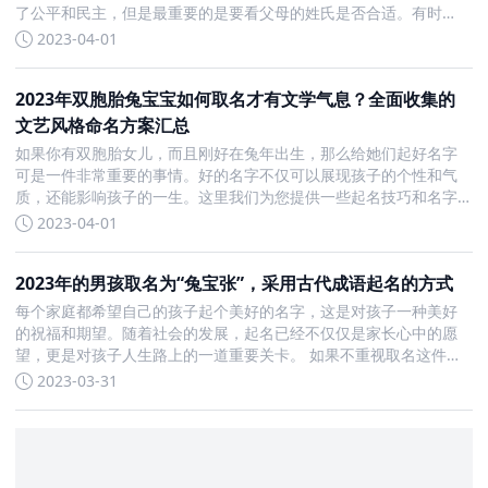
了公平和民主，但是最重要的是要看父母的姓氏是否合适。有时
候，强行将父母的姓氏加入孩子的名字中可能并不适合，所以最好
2023-04-01
不要硬凑。 在给孩子取名字时，我们需要考虑很多因素，例如生
肖，个性，
2023年双胞胎兔宝宝如何取名才有文学气息？全面收集的
文艺风格命名方案汇总
如果你有双胞胎女儿，而且刚好在兔年出生，那么给她们起好名字
可是一件非常重要的事情。好的名字不仅可以展现孩子的个性和气
质，还能影响孩子的一生。这里我们为您提供一些起名技巧和名字
推荐，希望能够帮助到您。 属兔双胞胎女孩起名技巧如下： 1.为宝
2023-04-01
宝定字取名： 在为宝宝取名时，先指定一个字为必须用词，然
2023年的男孩取名为“兔宝张”，采用古代成语起名的方式
每个家庭都希望自己的孩子起个美好的名字，这是对孩子一种美好
的祝福和期望。随着社会的发展，起名已经不仅仅是家长心中的愿
望，更是对孩子人生路上的一道重要关卡。 如果不重视取名这件事
情，那么取名字将会是一件非常间的事情，选择的名字也会比较普
2023-03-31
通。如果把取名这件事情看的非常重，细心的去筛选名字的美好寓
意，那