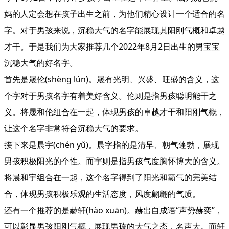
妈的人定会想在孩子出生之前，为他们精心设计一个适合的名
字。对于男孩来说，沉稳大气的名字能展现其阳刚气概和卓越
才干。于是我们为大家推荐几个2022年8月2日出生的男宝宝
沉稳大气的好名字。
首先是晟伦(shèng lún)。晟有光明、兴盛、旺盛的含义，这
个字对于男孩名字有着美好含义。伦则是指男孩聪明能干之
义。将晟和伦组合在一起，体现男孩的卓越才干和阳刚气概，
让这个名字非常符合沉稳大气的要求。
接下来是晨宇(chén yǔ)。晨字指的是清早、朝气蓬勃，展现
男孩积极阳光的个性。而宇则是指男孩气度胸怀博大的含义。
将晨和宇组合在一起，这个名字得到了阳光和霸气的完美结
合，体现男孩积极乐观的生活态度，风度翩翩的气质。
还有一个推荐的是赫轩(hào xuān)。赫出自成语“声势赫奕”，
可以彰显男孩阳刚气概，展现男孩的大气之态，名声大。而轩