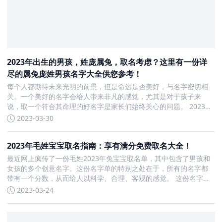
2023年出生的男孩，姓庞属兔，取名考虑？这里有一份详
尽的属兔庞姓男孩名字大全供您参考！
每个人都期待未来光明的前景，但是命运是否美好，与名字密切相
关。一个美好的名字会给人带来非凡的感觉，尤其是对于孩子来
说，取一个符合其命理的好名字是家长们始终关心的问题。 2023年
属兔姓庞的男孩，以下是一些取名建议： 庞尧瑞、庞镜杉、庞棕
2023-03-30
瑜、庞镜言、庞杰瀚、庞朝耀、庞乔睿、庞镜良、庞楷腾、庞博
方、
2023年毛姓宝宝取名指南：享有满分免费取名大全！
最近网上疯传了一份毛姓2023年兔宝宝取名单，其中包含了男孩和
女孩的多个创意名字。这份名字单的特别之处在于，所有的名字都
带有一个分数，从而给人以科学、合理、客观的感觉。 这份名字单
是由一名叫“毛姓AI家族”的程序编写的，其创始人毛建国曾表示，这
2023-03-24
份名字单是由多种因素综合评估得出的，包括音韵、笔画、五