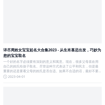
详尽周姓女宝宝起名大合集2023 - 从生肖喜忌出发，巧妙为
您的宝宝取名
一个好的名字必须要有深刻的意义和寓意。现在，很多父母喜欢用
自己的姓氏给孩子取名。尽管这种方式表达了公平和民主，但是最
重要的还是要看父母的姓氏是否合适。如果不合适的话，最好不要
硬凑。 给孩子取一个好名字是每个家长的责任。名字既要有美好的
2023-04-01
含义，也应该符合宝宝的个性特点。周姓女宝宝起名大全为父母提
供了很