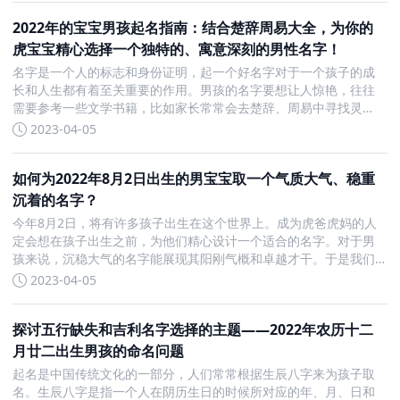
丑、丁丑
2022年的宝宝男孩起名指南：结合楚辞周易大全，为你的
虎宝宝精心选择一个独特的、寓意深刻的男性名字！
名字是一个人的标志和身份证明，起一个好名字对于一个孩子的成
长和人生都有着至关重要的作用。男孩的名字要想让人惊艳，往往
需要参考一些文学书籍，比如家长常常会去楚辞、周易中寻找灵
感。2022年出生的虎宝宝男名字大全，老神婆中有更多好名字供您
2023-04-05
参考。以下是一些经典的男孩名字。横志：这个名字代表了男孩子
的雄心壮
如何为2022年8月2日出生的男宝宝取一个气质大气、稳重
沉着的名字？
今年8月2日，将有许多孩子出生在这个世界上。成为虎爸虎妈的人
定会想在孩子出生之前，为他们精心设计一个适合的名字。对于男
孩来说，沉稳大气的名字能展现其阳刚气概和卓越才干。于是我们
为大家推荐几个2022年8月2日出生的男宝宝沉稳大气的好名字。首
2023-04-05
先是晟伦(shèng lún)。晟有光明、兴盛、旺盛的含义，
探讨五行缺失和吉利名字选择的主题——2022年农历十二
月廿二出生男孩的命名问题
起名是中国传统文化的一部分，人们常常根据生辰八字来为孩子取
名。生辰八字是指一个人在阴历生日的时候所对应的年、月、日和