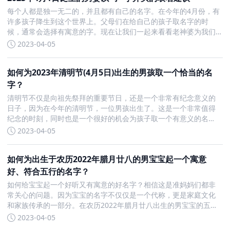
每个人都是独一无二的，并且都有自己的名字。在今年的4月份，有
许多孩子降生到这个世界上。父母们在给自己的孩子取名字的时
候，通常会选择有寓意的字。现在让我们一起来看看老神婆为我们
准备的有关姓名的内容。 首先，让我们来看看以“子”字开头的男孩
2023-04-05
名字，这些名字寓意很好听，非常优美： 【子吟】 “子吟”这个
如何为2023年清明节(4月5日)出生的男孩取一个恰当的名
字？
清明节不仅是向祖先祭拜的重要节日，还是一个非常有纪念意义的
日子，因为在今年的清明节，一位男孩出生了。这是一个非常值得
纪念的时刻，同时也是一个很好的机会为孩子取一个有意义的名
字。首先，我们要注意选字不能太偏僻。虽然我们想给孩子起一个
2023-04-05
好听的名字，但是过于偏僻的字可能会让人无法理解和认识，让名
字失去了应有
如何为出生于农历2022年腊月廿八的男宝宝起一个寓意
好、符合五行的名字？
如何给宝宝起一个好听又有寓意的好名字？相信这是准妈妈们都非
常关心的问题。因为宝宝的名字不仅仅是一个代称，更是家庭文化
和家族传承的一部分。在农历2022年腊月廿八出生的男宝宝的五行
缺金的情况下，该如何给宝宝起一个好听又有寓意的好名字呢？首
2023-04-05
先，我们需要了解这个男宝宝的五行分析。它的八字是壬寅、癸