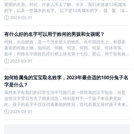
紧密的关系。对此，许多人不太了解。今天，我们来谈谈12画属水
的字，以及一些属水的名字。 以下是12画属水的字： 跋、阪、湴、
绑、傍、棓、报、悲、邶、备 贲、絣、琫、诐、邲、弼、皕、捧、
2023-03-31
揙、猋 幖、邴、啵、博、跛、钚、瓿、淳、淙、淬
有什么好的名字可以用于姓何的男孩和女孩呢？
何姓，出自姬姓，是一个历史悠久的姓氏。在中国历史上，有很多
著名的何姓人物，如何武、何敞、何进、何熙、何晏、何休等等。
如今，何姓在中国姓氏排行榜上排名第十七位。那么，对于取名姓
何的男孩女孩来说，应该取什么样的名字呢？下面就来看看何姓男
2023-03-31
孩女孩取名的一些好的建议。 对于姓何的男孩们来说，可以取以下
这些好
如何给属兔的宝宝取名姓李，2023年最合适的100分兔子名
字是什么？
虽然名字在我们的日常生活中可能只是一些简单的汉字组合，但是
这些汉字背后包含了很多信息，特别是对于一个孩子来说更是如
此。孩子的名字不仅仅代表着他的性别，也代表着父母对孩子未来
生活的期许和寄托。2023年是兔年，取名字时以“兔”为主题的名字
2023-03-31
自然成为了人们首选。姓氏为“李”的兔宝宝，在这篇文章里，我们可
以