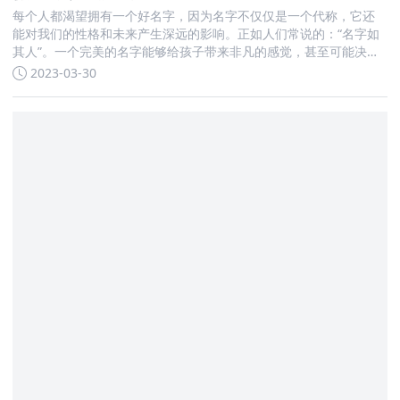
每个人都渴望拥有一个好名字，因为名字不仅仅是一个代称，它还
能对我们的性格和未来产生深远的影响。正如人们常说的：“名字如
其人”。一个完美的名字能够给孩子带来非凡的感觉，甚至可能决定
他们未来的命运。 在选择名字时，很多父母会根据一些象征意义来
2023-03-30
决定。比如，2023年是属兔年，因此选择姓庞的男孩名字时，可