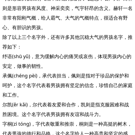
则是形容男孩有风度、神采奕奕，气宇轩昂的含义。赫轩一名
非常有阳刚气概，给人霸气、大气的气概特点，很适合有野
心、有胆识的男孩。
除了以上三个名字外，还有许多其他沉稳大气的男孩名字，推
荐如下：
纾语(shū yǔ)，意为缓解内心的痛哭或哀伤，体现男孩内心的
安定，做事的韧性。
承佩(chéng pèi)，承代表担当，佩则是指对于珍品的保护和
呵护，这个名字代表着男孩拥有坚定的信念，珍惜自己的家庭
和工作。
尔凯(ěr kǎi)，尔代表着友爱和合作，凯则是指克服困难和战
胜困境。这个名字代表男孩拥有友谊和战斗力。
字桐(zì tóng)，字代表敬重和推崇，桐则是一种高挺的树木，
代表男孩的德行和品格，这个名字给人一种高贵和坚定的感