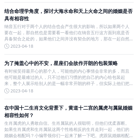
肖
结合命理学角度，探讨大海水命和天上火命之间的婚姻是否
具有相容性
纳音五行对于两个人的结合也会产生很大的影响，所以如果两个人
要在一起，那自然也是需要看一看他们在纳音五行这方面到底是否
具备契合之处的，如果他们之间并没有契合的地方，那在一起自然
就很不合适。那么现在我们就一起看看，大海水命人和天上火命人
2023-04-18
结婚好吗？五行水克火大海水命人和天上火命人之间其实是相克
的，
为了掩盖心中的不安，星座们会故作开朗的包装策略
有时候笑得最开心的那个人，可能他的内心事情会非常的多，而且
他可能是最难过的人，只不过他们习惯的把自己的内心给包装起
来，整个人展示给别人的是一幅非常开朗的样子，但实际上他们把
所有不好的事情都自己一个人解决了，那在十二星座当中有哪些星
2023-04-18
座是这样的人呢？水瓶座：微笑示人水瓶座的人往往是非常内向
的，他
在中国十二生肖文化背景下，黄道十二宫的属虎与属鼠婚姻
相容性如何？
生肖属虎的人勇敢自信。生肖属鼠的人很聪明，但他们优柔寡断。
如果生肖属虎和生肖属鼠这两个性格相反的生肖走到一起，他们的
婚姻会相配吗？小编带领你们一起来了解一下吧。虎跟鼠婚姻相配