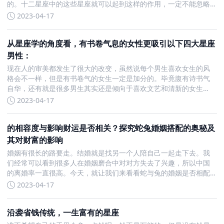
的。十二星座中的这些星座就可以起到这样的作用，一定不能忽略
他们，要让他们发挥应有的价值。白羊座：一往无前白羊座在团队
2023-04-17
中是非常能起表率作用的，因为他们自己本来就特别乐于被当成典
型
从星座学的角度看，有书卷气息的女性更吸引以下四大星座
男性：
现在人的审美都发生了很大的改变，虽然说每个男生喜欢女生的风
格会不一样，但是有书卷气的女生一定是加分的。毕竟腹有诗书气
自华，还有就是很多男生其实还是倾向于喜欢文艺和清新的女生
的。下面就让我们盘点一下十二星座中比较喜欢有书卷气息的女子
2023-04-17
的四个男生吧！狮子男：关係到面子可能有的狮子男是不学无术
的，但
的相容度与影响财运是否相关？探究蛇兔婚姻搭配的奥秘及
其对财富的影响
婚姻有很长的路要走。结婚就是找另一个人陪自己一起走下去。我
们经常可以看到很多人在婚姻磨合中对对方失去了兴趣，所以中国
的离婚率一直很高。今天，就让我们来看看蛇与兔的婚姻是否相配
吧。蛇与兔的婚姻是否相配财运怎么样说到相配，那么生肖属兔的
2023-04-17
人和生肖属蛇的人是绝配。一个非常擅长预算，另一个非常擅长努
力
沿袭省钱传统，一生富有的星座