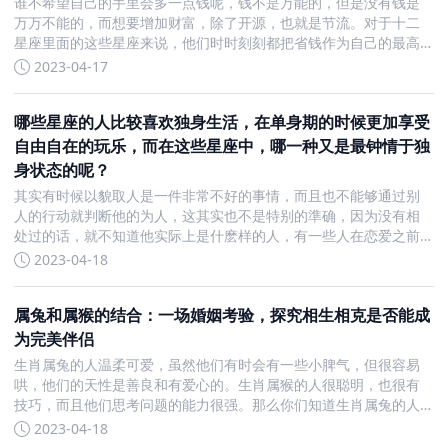
谁不希望自己的手里会多一点钱呢，钱不是万能的，但是没有钱是
万万不能的，而想要增加财富，除了开源，也就是节流。对于十二
星座里面的这些星座来说，他们时时刻刻都把省钱作为自己的最高
目标，甚至一辈子都在攒钱。金牛座：苍蝇再小也是肉金牛座非常
2023-04-17
省钱，并且一辈子都在攒钱，他们在别人眼里就是这麽抠的人，哪
怕
哪些星座的人比较喜欢独身生活，在单身期的时候更加享受
自由自在的玩乐，而在这些星座中，哪一种又是最钟情于独
身状态的呢？
其实有时候以貌取人是一件非常不好的事情，而且也不能够通过别
人的行动就判断他的为人，这其实也不是特别的準确，因为没有相
处过的话，就不知道他实际上是什麽样的人，有一些人在恋爱之前
可能是比较喜欢玩，但是恋爱之后就会约束自己，十二星座中哪些
2023-04-18
是这样的？天蝎座：感情专一天蝎座的人本来就是那种特别专一的
人
属兔和属猴的结合：一场婚姻考验，探究相生相克是否能成
为完美伴侣
生肖属兔的人温柔可爱，虽然他们有时会有一些小脾气，但很容易
哄，他们的天性是善良和有爱心的。生肖属猴的人很聪明，也很有
技巧，而且他们思考问题的能力很强。那么你们知道生肖属兔的人
和生肖属虎的人的婚姻怎么样吗？他们的八字到底合不合呢？小编
2023-04-18
带领大家来了解一下吧。属兔和属猴的婚姻怎么样？八字合不合生