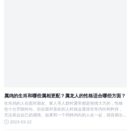
属鸡的生肖和哪些属相更配？属龙人的性格适合哪些方面？
生肖鸡的人在面对朋友、家人等人群时通常都是热情大方的，性格
也十分开朗外向。但在面对喜欢的人时就会显得非常内向和矜持，
无法表达自己的感情。如果和一个同样内向的人在一起，很容易出
现矛盾。那么什么样的人性格比较外向适合和生肖鸡在一起呢？ 下
2023-03-22
面我们来看一下不同生肖和生肖鸡在爱情和婚姻方面的最佳匹配：