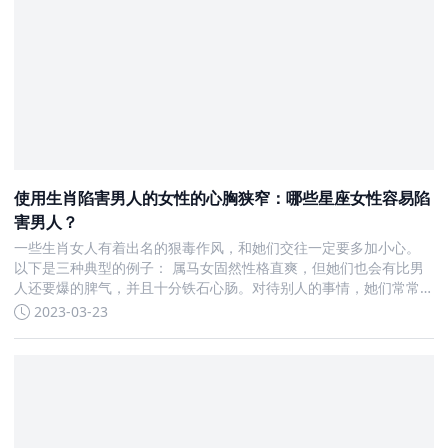
使用生肖陷害男人的女性的心胸狭窄：哪些星座女性容易陷
害男人？
一些生肖女人有着出名的狠毒作风，和她们交往一定要多加小心。
以下是三种典型的例子： 属马女固然性格直爽，但她们也会有比男
人还要爆的脾气，并且十分铁石心肠。对待别人的事情，她们常常
毫不留情，甚至想要和别人同归于尽。此外，如果有利益可以获
2023-03-23
得，属马女人也会出卖别人，是一个非常可怕的小人。 属蛇的