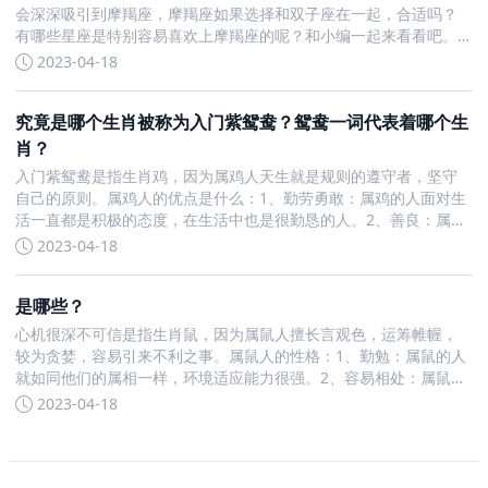
会深深吸引到摩羯座，摩羯座如果选择和双子座在一起，合适吗？
有哪些星座是特别容易喜欢上摩羯座的呢？和小编一起来看看吧。
摩羯座和双子座在一起合适吗这两个星座会因为彼此的不同而擦出
2023-04-18
爱的火花，但是也是因为这种不同，在相处上有些勾心斗角，这个
速
究竟是哪个生肖被称为入门紫鸳鸯？鸳鸯一词代表着哪个生
肖？
入门紫鸳鸯是指生肖鸡，因为属鸡人天生就是规则的遵守者，坚守
自己的原则。属鸡人的优点是什么：1、勤劳勇敢：属鸡的人面对生
活一直都是积极的态度，在生活中也是很勤恳的人。2、善良：属鸡
人最突出的性格特点就是善良，也可以说是他们最大的优点。3、善
2023-04-18
于交际：属鸡的人在与人交往方面是很好的，风趣幽默也善于
是哪些？
心机很深不可信是指生肖鼠，因为属鼠人擅长言观色，运筹帷幄，
较为贪婪，容易引来不利之事。属鼠人的性格：1、勤勉：属鼠的人
就如同他们的属相一样，环境适应能力很强。2、容易相处：属鼠人
容易相处，工作努力，生活非常节省。3、乐观：属鼠人坦率、乐
2023-04-18
观，无论在多么险恶的环境中也不会意志消沉。属鼠人的性格适