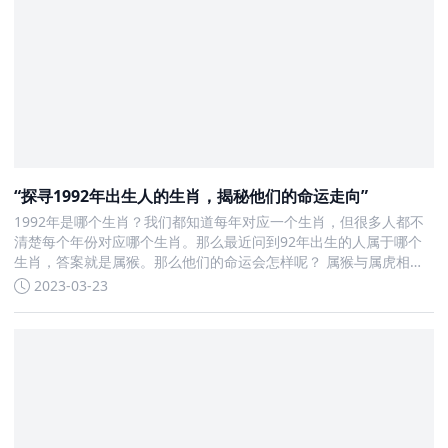
“探寻1992年出生人的生肖，揭秘他们的命运走向”
1992年是哪个生肖？我们都知道每年对应一个生肖，但很多人都不
清楚每个年份对应哪个生肖。那么最近问到92年出生的人属于哪个
生肖，答案就是属猴。那么他们的命运会怎样呢？ 属猴与属虎相
冲，与属蛇相合。它的五行属相是金，是十二生肖的第九位。属猴
2023-03-23
的人通常幽默、机智、活泼、多才多艺、人缘好，但也有着重名