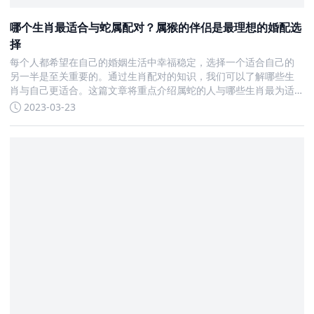
哪个生肖最适合与蛇属配对？属猴的伴侣是最理想的婚配选
择
每个人都希望在自己的婚姻生活中幸福稳定，选择一个适合自己的
另一半是至关重要的。通过生肖配对的知识，我们可以了解哪些生
肖与自己更适合。这篇文章将重点介绍属蛇的人与哪些生肖最为适
合。 属蛇的人与哪些生肖最为适合呢？以下是三个最适合属蛇的生
2023-03-23
肖： 1.猴 巳蛇与申猴六合，在生肖配对中最宜找个属猴的对