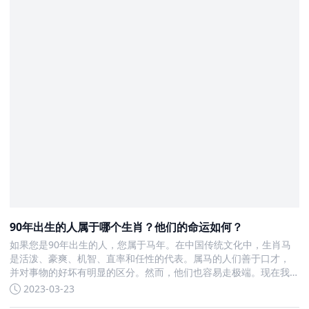
90年出生的人属于哪个生肖？他们的命运如何？
如果您是90年出生的人，您属于马年。在中国传统文化中，生肖马
是活泼、豪爽、机智、直率和任性的代表。属马的人们善于口才，
并对事物的好坏有明显的区分。然而，他们也容易走极端。现在我
们来看看90年属马的人今年多大了。 属相对应的生肖是十二生肖中
2023-03-23
的一种。生肖是一种中国传统的纪年方法，每个年份都会有一个相