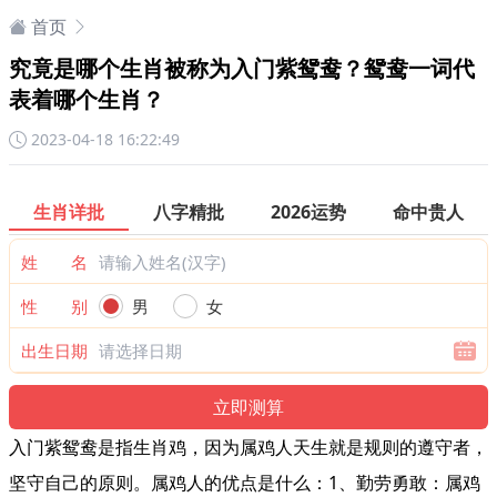
首页
究竟是哪个生肖被称为入门紫鸳鸯？鸳鸯一词代
表着哪个生肖？
2023-04-18 16:22:49
生肖详批
八字精批
2026运势
命中贵人
姓 名
性 别
男
女
出生日期
入门紫鸳鸯是指生肖鸡，因为属鸡人天生就是规则的遵守者，
坚守自己的原则。属鸡人的优点是什么：1、勤劳勇敢：属鸡