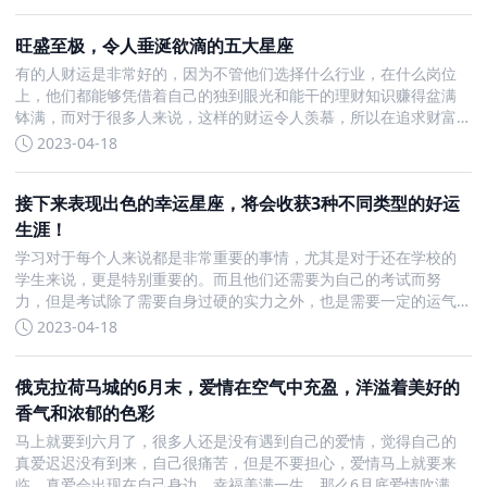
势：属鸡人2023年的健康运势不佳，需要多加
旺盛至极，令人垂涎欲滴的五大星座
有的人财运是非常好的，因为不管他们选择什么行业，在什么岗位
上，他们都能够凭借着自己的独到眼光和能干的理财知识赚得盆满
钵满，而对于很多人来说，这样的财运令人羡慕，所以在追求财富
的路上，人人都是平等的，今天来看一下5月什么星座不管做什么都
2023-04-18
能大赚特赚吧。5月财运令人羡慕的星座 做什么都赚第一：双子
接下来表现出色的幸运星座，将会收获3种不同类型的好运
生涯！
学习对于每个人来说都是非常重要的事情，尤其是对于还在学校的
学生来说，更是特别重要的。而且他们还需要为自己的考试而努
力，但是考试除了需要自身过硬的实力之外，也是需要一定的运气
的，在接下来一段时间内，有三大星座在考试方面运气爆棚，借此
2023-04-18
收获一个不错的成绩。接下来考运好的星座双子座接下来，双子座
的学
俄克拉荷马城的6月末，爱情在空气中充盈，洋溢着美好的
香气和浓郁的色彩
马上就要到六月了，很多人还是没有遇到自己的爱情，觉得自己的
真爱迟迟没有到来，自己很痛苦，但是不要担心，爱情马上就要来
临，真爱会出现在自己身边，幸福美满一生，那么6月底爱情吹满