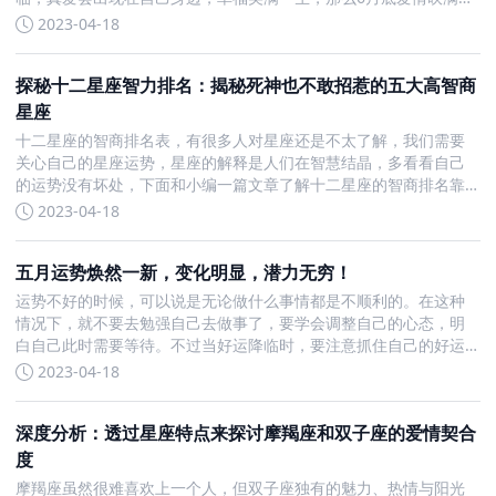
地，真爱重现温暖的4大星座都有那些呢？6月底爱情吹满地真爱重
2023-04-18
现温暖的4大星座白羊座白羊座是一个很有方向的人，很喜欢好看
探秘十二星座智力排名：揭秘死神也不敢招惹的五大高智商
星座
十二星座的智商排名表，有很多人对星座还是不太了解，我们需要
关心自己的星座运势，星座的解释是人们在智慧结晶，多看看自己
的运势没有坏处，下面和小编一篇文章了解十二星座的智商排名靠
前的吧。十二星座智商排名1、双子座双子是个聪明人，他们对于自
2023-04-18
己身边的新鲜事物接受能力强，也擅长如何和人很好沟通，能够清
五月运势焕然一新，变化明显，潜力无穷！
运势不好的时候，可以说是无论做什么事情都是不顺利的。在这种
情况下，就不要去勉强自己去做事了，要学会调整自己的心态，明
白自己此时需要等待。不过当好运降临时，要注意抓住自己的好运
势，此时更可以放手一搏，去做平常不敢做的事情。5月运势好转明
2023-04-18
显 财运桃花运齐来的星座狮子座狮子座是不甘于现状的人，他们
深度分析：透过星座特点来探讨摩羯座和双子座的爱情契合
度
摩羯座虽然很难喜欢上一个人，但双子座独有的魅力、热情与阳光