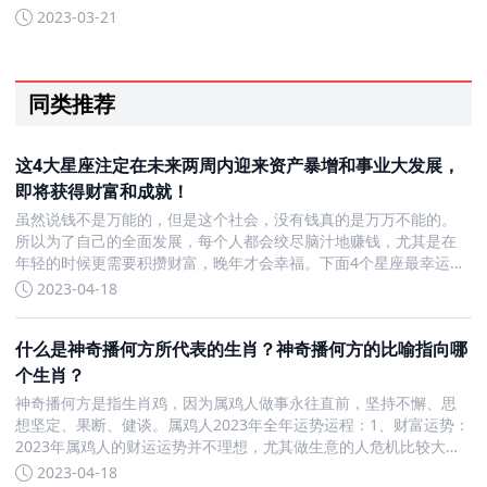
进之外，还要注意互相爱恋，互相理解和包容对方，才能让感情更
2023-03-21
加长久。虽然他们的性情有些差异，但是两人都非常能够为对方付
出，也
同类推荐
这4大星座注定在未来两周内迎来资产暴增和事业大发展，
即将获得财富和成就！
虽然说钱不是万能的，但是这个社会，没有钱真的是万万不能的。
所以为了自己的全面发展，每个人都会绞尽脑汁地赚钱，尤其是在
年轻的时候更需要积攒财富，晚年才会幸福。下面4个星座最幸运
了，有望在未来两个星期之内迎来旺财运。这4大星座未来两周生财
2023-04-18
有道，发财有望，能成大事双鱼座不要总是说双鱼座只知道恋爱啦
什么是神奇播何方所代表的生肖？神奇播何方的比喻指向哪
个生肖？
神奇播何方是指生肖鸡，因为属鸡人做事永往直前，坚持不懈、思
想坚定、果断、健谈。属鸡人2023年全年运势运程：1、财富运势：
2023年属鸡人的财运运势并不理想，尤其做生意的人危机比较大。
2、事业运势：属鸡人2023年事业方面的运势表现一般。3、健康运
2023-04-18