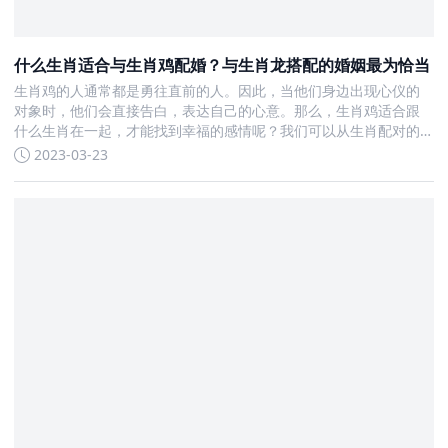
什么生肖适合与生肖鸡配婚？与生肖龙搭配的婚姻最为恰当
生肖鸡的人通常都是勇往直前的人。因此，当他们身边出现心仪的
对象时，他们会直接告白，表达自己的心意。那么，生肖鸡适合跟
什么生肖在一起，才能找到幸福的感情呢？我们可以从生肖配对的
知识中去了解一下。 首先，生肖鸡最适合结婚的对象是哪些呢？
2023-03-23
1、牛：上上之选 属鸡的人和属牛的人结合，是上上等婚姻，