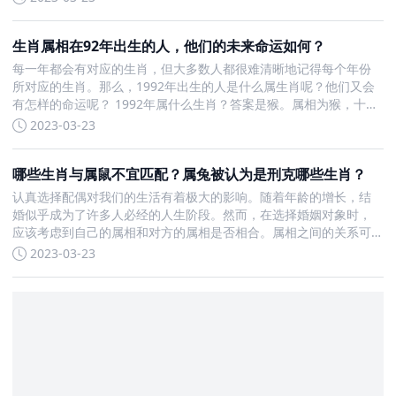
加和谐，这是最上上等的婚配。 属蛇的第二个最配生肖是牛和鸡。
两者之
生肖属相在92年出生的人，他们的未来命运如何？
每一年都会有对应的生肖，但大多数人都很难清晰地记得每个年份
所对应的生肖。那么，1992年出生的人是什么属生肖呢？他们又会
有怎样的命运呢？ 1992年属什么生肖？答案是猴。属相为猴，十二
地支为申，合称申猴。生肖猴的五行属金，12生肖的顺序为第9位。
2023-03-23
属猴与属虎相冲，与属蛇相合。 属猴的人通常是幽默、
哪些生肖与属鼠不宜匹配？属兔被认为是刑克哪些生肖？
认真选择配偶对我们的生活有着极大的影响。随着年龄的增长，结
婚似乎成为了许多人必经的人生阶段。然而，在选择婚姻对象时，
应该考虑到自己的属相和对方的属相是否相合。属相之间的关系可
能会影响到我们婚姻生活中的诸多方面。在十二生肖中，属鼠的人
2023-03-23
与属兔、属马、属羊、属鸡属相不合。这意味着与这些生肖的人结
婚，可能会