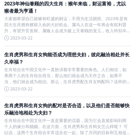
2023年神仙眷顾的四大生肖：猴年来临，财运富裕，尤以
猴者最为亨通！
大家都希望自己能够有旺盛的财运，不用为生活困扰。2023年是有
四大生肖拥有横财入命的大好机会。属马人在这一年将会有权利晋
升，有望升官发财。属猴人会成为被上天眷顾的宠儿，收入特别丰
厚，还有理想中的生活。属猪人的面部气色红润，暗示着他们的财
2023-03-22
运较好，不管是在正财还是偏财方面的收入，相比以往都有了很大
的提升
生肖虎男和生肖女狗能否成为理想夫妇，彼此融洽相处并长
久幸福？
生肖组合在中国文化中一直扮演着非常重要的角色。人们相信，如
果两个人的生肖组合得当，那么他们就会成为天作之合，如果不
当，他们就会成为怨侣。那么，生肖虎男配生肖女狗配吗？这样的
组合可以结为夫妻吗？让我们来了解一下。 答案是，生肖虎男和生
2023-03-22
肖女狗是可以结为夫妻的，并且两个人在一起能够融洽相处。虎男
和狗女有共
生肖虎男和生肖女狗的配对是否合适，以及他们是否能够快
乐融洽地相处为夫妇？
生肖组合在中国文化中一直是重要的话题，因为它会直接影响到两
个人的缘分和婚姻。在这方面，生肖虎男和生肖狗女怎么样呢？ 可
以说，这两个生肖组合非常适合在一起。除了共同的目标和互相促