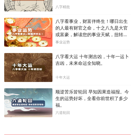
八字精批
八字看事业，财富伴终生！哪日出生
的人最有财官之命，十之八九是大官
或富豪，解读您的事业天赋，扭转当
下不利困局！！
事业运势
八字看大运 十年测吉凶，十年一运卜
吉凶，未来命运全知晓。
十年大运
顺逆苦乐皆轮回 早知因果造福报。今
生的运势好坏，全看你前世积了多少
福。
六道轮回