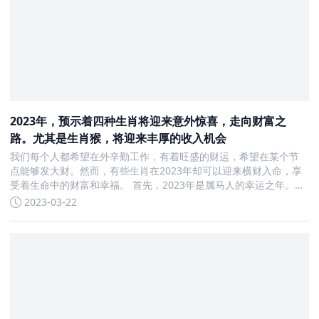
2023年，预示着四种生肖将迎来意外惊喜，走向财富之
路。尤其是生肖猴，将迎来丰厚的收入机会
我们每个人都希望在外辛勤工作，有着旺盛的财运，希望在某个节
点能够发大财。然而，有些生肖在2023年却可以迎来横财入命，享
受着生命中的财富和幸福。 首先，2023年是属马人的幸运之年。在
度过上一年的太岁之后，属马人的运势将逐渐趋于稳定。这一年，
2023-03-22
“将星”将带给属马朋友权利，尤其是从事国企单位或公务