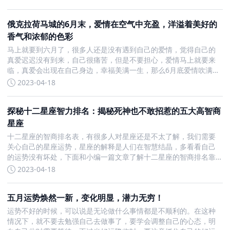
收获一个不错的成绩。接下来考运好的星座双子座接下来，双子座
的学
俄克拉荷马城的6月末，爱情在空气中充盈，洋溢着美好的
香气和浓郁的色彩
马上就要到六月了，很多人还是没有遇到自己的爱情，觉得自己的
真爱迟迟没有到来，自己很痛苦，但是不要担心，爱情马上就要来
临，真爱会出现在自己身边，幸福美满一生，那么6月底爱情吹满
地，真爱重现温暖的4大星座都有那些呢？6月底爱情吹满地真爱重
2023-04-18
现温暖的4大星座白羊座白羊座是一个很有方向的人，很喜欢好看
探秘十二星座智力排名：揭秘死神也不敢招惹的五大高智商
星座
十二星座的智商排名表，有很多人对星座还是不太了解，我们需要
关心自己的星座运势，星座的解释是人们在智慧结晶，多看看自己
的运势没有坏处，下面和小编一篇文章了解十二星座的智商排名靠
前的吧。十二星座智商排名1、双子座双子是个聪明人，他们对于自
2023-04-18
己身边的新鲜事物接受能力强，也擅长如何和人很好沟通，能够清
五月运势焕然一新，变化明显，潜力无穷！
运势不好的时候，可以说是无论做什么事情都是不顺利的。在这种
情况下，就不要去勉强自己去做事了，要学会调整自己的心态，明