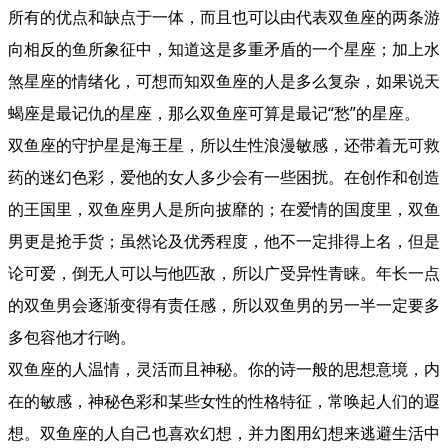
所有的优点和缺点于一体，而且也可以由代表双鱼座的两条游
向相反的鱼所象征中，知道这是多重矛盾的一个星座；加上水
煞星座的情绪化，可想而知双鱼座的人是多么复杂，如果说天
蝎座是最记仇的星座，那么双鱼座可算是最记“愁”的星座。
双鱼座的守护星是海王星，所以生性浪漫敏感，还带着无可救
药的迷幻色彩，爱他的女人多少会有一些困扰。在创作和创造
的王国里，双鱼座男人是所向披靡的；在爱情的国度里，双鱼
男更是抢手货；虽然论及优秀程度，他不一定排得上名，但是
论可爱，倒无人可以与他匹敌，所以广受异性青睐。年长一点
的双鱼男会逐渐变得有责任感，所以双鱼男的另一半一定要多
多包容他才行哟。
双鱼座的人温情，灵活而且神秘。你的诗一般的思想意境，内
在的敏感，神秘色彩和某些女性的性格特征，常唤起人们的遐
想。双鱼座的人自己也喜欢幻想，并力图用幻想来逃避生活中