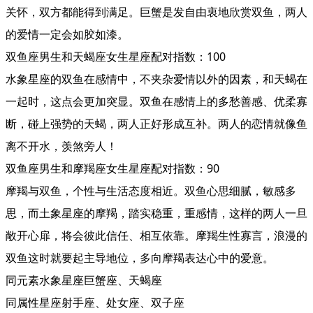
关怀，双方都能得到满足。巨蟹是发自由衷地欣赏双鱼，两人
的爱情一定会如胶如漆。
双鱼座男生和天蝎座女生星座配对指数：100
水象星座的双鱼在感情中，不夹杂爱情以外的因素，和天蝎在
一起时，这点会更加突显。双鱼在感情上的多愁善感、优柔寡
断，碰上强势的天蝎，两人正好形成互补。两人的恋情就像鱼
离不开水，羡煞旁人！
双鱼座男生和摩羯座女生星座配对指数：90
摩羯与双鱼，个性与生活态度相近。双鱼心思细腻，敏感多
思，而土象星座的摩羯，踏实稳重，重感情，这样的两人一旦
敞开心扉，将会彼此信任、相互依靠。摩羯生性寡言，浪漫的
双鱼这时就要起主导地位，多向摩羯表达心中的爱意。
同元素水象星座巨蟹座、天蝎座
同属性星座射手座、处女座、双子座