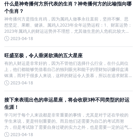
什么是神奇播何方所代表的生肖？神奇播何方的比喻指向哪
个生肖？
神奇播何方是指生肖鸡，因为属鸡人做事永往直前，坚持不懈、思
想坚定、果断、健谈。属鸡人2023年全年运势运程：1、财富运势：
2023年属鸡人的财运运势并不理想，尤其做生意的人危机比较大。
2、事业运势：属鸡人2023年事业方面的运势表现一般。3、健康运
2023-04-18
势：属鸡人2023年的健康运势不佳，需要多加
旺盛至极，令人垂涎欲滴的五大星座
有的人财运是非常好的，因为不管他们选择什么行业，在什么岗位
上，他们都能够凭借着自己的独到眼光和能干的理财知识赚得盆满
钵满，而对于很多人来说，这样的财运令人羡慕，所以在追求财富
的路上，人人都是平等的，今天来看一下5月什么星座不管做什么都
2023-04-18
能大赚特赚吧。5月财运令人羡慕的星座 做什么都赚第一：双子
接下来表现出色的幸运星座，将会收获3种不同类型的好运
生涯！
学习对于每个人来说都是非常重要的事情，尤其是对于还在学校的
学生来说，更是特别重要的。而且他们还需要为自己的考试而努
力，但是考试除了需要自身过硬的实力之外，也是需要一定的运气
的，在接下来一段时间内，有三大星座在考试方面运气爆棚，借此
2023-04-18