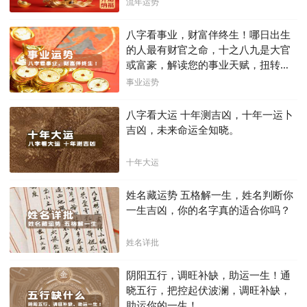
流年运势
八字看事业，财富伴终生！哪日出生
的人最有财官之命，十之八九是大官
或富豪，解读您的事业天赋，扭转当
下不利困局！！
事业运势
八字看大运 十年测吉凶，十年一运卜
吉凶，未来命运全知晓。
十年大运
姓名藏运势 五格解一生，姓名判断你
一生吉凶，你的名字真的适合你吗？
姓名详批
阴阳五行，调旺补缺，助运一生！通
晓五行，把控起伏波澜，调旺补缺，
助运你的一生！