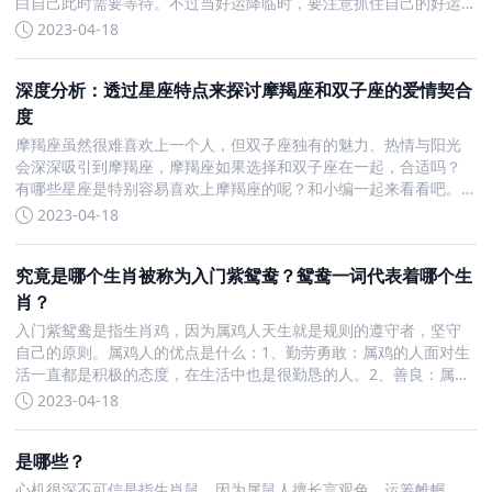
白自己此时需要等待。不过当好运降临时，要注意抓住自己的好运
势，此时更可以放手一搏，去做平常不敢做的事情。5月运势好转明
2023-04-18
显 财运桃花运齐来的星座狮子座狮子座是不甘于现状的人，他们
深度分析：透过星座特点来探讨摩羯座和双子座的爱情契合
度
摩羯座虽然很难喜欢上一个人，但双子座独有的魅力、热情与阳光
会深深吸引到摩羯座，摩羯座如果选择和双子座在一起，合适吗？
有哪些星座是特别容易喜欢上摩羯座的呢？和小编一起来看看吧。
摩羯座和双子座在一起合适吗这两个星座会因为彼此的不同而擦出
2023-04-18
爱的火花，但是也是因为这种不同，在相处上有些勾心斗角，这个
速
究竟是哪个生肖被称为入门紫鸳鸯？鸳鸯一词代表着哪个生
肖？
入门紫鸳鸯是指生肖鸡，因为属鸡人天生就是规则的遵守者，坚守
自己的原则。属鸡人的优点是什么：1、勤劳勇敢：属鸡的人面对生
活一直都是积极的态度，在生活中也是很勤恳的人。2、善良：属鸡
人最突出的性格特点就是善良，也可以说是他们最大的优点。3、善
2023-04-18
于交际：属鸡的人在与人交往方面是很好的，风趣幽默也善于
是哪些？
心机很深不可信是指生肖鼠，因为属鼠人擅长言观色，运筹帷幄，