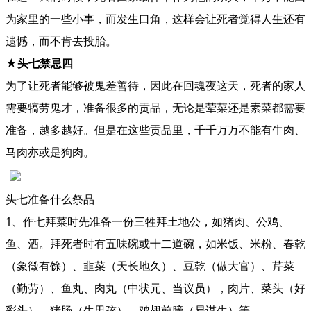
为家里的一些小事，而发生口角，这样会让死者觉得人生还有
遗憾，而不肯去投胎。
★头七禁忌四
为了让死者能够被鬼差善待，因此在回魂夜这天，死者的家人
需要犒劳鬼才，准备很多的贡品，无论是荤菜还是素菜都需要
准备，越多越好。但是在这些贡品里，千千万万不能有牛肉、
马肉亦或是狗肉。
头七准备什么祭品
1、作七拜菜时先准备一份三牲拜土地公，如猪肉、公鸡、
鱼、酒。拜死者时有五味碗或十二道碗，如米饭、米粉、春乾
（象徵有馀）、韭菜（天长地久）、豆乾（做大官）、芹菜
（勤劳）、鱼丸、肉丸（中状元、当议员），肉片、菜头（好
彩头）、猪肠（生男孩）、鸡翅前膀（易谋生）等。