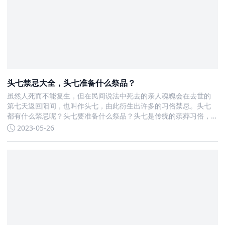
头七禁忌大全，头七准备什么祭品？
虽然人死而不能复生，但在民间说法中死去的亲人魂魄会在去世的
第七天返回阳间，也叫作头七，由此衍生出许多的习俗禁忌。头七
都有什么禁忌呢？头七要准备什么祭品？头七是传统的殡葬习俗，
人们认为人死后会在头七“返家”，因而备受人看重，来了解更多精彩
2023-05-26
内容！ 头七禁忌大全★头七禁忌一在头七这天，家人不能去坟地给