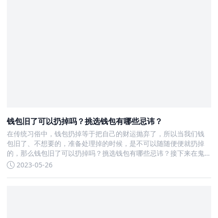
钱包旧了可以扔掉吗？挑选钱包有哪些忌讳？
在传统习俗中，钱包扔掉等于把自己的财运抛弃了，所以当我们钱
包旧了、不想要的，准备处理掉的时候，是不可以随随便便就扔掉
的，那么钱包旧了可以扔掉吗？挑选钱包有哪些忌讳？接下来在鬼
谷子算命网一起来了解更多风水习俗的精彩内容。 钱包旧了可以扔
2023-05-26
掉吗？ 旧钱包不可以扔掉，从风水学来看，旧钱包与自身的事业和
财