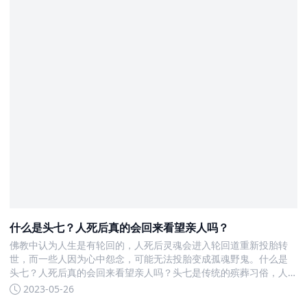
什么是头七？人死后真的会回来看望亲人吗？
佛教中认为人生是有轮回的，人死后灵魂会进入轮回道重新投胎转
世，而一些人因为心中怨念，可能无法投胎变成孤魂野鬼。什么是
头七？人死后真的会回来看望亲人吗？头七是传统的殡葬习俗，人
们认为人死后会在头七“返家”，因而备受人看重，来了解更多精彩内
2023-05-26
容！ 什么是头七在民间一直有这样一个说法，人死后的第七天就是