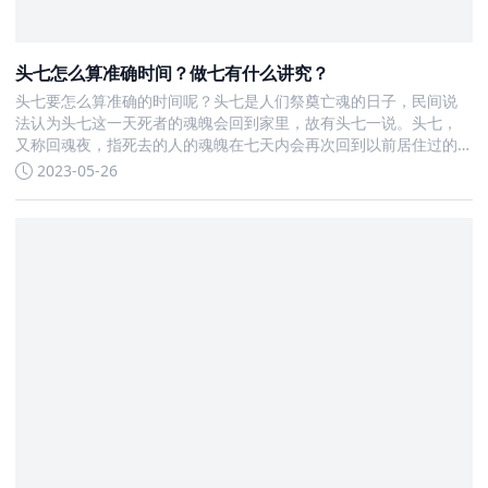
头七怎么算准确时间？做七有什么讲究？
头七要怎么算准确的时间呢？头七是人们祭奠亡魂的日子，民间说
法认为头七这一天死者的魂魄会回到家里，故有头七一说。头七，
又称回魂夜，指死去的人的魂魄在七天内会再次回到以前居住过的
房子，一起来了解更多精彩内容。 头七怎么算准确时间头七从人去
2023-05-26
世后从死亡的当天计算，死亡当天算作一天，第七天就是头七。对
逝者