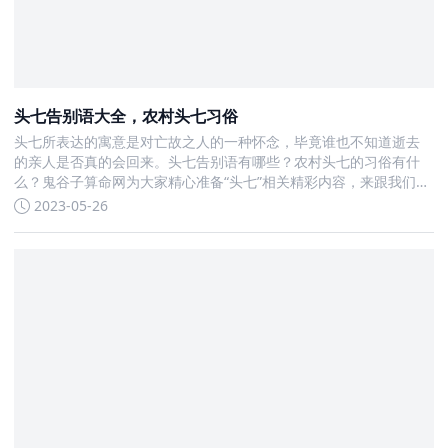
头七告别语大全，农村头七习俗
头七所表达的寓意是对亡故之人的一种怀念，毕竟谁也不知道逝去
的亲人是否真的会回来。头七告别语有哪些？农村头七的习俗有什
么？鬼谷子算命网为大家精心准备“头七”相关精彩内容，来跟我们了
解更多头七讲究和忌讳。 头七告别语大全1、愿父亲在天堂安好，我
2023-05-26
想念你，父亲。2、英雄一路走好，千古流传英雄致敬。3、谢谢