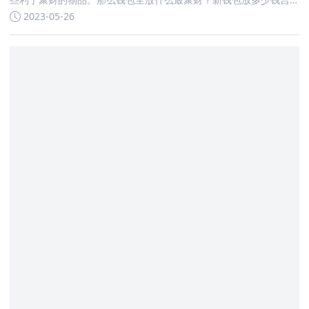
利？我们也很想知道呢，接下来跟鬼谷子算命网一起了解一下吧。
2023-05-26
钱包里放什么最聚财？ 钱包里放桃木、钢蹦、红色的装饰物、玉
石、