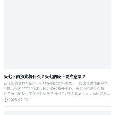
头七下雨预兆着什么？头七的晚上要注意啥？
在传统的丧葬习俗中，有很多的禁忌和讲究，一些比较微小的事情
可能会带来严重的后果，因此务必格外小心。头七下雨是什么预
兆？头七的晚上要注意什么呢？“头七”，指人死后七日，民间普遍举
行隆重仪式，设灵位、供木主，上香叩拜，烧纸箱焚楮镪等。 头七
2023-05-26
下雨预兆着什么头七下雨没有什么特别的说法，出殡和下葬时下雨
讲究