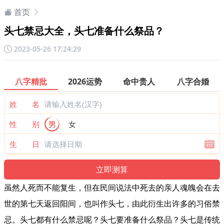
首页
头七禁忌大全，头七准备什么祭品？
2023-05-26 17:24:29
八字精批
2026运势
命中贵人
八字合婚
姓 名
性 别
男
女
生 日
虽然人死而不能复生，但在民间说法中死去的亲人魂魄会在去
世的第七天返回阳间，也叫作头七，由此衍生出许多的习俗禁
忌。头七都有什么禁忌呢？头七要准备什么祭品？头七是传统