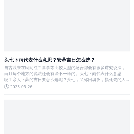
头七下雨代表什么意思？安葬吉日怎么选？
自古以来在民间红白喜事等比较大型的场合都会有很多讲究说法，
而且每个地方的说法还会有些不一样的。头七下雨代表什么意思
呢？亲人下葬的吉日要怎么选呢？头七，又称回魂夜，指死去的人
的魂魄在七天内会再次回到以前居住过的房子，一起来了解更多精
2023-05-26
彩内容。 头七下雨代表什么意思1、头七下雨，意思是老天也在哭，
说明逝