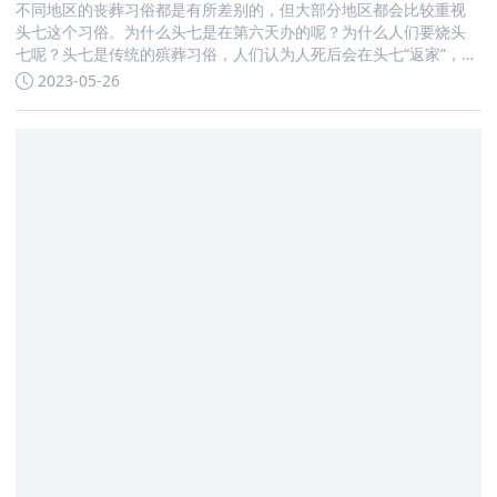
不同地区的丧葬习俗都是有所差别的，但大部分地区都会比较重视
头七这个习俗。为什么头七是在第六天办的呢？为什么人们要烧头
七呢？头七是传统的殡葬习俗，人们认为人死后会在头七“返家”，因
而备受人看重，来了解更多精彩内容！ 头七为什么是第六天办头七
2023-05-26
其实是在第六天和第七天的交界时间开始的。由于魂魄到了头七当
天