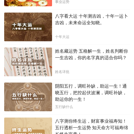
下不利困局！！
事业运势
八字看大运 十年测吉凶，十年一运卜
吉凶，未来命运全知晓。
十年大运
姓名藏运势 五格解一生，姓名判断你
一生吉凶，你的名字真的适合你吗？
姓名详批
阴阳五行，调旺补缺，助运一生！通
晓五行，把控起伏波澜，调旺补缺，
助运你的一生！
五行缺什么
八字测你终生运，财富事业福寿知！
五行透析一生运势 知天命方可福寿绵