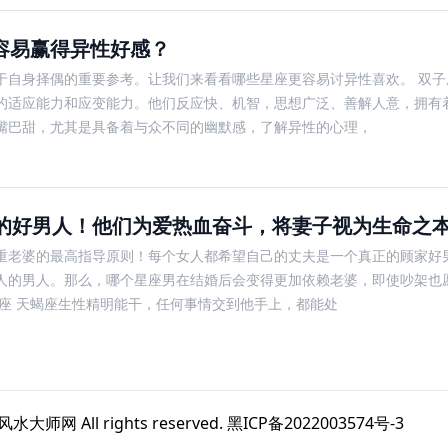
容易赢得异性好感？
于自身择偶的重要参考。让我们来看看哪些星座更容易讨异性喜欢。 双子
的适应能力和应变能力。他们反应快、机智，思想广泛、善解人意，拥有
嘴巴甜，尤其是具备着与众不同的幽默感，了解异性的心理，
情的好男人！他们为爱热血奋斗，将妻子视为生命之
重老婆的最高指导原则！每个女人都希望自己的丈夫是一个真正的顾家好
人的男人。那么，哪个星座男在结婚后会变得更加依赖老婆，即使吵架也
座 天蝎座生性精明能干，任何事情交到他手上，都能处
风水大师网
All rights reserved.
黑ICP备2022003574号-3