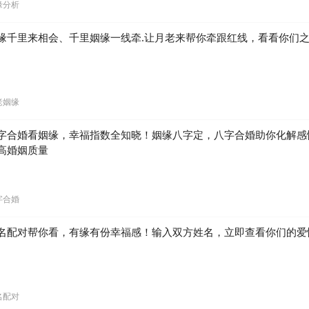
缘分析
缘千里来相会、千里姻缘一线牵.让月老来帮你牵跟红线，看看你们
老姻缘
字合婚看姻缘，幸福指数全知晓！姻缘八字定，八字合婚助你化解感
高婚姻质量
字合婚
名配对帮你看，有缘有份幸福感！输入双方姓名，立即查看你们的爱
名配对