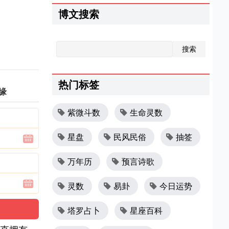
博文搜索
热门标签
缘
紫微斗数
生命灵数
星盘
民风民俗
抽签
万年历
预言诗歌
灵数
易卦
今日运势
塔罗占卜
星座百科