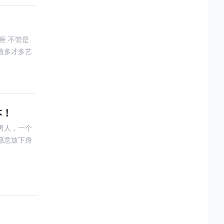
座 不管是
着多才多艺
本！
男人，一个
愿意放下身