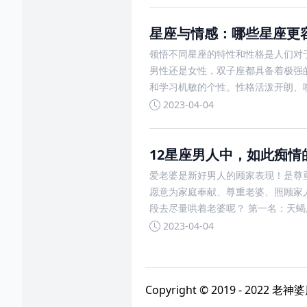
星座与情感：哪些星座更
领悟不同星座的特性和性格是人们对
男性还是女性，双子座都具备着极强
和学习机敏的个性。性格活泼开朗、
2023-04-04
12星座男人中，如此痴
爱老婆是新好男人的顾家表现！是尊
愿意为家庭奉献、尊重老婆、照顾家
段去尽量哄着老婆呢？ 第一名：天蝎
2023-04-04
Copyright © 2019 - 2022
老神婆