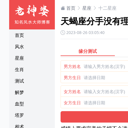
首页
星座
十二星座
天蝎座分手没有
2023-08-26 03:05:40
首页
风水
缘分测试
星座
男方姓名
生肖
男方生日
测试
女方姓名
解梦
女方生日
血型
塔罗
相术