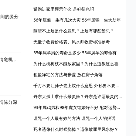
猫跑进家里预示什么 是好征兆吗
之间的缘分
56年属猴一生有几次大灾 56年属猴一生大劫年
隔辈不上坟是什么意思？上坟有哪些禁忌？
无量子收费价格表、风水师收费标准参考
55年属羊男的寿命是多少 55年属羊的寿命有多大
情危机，
为什么桃树枝不能放家里？为什么道教这么喜欢桃树？
粗盐净宅的方法与步骤 放在房子角落
千万不要让孙子去上坟什么意思 外孙要不要上坟
丹东大孤山求什么最灵验？丹东是许愿最灵的地方
情缘分深
93年属鸡男和98年虎女结婚好不好 配对运势怎么样
诅咒一个人最有效的方法 诅咒一个人的狠话
死者遗像什么时候烧掉？遗像放哪里风水好？