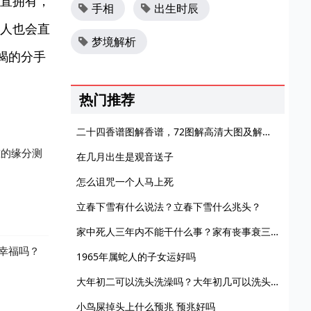
直拥有，
手相
出生时辰
人也会直
梦境解析
蝎的分手
热门推荐
二十四香谱图解香谱，72图解高清大图及解释谱大全！
准的缘分测
在几月出生是观音送子
怎么诅咒一个人马上死
立春下雪有什么说法？立春下雪什么兆头？
家中死人三年内不能干什么事？家有丧事衰三年是真的吗？
幸福吗？
1965年属蛇人的子女运好吗
大年初二可以洗头洗澡吗？大年初几可以洗头发洗澡？
小鸟屎掉头上什么预兆 预兆好吗