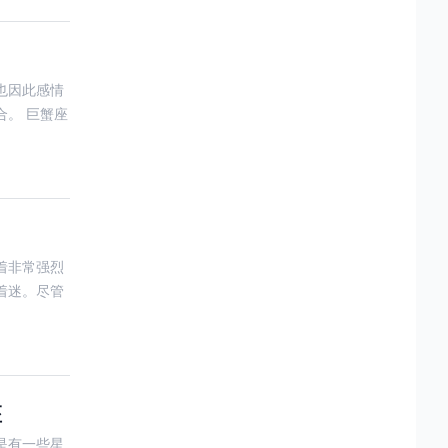
也因此感情
。 巨蟹座
着非常强烈
着迷。尽管
座
是有一些星