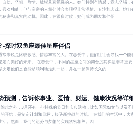
、自信、坚韧、热情、敏锐且直觉强的人。她们特别有情感，意志坚强，
，喜欢独处，但与亲密的人相处时会表现得非常深情、专注和忠诚。她们
的秘密和真实的动机。因此，在很多时候，她们成为朋友和伴侣
？-探讨双鱼座最佳星座伴侣
通常来说是比较敏感、情感丰富的人。在恋爱中，他们往往会寻找一个能
稳定而美好的未来。 在恋爱中，不同的星座之间的契合度其实是非常重要
够决定他们是否能够顺利地走到一起，并在一起保持长久的
运势预测，告诉你事业、爱情、财运、健康状况等详
。除此之外，3月还有一些特殊的节日和庆典活动，比如国际妇女节以及圣
新的开始，是制定计划和目标，接受新挑战的时机。 在我们的生活中，大
生活。然而，我们的运势与梦想的实现紧密相关。因