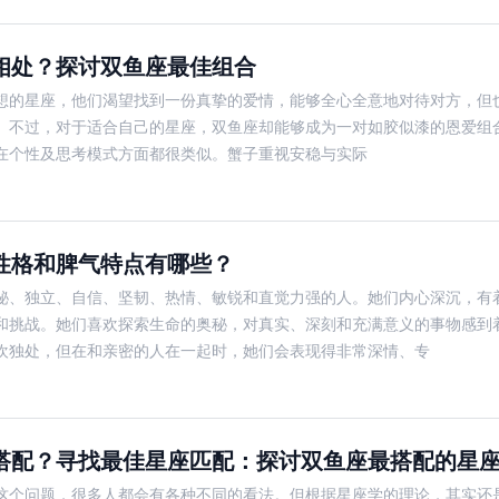
相处？探讨双鱼座最佳组合
想的星座，他们渴望找到一份真挚的爱情，能够全心全意地对待对方，但
。不过，对于适合自己的星座，双鱼座却能够成为一对如胶似漆的恩爱组合
在个性及思考模式方面都很类似。蟹子重视安稳与实际
性格和脾气特点有哪些？
秘、独立、自信、坚韧、热情、敏锐和直觉力强的人。她们内心深沉，有
和挑战。她们喜欢探索生命的奥秘，对真实、深刻和充满意义的事物感到
欢独处，但在和亲密的人在一起时，她们会表现得非常深情、专
搭配？寻找最佳星座匹配：探讨双鱼座最搭配的星
这个问题，很多人都会有各种不同的看法。但根据星座学的理论，其实还