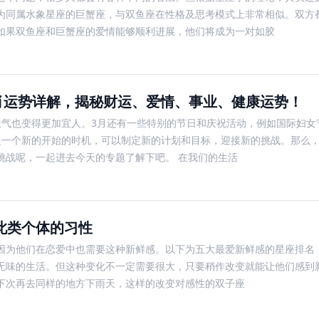
为同属水象星座的巨蟹座，与双鱼座在性格及思考模式上非常相似。双方
如果双鱼座和巨蟹座的爱情能够顺利进展，他们将成为一对如胶
生肖运势详解，揭秘财运、爱情、事业、健康运势！
天气也变得更加宜人。3月还有一些特别的节日和庆祝活动，例如国际妇女
是一个新的开始的时机，可以制定新的计划和目标，迎接新的挑战。那么，
挑战呢，一起进去今天的专题了解下吧。 在我们的生活
此类个体的习性
因为他们在恋爱中也需要这种新鲜感。以下为五大最爱新鲜感的星座排名：
无味的生活。但这种变化不一定需要很大，只要稍作改变就能让他们感到
下次再去同样的地方下雨天，这样的改变对感性的双子座