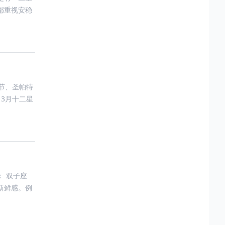
都重视安稳
节、圣帕特
3月十二星
 双子座
新鲜感。例