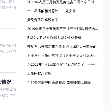
有能力应对
2022年农历三月初五是黄道吉日吗？今日时辰吉凶？
有着很强的
十二星座的相处忌讳——处女座
梦见兔子和窝没有了
2019年正月十五元宵节开业开市好吗,日子吉利吗？
B型女人性格如猫咪 b型女性格分析
够给予他们
梦见自己开着新车在路上跑（属蛇人一辈子的寿命）
的，因为它
射手座七月份运气特点（射手座明天和后天运势）
为2023年1月3日出生的宝宝选择名字：一份包含好听又流行的起名用字的全面指南
卫生间挡水妙招
细情况！
车的摆件放中间还是右边 放在哪里比较好
帕特里克节
家都希望能