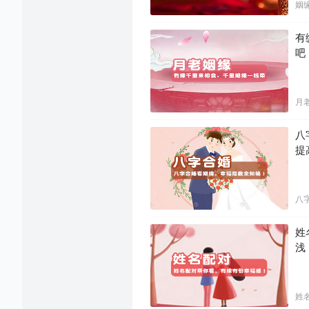
姻
有
吧
月
八
提
八
姓
浅
姓