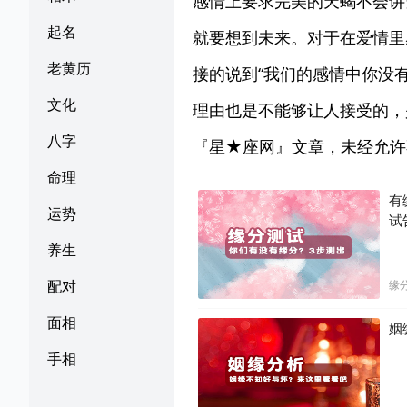
感情上要求完美的天蝎不会讲
起名
就要想到未来。对于在爱情里
老黄历
接的说到“我们的感情中你没
文化
理由也是不能够让人接受的，
八字
『星★座网』文章，未经允许
命理
有
运势
试
养生
配对
缘
面相
姻
手相