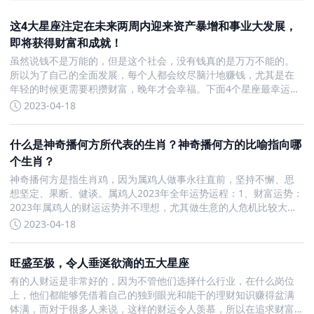
这4大星座注定在未来两周内迎来资产暴增和事业大发展，
即将获得财富和成就！
虽然说钱不是万能的，但是这个社会，没有钱真的是万万不能的。
所以为了自己的全面发展，每个人都会绞尽脑汁地赚钱，尤其是在
年轻的时候更需要积攒财富，晚年才会幸福。下面4个星座最幸运
了，有望在未来两个星期之内迎来旺财运。这4大星座未来两周生财
2023-04-18
有道，发财有望，能成大事双鱼座不要总是说双鱼座只知道恋爱啦
什么是神奇播何方所代表的生肖？神奇播何方的比喻指向哪
个生肖？
神奇播何方是指生肖鸡，因为属鸡人做事永往直前，坚持不懈、思
想坚定、果断、健谈。属鸡人2023年全年运势运程：1、财富运势：
2023年属鸡人的财运运势并不理想，尤其做生意的人危机比较大。
2、事业运势：属鸡人2023年事业方面的运势表现一般。3、健康运
2023-04-18
势：属鸡人2023年的健康运势不佳，需要多加
旺盛至极，令人垂涎欲滴的五大星座
有的人财运是非常好的，因为不管他们选择什么行业，在什么岗位
上，他们都能够凭借着自己的独到眼光和能干的理财知识赚得盆满
钵满，而对于很多人来说，这样的财运令人羡慕，所以在追求财富