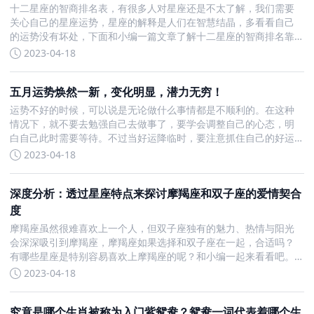
十二星座的智商排名表，有很多人对星座还是不太了解，我们需要
关心自己的星座运势，星座的解释是人们在智慧结晶，多看看自己
的运势没有坏处，下面和小编一篇文章了解十二星座的智商排名靠
前的吧。十二星座智商排名1、双子座双子是个聪明人，他们对于自
2023-04-18
己身边的新鲜事物接受能力强，也擅长如何和人很好沟通，能够清
五月运势焕然一新，变化明显，潜力无穷！
运势不好的时候，可以说是无论做什么事情都是不顺利的。在这种
情况下，就不要去勉强自己去做事了，要学会调整自己的心态，明
白自己此时需要等待。不过当好运降临时，要注意抓住自己的好运
势，此时更可以放手一搏，去做平常不敢做的事情。5月运势好转明
2023-04-18
显 财运桃花运齐来的星座狮子座狮子座是不甘于现状的人，他们
深度分析：透过星座特点来探讨摩羯座和双子座的爱情契合
度
摩羯座虽然很难喜欢上一个人，但双子座独有的魅力、热情与阳光
会深深吸引到摩羯座，摩羯座如果选择和双子座在一起，合适吗？
有哪些星座是特别容易喜欢上摩羯座的呢？和小编一起来看看吧。
摩羯座和双子座在一起合适吗这两个星座会因为彼此的不同而擦出
2023-04-18
爱的火花，但是也是因为这种不同，在相处上有些勾心斗角，这个
速
究竟是哪个生肖被称为入门紫鸳鸯？鸳鸯一词代表着哪个生