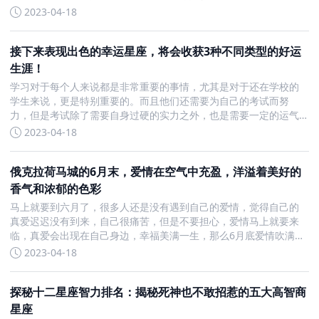
的路上，人人都是平等的，今天来看一下5月什么星座不管做什么都
2023-04-18
能大赚特赚吧。5月财运令人羡慕的星座 做什么都赚第一：双子
接下来表现出色的幸运星座，将会收获3种不同类型的好运
生涯！
学习对于每个人来说都是非常重要的事情，尤其是对于还在学校的
学生来说，更是特别重要的。而且他们还需要为自己的考试而努
力，但是考试除了需要自身过硬的实力之外，也是需要一定的运气
的，在接下来一段时间内，有三大星座在考试方面运气爆棚，借此
2023-04-18
收获一个不错的成绩。接下来考运好的星座双子座接下来，双子座
的学
俄克拉荷马城的6月末，爱情在空气中充盈，洋溢着美好的
香气和浓郁的色彩
马上就要到六月了，很多人还是没有遇到自己的爱情，觉得自己的
真爱迟迟没有到来，自己很痛苦，但是不要担心，爱情马上就要来
临，真爱会出现在自己身边，幸福美满一生，那么6月底爱情吹满
地，真爱重现温暖的4大星座都有那些呢？6月底爱情吹满地真爱重
2023-04-18
现温暖的4大星座白羊座白羊座是一个很有方向的人，很喜欢好看
探秘十二星座智力排名：揭秘死神也不敢招惹的五大高智商
星座