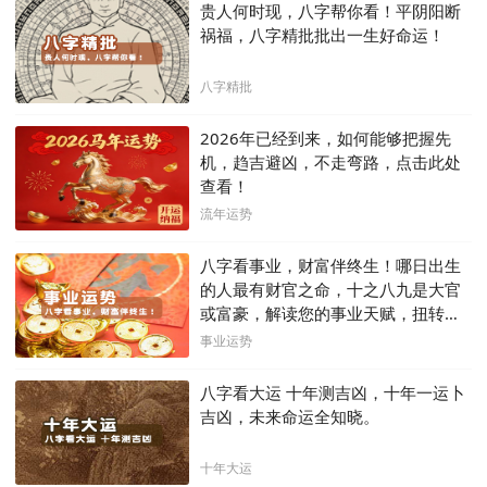
贵人何时现，八字帮你看！平阴阳断
祸福，八字精批批出一生好命运！
八字精批
2026年已经到来，如何能够把握先
机，趋吉避凶，不走弯路，点击此处
查看！
流年运势
八字看事业，财富伴终生！哪日出生
的人最有财官之命，十之八九是大官
或富豪，解读您的事业天赋，扭转当
下不利困局！！
事业运势
八字看大运 十年测吉凶，十年一运卜
吉凶，未来命运全知晓。
十年大运