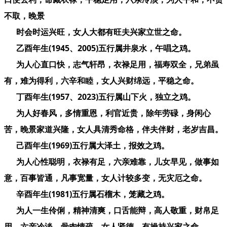
不取，晚景
时会时运兴旺，女人大都有旺夫兴家立世之命。
乙酉年生(1945、2005)五行属井泉水，午唱之鸡。
为人心直口快，志气轩昂，衣禄足用，福寿双全，兄弟虽
有，难为得利，六辛和睦，女人兴财绵远，平稳之命。
丁酉年生(1957、2023)五行属山下火，独立之鸡。
为人好春风，多情重恩，利官近贵，除年劳碌，身闲心
苦，晚景家道兴隆，女人具清秀命格，伴夫伴财，老岁吉昌。
己酉年生(1969)五行属大泽土，报效之鸡。
为人心性聪明，衣禄有足，六亲难靠，儿女早见，做事如
意，百事皆通，凡事宽量，女人计较多变，无灾厄之命。
辛酉年生(1981)五行属石榴木，笼藏之鸡。
为人一生伶俐，精神清爽，口舌能辩，高人敬重，财帛足
用，六亲冷淡，骨肉情疏，女人贤德，有操持兴家之命。