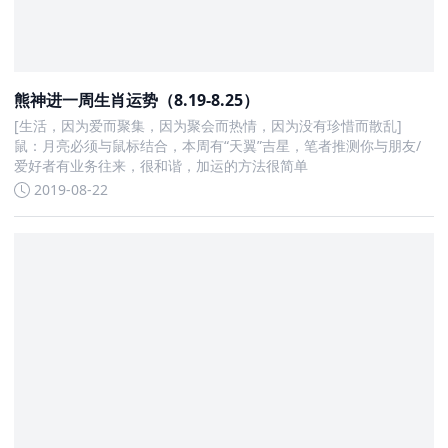
熊神进一周生肖运势（8.19-8.25）
[生活，因为爱而聚集，因为聚会而热情，因为没有珍惜而散乱]
鼠：月亮必须与鼠标结合，本周有“天翼”吉星，笔者推测你与朋友/
爱好者有业务往来，很和谐，加运的方法很简单
2019-08-22