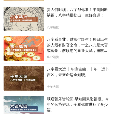
贵人何时现，八字帮你看！平阴阳断
祸福，八字精批批出一生好命运！
八字精批
八字看事业，财富伴终生！哪日出生
的人最有财官之命，十之八九是大官
或富豪，解读您的事业天赋，扭转当
下不利困局！！
事业运势
八字看大运 十年测吉凶，十年一运卜
吉凶，未来命运全知晓。
十年大运
顺逆苦乐皆轮回 早知因果造福报。今
生的运势好坏，全看你前世积了多少
福。