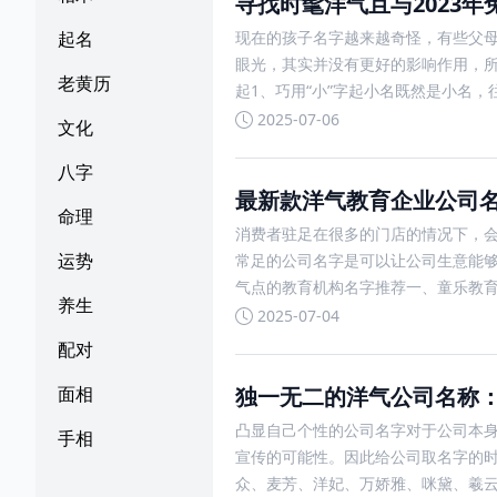
寻找时髦洋气且与2023
现在的孩子名字越来越奇怪，有些父
起名
眼光，其实并没有更好的影响作用，所
老黄历
起1、巧用“小”字起小名既然是小名，
2025-07-06
文化
八字
最新款洋气教育企业公司名称
命理
消费者驻足在很多的门店的情况下，
运势
常足的公司名字是可以让公司生意能
气点的教育机构名字推荐一、童乐教育
养生
2025-07-04
配对
独一无二的洋气公司名称
面相
凸显自己个性的公司名字对于公司本
手相
宣传的可能性。因此给公司取名字的时
众、麦芳、洋妃、万娇雅、咪黛、羲