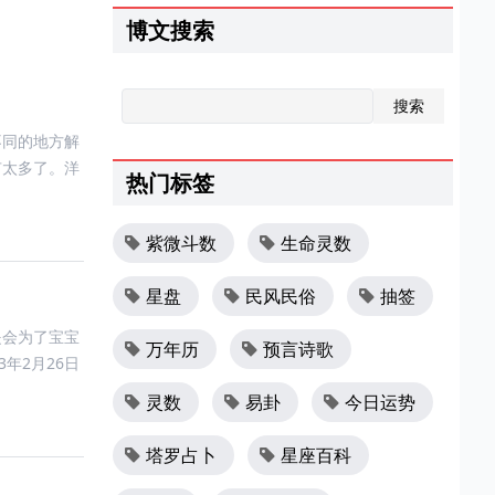
博文搜索
不同的地方解
有太多了。洋
热门标签
紫微斗数
生命灵数
星盘
民风民俗
抽签
是会为了宝宝
万年历
预言诗歌
年2月26日
灵数
易卦
今日运势
塔罗占卜
星座百科