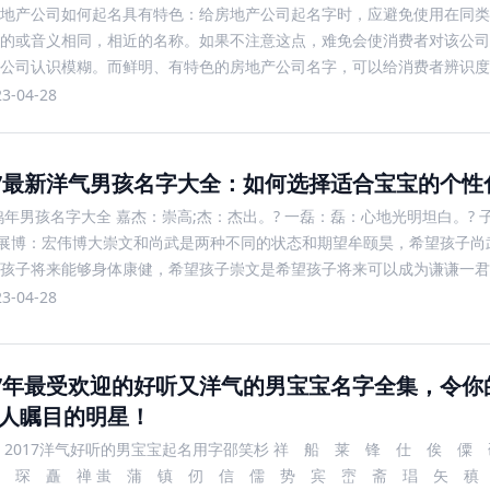
地产公司如何起名具有特色：给房地产公司起名字时，应避免使用在同类
的或音义相同，相近的名称。如果不注意这点，难免会使消费者对该公司
公司认识模糊。而鲜明、有特色的房地产公司名字，可以给消费者辨识度
公司名字【创顺祥房产有限公司】起名点评：名字创顺祥法人
23-04-28
17最新洋气男孩名字大全：如何选择适合宝宝的个性
7鸡年男孩名字大全 嘉杰：崇高;杰：杰出。? 一磊：磊：心地光明坦白。?
 展博：宏伟博大崇文和尚武是两种不同的状态和期望牟颐昊，希望孩子尚
孩子将来能够身体康健，希望孩子崇文是希望孩子将来可以成为谦谦一君
有创意，把对孩子文武双全的期望全部凝
23-04-28
17年最受欢迎的好听又洋气的男宝宝名字全集，令你
人瞩目的明星！
 2017洋气好听的男宝宝起名用字邵笑杉 祥 船 莱 锋 仕 俟 
 琛 矗 禅 蚩 蒲 镇 仞 信 儒 势 宾 崈 斋 琩 矢 稹