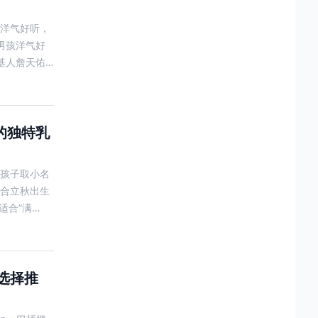
洋气好听，
男孩洋气好
基人詹天佑
的独特乳
孩子取小名
合立秋出生
适合“满
选择推