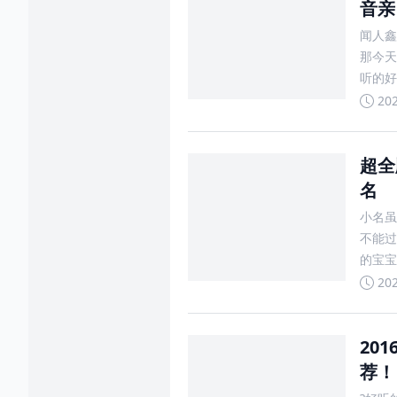
音亲
闻人鑫
那今天
听的好
(祈求
20
超全
名
小名虽
不能过
的宝宝
满”，
20
20
荐！