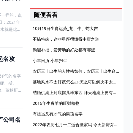
随便看看
不一样的，点
：2021年
10月19日生肖运势_龙、牛、蛇大吉
，水就是此命
不搞特殊，这些星座很懂得中庸之道
勤能补拙，爱劳动的好处都有哪些
起名攻
小年日历 小年扫尘
农历三十出生的人性格如何，农历三十出生命运好不好
?洋气的名字
墓地风水不太好该怎么办 怎么可以解决不太好的墓地风水
娜、斯、
治、董秋斯、
结婚供桌上到底摆几样东西 拜天地桌上要有红烛
2016年生肖羊的旺财植物
有担当又有才气的男孩名字
产公司名
2022年农历七月十二适合搬家吗 今天新房乔迁入宅日子好吗