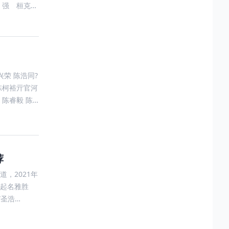
 强 桓克仁
兴荣 陈浩同?
 陈柯裕亓官河
 陈睿毅 陈
荐
，2021年
孩起名雅胜
”圣浩