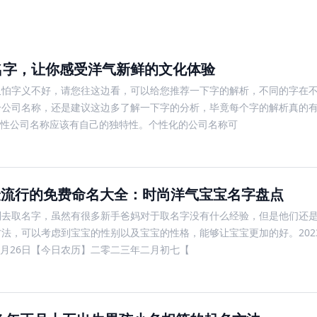
名字，让你感受洋气新鲜的文化体验
又怕字义不好，请您往这边看，可以给您推荐一下字的解析，不同的字在
个公司名称，还是建议这边多了解一下字的分析，毕竟每个字的解析真的
特性公司名称应该有自己的独特性。个性化的公司名称可
婴儿最流行的免费命名大全：时尚洋气宝宝名字盘点
别去取名字，虽然有很多新手爸妈对于取名字没有什么经验，但是他们还
法，可以考虑到宝宝的性别以及宝宝的性格，能够让宝宝更加的好。2023
2月26日【今日农历】二零二三年二月初七【