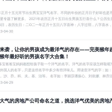
1年正月十五元宵节出生男宝宝洋气名字。不同的年份的正月日子好坏也是
婆专题了解更多。 2021年农历正月十五日出生男孩五行喜什么？公历生日
26日，农历生日：二O二一年正月十五日八字喜神：八字过弱，八字喜水
神」。 五行喜水男孩名字精选——泊栩
23-04-30
来袭，让你的男孩成为最洋气的存在——完美猴年
猴年最好听的男孩名字大合集！
 很多宝爸爸宝妈妈都想给孩子取一个洋气的名字。洋气的名字应该怎样取呢
外国人的名字，只是这些名字中多少有些洋味儿。用读音洋气的字：如：
、沙、乔、科、夫、基、治等。 名字如：李丽莎潘振心、刘依娜、林乔
等。喜欢朴素的名字还是洋气的名字，这要五行缺金适
23-04-29
大气的房地产公司命名之道，挑选洋气优美的房地