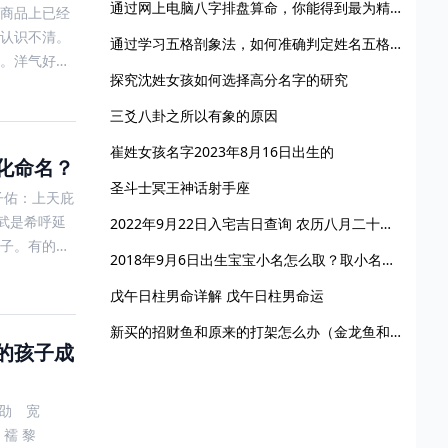
通过网上电脑八字排盘算命，你能得到最为精准的命运解读吗？
商品上已经
认识不清。
通过学习五格剖象法，如何准确判定姓名五格？
。洋气好听
探究沈姓女孩如何选择高分名字的研究
三爻八卦之所以有象的原因
崔姓女孩名字2023年8月16日出生的
化命名？
圣斗士冥王神话射手座
 子佑：上天庇
武是希呼延
2022年9月22日入宅吉日查询 农历八月二十六宜乔迁新居吗
子。有的父
2018年9月6日出生宝宝小名怎么取？取小名有哪些技巧？
戊午日柱男命详解 戊午日柱男命运
新买的招财鱼和原来的打架怎么办（金龙鱼和招财鱼老打架怎么办）
的孩子成
僳 劭 宽
 襦 黎