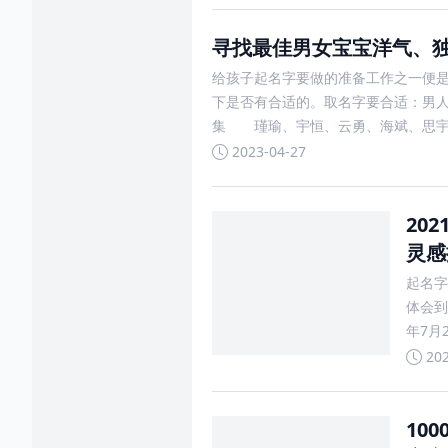
寻找最佳男女宝宝洋气、
给孩子起名字要做的准备工作之一便是
下是否有合适的。取名字要合适：男
集 瑾瑜、宇恒、云勇、海斌、思
2023-04-27
20
灵感
起名字
体会到
年7月
思；坤
20
10