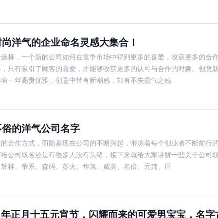
时尚洋气的企业命名灵感大集合！
一选择，一个新的公司如何在竞争市场中得到更多的喜爱，收获更多的合
要，只有吸引了顾客的喜爱，才能够收获更多的认可与合作的对象。创意
露着一丝高贵优雅，创意中带有新潮感，却有不失霸气之感
不俗的洋气公司名字
适的合作方式，而随着现在公司的不断兴起，带冻着每个创业者不断前行
何给公司取名还是有很多人没有头绪，接下来就给大家讲解一些关于公司
、辉林、帝系、森码、苏火、华旭、威美、名倍、元邦、巨
21年正月十五元宵节，闪耀而来的可爱男宝宝，名字