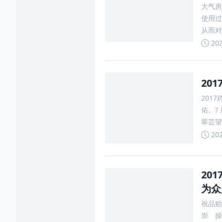
大气房
使用过
从而对
的房产
20
20
201
佑。?
翠芸望
母非常
20
20
为众
祝品贻
崇 操