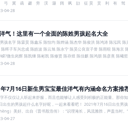
 弓 冀 函 勰 旁 淏 灏 阔 飒 劼 征 昊 炅 利 有 驾
国 皑 蔼 霭 安 保 宝 鞍 岸 按 昂 盎
23-04-28
洋气！这里有一个全面的陈姓男孩起名大全
男孩名字 陈霖昊 陈鑫乐 陈怡均 陈烨涵 陈杰华 陈俊洪 陈鸿涛 陈泓民 陈
 陈晖子车兴忠成 陈皓波 陈云旭 陈永宁 陈昊公良宣子誉 陈雨暄 陈海京
华嵘?微生岗辉 陈凯继 陈彬凯 陈修贤 陈存煜 陈佳麒 陈鸿朋 陈彦熹 陈曦哲
 陈荣
23-04-28
21年7月16日新生男宝宝最佳洋气有内涵命名方案推
字不仅仅让人听起来舒服，而且也能够让人感受到积极的正能量。那你知道
6日出生的男孩起什么名字好呢，一起来看看吧！ 2021年7月16日出生男
 shèng）美好。出自《晋书殷浩传》：“识理淹长，风流雅胜，声盖当时。
èng hào）名字出自唐贯休《少
23-04-27