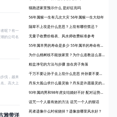
猫跑进家里预示什么 是好征兆吗
56年属猴一生有几次大灾 56年属猴一生大劫年
隔辈不上坟是什么意思？上坟有哪些禁忌？
作者呢？有一
无量子收费价格表、风水师收费标准参考
新潮的公司名
55年属羊男的寿命是多少 55年属羊的寿命有多大
为什么桃树枝不能放家里？为什么道教这么喜欢桃树？
粗盐净宅的方法与步骤 放在房子角落
千万不要让孙子去上坟什么意思 外孙要不要上坟
的步伐，越来
取名。高大上
丹东大孤山求什么最灵验？丹东是许愿最灵的地方
93年属鸡男和98年虎女结婚好不好 配对运势怎么样
诅咒一个人最有效的方法 诅咒一个人的狠话
死者遗像什么时候烧掉？遗像放哪里风水好？
古雅带洋