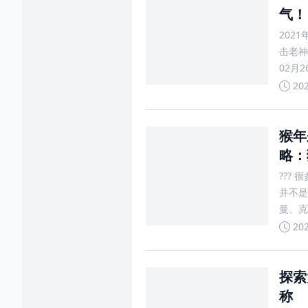
气！
202
击老神
02月
的「喜
20
猴年
略：
???
并不是
曼、克
罗曼斯
20
探索
称