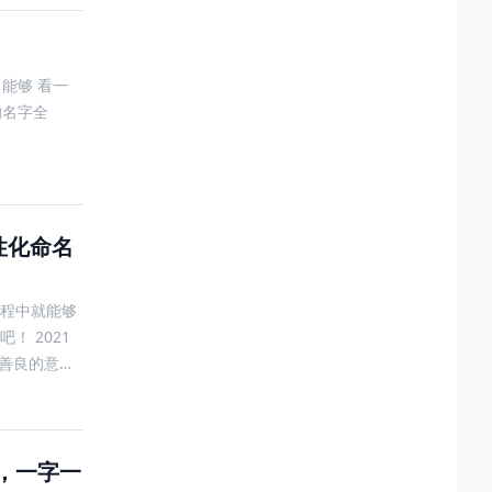
能够 看一
的名字全
性化命名
程中就能够
！ 2021
，善良的意
，一字一