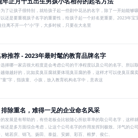
年兔年正月十五出生男孩小名相符的起名方法
母为了让孩子很特别，就给孩子起一些剧中花丛的名字，除了一开始能够
以还是要重视孩子名字的重要性，给孩子起一个好名更重要。2023年宝
往往离不开一个“小”字，大多时候，只要在大名里
推荐 - 2023年最时髦的教育品牌名字
会选择哪一家店很大程度是会考虑公司的干净程度以及公司的名字。所以
够越做越好的，比如卖臭豆腐就要体现臭豆腐的香，这样才可以使臭豆腐
“童”字，指孩童、小孩，放入教育机构名字中，意表这
：排除重名，难得一见的企业命名风采
身的发展是有帮助的，有些老板会比较随心所欲草率的取公司名字，这样
候还是多方面综合考虑，让这个公司名字的作用发挥到极致。洋气的公司
云、铭若庆、锦飞、扬田、泰益、安媚、彩百、榕梦、俊仁、