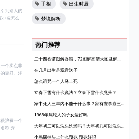
手相
出生时辰
吸引到别人的
宝小名怎么
梦境解析
热门推荐
二十四香谱图解香谱，72图解高清大图及解释谱大全！
取一个卖点非
在几月出生是观音送子
卖的更好。洋
怎么诅咒一个人马上死
立春下雪有什么说法？立春下雪什么兆头？
家中死人三年内不能干什么事？家有丧事衰三年是真的吗？
1965年属蛇人的子女运好吗
就很浪费一个
大年初二可以洗头洗澡吗？大年初几可以洗头发洗澡？
名称 秀
小鸟屎掉头上什么预兆 预兆好吗