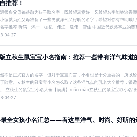
自推荐！
源很多父母都很愁为孩子取名字，既希望寓意好，又希望名字能够涂香颐
小编就为姓父母准备了一些男孩洋气又好听的名字，希望对你有帮助哦! 
名字推荐 昕筠 鸿一 枷杞 伟江 建伟 智佳 中国近代铁路事业的奠
上天护佑)就是一位出自平凡百姓人家的爱国
23-04-27
版立秋生鼠宝宝小名指南：推荐一些带有洋气味道
然不是正式官方的名字，但对于宝宝而言，小名也是十分重要的，所以给
于随意。立秋生的鼠宝宝小名怎么取？这些洋气点的乳名大全推荐，很适
。 立秋生的鼠宝宝小名大全【满满】mǎn mǎn立秋生的鼠宝宝取小名很
因为鼠最爱五谷杂粮，“满”字描绘出一幅穰穰满家
23-04-27
16最全女孩小名汇总——看这里洋气、时尚、好听的