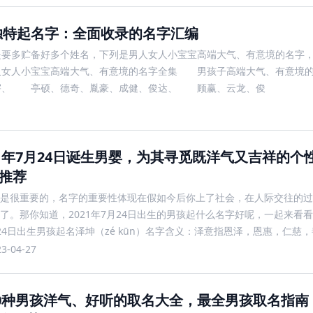
独特起名字：全面收录的名字汇编
要多贮备好多个姓名，下列是男人女人小宝宝高端大气、有意境的名字，
人女人小宝宝高端大气、有意境的名字全集 男孩子高端大气、有意境
宇、 亭硕、德奇、胤豪、成健、俊达、 顾赢、云龙、俊
21年7月24日诞生男婴，为其寻觅既洋气又吉祥的个
推荐
是很重要的，名字的重要性体现在假如今后你上了社会，在人际交往的过
了。那你知道，2021年7月24日出生的男孩起什么名字好呢，一起来看看吧
24日出生男孩起名泽坤（zé kūn）名字含义：泽意指恩泽，恩惠，仁慈
意指宽以待人，高强，有魄力的意思。
23-04-27
00种男孩洋气、好听的取名大全，最全男孩取名指南