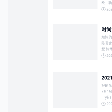
欧 驹
凯 
20
时尚
姓陈的
陈誉含
鸳 陈
铭旭?
20
20
好的名
7月1
（yǎ
（sh
20